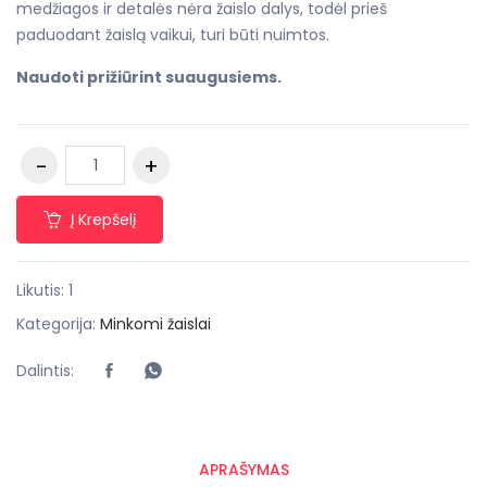
medžiagos ir detalės nėra žaislo dalys, todėl prieš
paduodant žaislą vaikui, turi būti nuimtos.
Naudoti prižiūrint suaugusiems.
Į Krepšelį
Likutis: 1
Kategorija:
Minkomi žaislai
Dalintis:
APRAŠYMAS