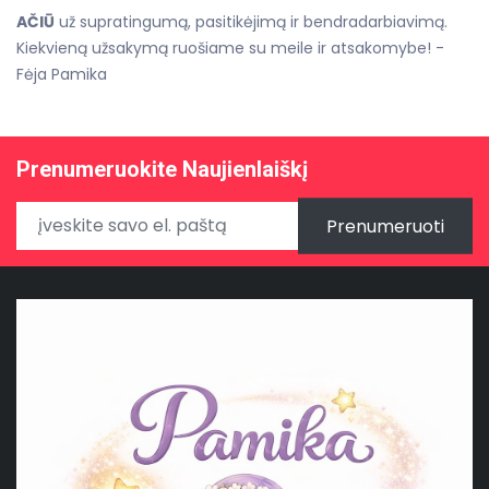
AČIŪ
už supratingumą, pasitikėjimą ir bendradarbiavimą.
Kiekvieną užsakymą ruošiame su meile ir atsakomybe! -
Fėja Pamika
Prenumeruokite Naujienlaiškį
Prenumeruoti