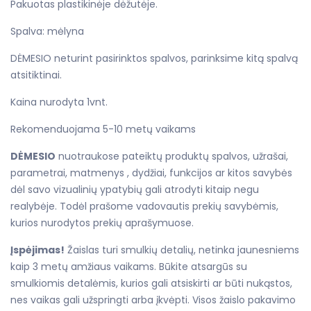
Pakuotas plastikinėje dėžutėje.
Spalva: mėlyna
DĖMESIO neturint pasirinktos spalvos, parinksime kitą spalvą
atsitiktinai.
Kaina nurodyta 1vnt.
Rekomenduojama 5-10 metų vaikams
DĖMESIO
nuotraukose pateiktų produktų spalvos, užrašai,
parametrai, matmenys , dydžiai, funkcijos ar kitos savybės
dėl savo vizualinių ypatybių gali atrodyti kitaip negu
realybėje. Todėl prašome vadovautis prekių savybėmis,
kurios nurodytos prekių aprašymuose.
Įspėjimas!
Žaislas turi smulkių detalių, netinka jaunesniems
kaip 3 metų amžiaus vaikams. Būkite atsargūs su
smulkiomis detalėmis, kurios gali atsiskirti ar būti nukąstos,
nes vaikas gali užspringti arba įkvėpti. Visos žaislo pakavimo