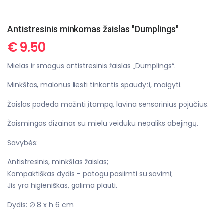
Antistresinis minkomas žaislas "Dumplings"
€
9.50
Mielas ir smagus antistresinis žaislas „Dumplings“.
Minkštas, malonus liesti tinkantis spaudyti, maigyti.
Žaislas padeda mažinti įtampą, lavina sensorinius pojūčius.
Žaismingas dizainas su mielu veiduku nepaliks abejingų.
Savybės:
Antistresinis, minkštas žaislas;
Kompaktiškas dydis – patogu pasiimti su savimi;
Jis yra higieniškas, galima plauti.
Dydis: ∅ 8 x h 6 cm.