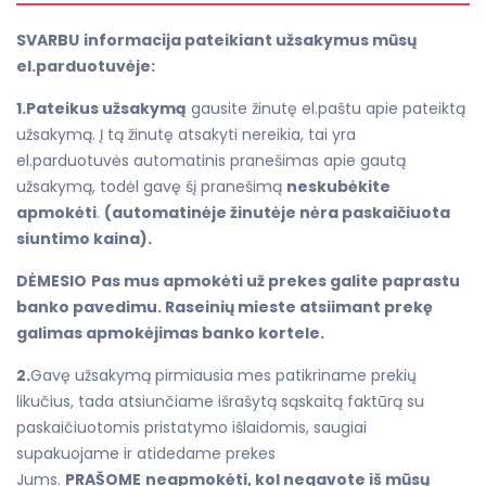
SVARBU
informacija pateikiant užsakymus mūsų
el.parduotuvėje:
1.Pateikus užsakymą
gausite žinutę el.paštu apie pateiktą
užsakymą. Į tą žinutę atsakyti nereikia, tai yra
el.parduotuvės automatinis pranešimas apie gautą
užsakymą, todėl gavę šį pranešimą
neskubėkite
apmokėti
.
(automatinėje žinutėje nėra paskaičiuota
siuntimo kaina).
DĖMESIO
Pas mus apmokėti už prekes galite paprastu
banko pavedimu. Raseinių mieste atsiimant prekę
galimas apmokėjimas banko kortele.
2.
Gavę užsakymą pirmiausia mes patikriname prekių
likučius, tada atsiunčiame išrašytą sąskaitą faktūrą su
paskaičiuotomis pristatymo išlaidomis, saugiai
supakuojame ir atidedame prekes
Jums.
PRAŠOME
neapmokėti, kol negavote iš mūsų