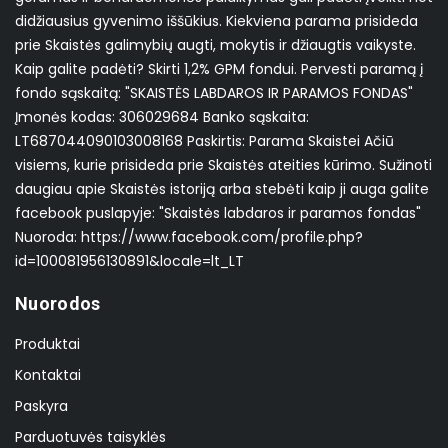
didžiausius gyvenimo iššūkius. Kiekviena parama prisideda
prie Skaistės galimybių augti, mokytis ir džiaugtis vaikyste.
Kaip galite padėti? Skirti 1,2% GPM fondui. Pervesti paramą į
fondo sąskaitą: "SKAISTĖS LABDAROS IR PARAMOS FONDAS"
Įmonės kodas: 306029684 Banko sąskaita:
LT687044090103008168 Paskirtis: Parama Skaistei Ačiū
visiems, kurie prisideda prie Skaistės ateities kūrimo. Sužinoti
daugiau apie Skaistės istoriją arba stebėti kaip ji auga galite
facebook puslapyje: "Skaistės labdaros ir paramos fondas"
Nuoroda: https://www.facebook.com/profile.php?
id=100081956130891&locale=lt_LT
Nuorodos
Produktai
Kontaktai
Paskyra
Parduotuvės taisyklės