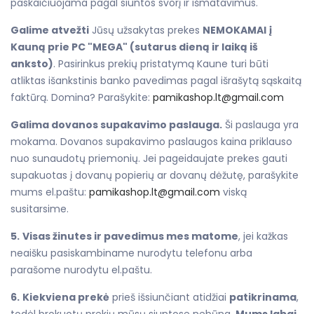
paskaičiuojama pagal siuntos svorį ir išmatavimus.
Galime atvežti
Jūsų užsakytas prekes
NEMOKAMAI
į
Kauną prie PC "MEGA" (sutarus dieną ir laiką iš
anksto)
. Pasirinkus prekių pristatymą Kaune turi būti
atliktas išankstinis banko pavedimas pagal išrašytą sąskaitą
faktūrą. Domina? Parašykite:
pamikashop.lt@gmail.com
Galima dovanos supakavimo paslauga.
Ši paslauga yra
mokama. Dovanos supakavimo paslaugos kaina priklauso
nuo sunaudotų priemonių. Jei pageidaujate prekes gauti
supakuotas į dovanų popierių ar dovanų dėžutę, parašykite
mums el.paštu:
pamikashop.lt@gmail.com
viską
susitarsime.
5.
Visas žinutes ir pavedimus mes matome
, jei kažkas
neaišku pasiskambiname nurodytu telefonu arba
parašome nurodytu el.paštu.
6.
Kiekviena prekė
prieš išsiunčiant atidžiai
patikrinama
,
todėl brokuotų prekių mūsų siuntose nebūna.
Mums labai