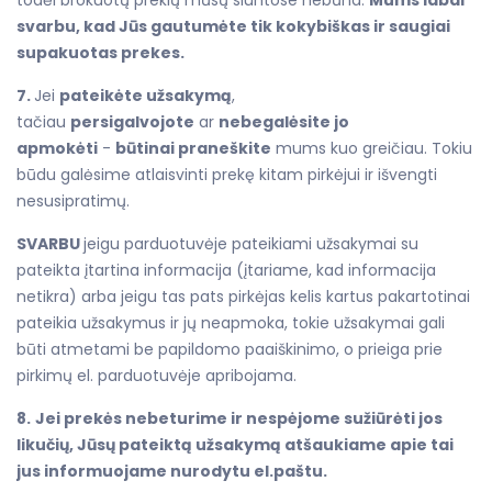
svarbu, kad Jūs gautumėte tik kokybiškas ir saugiai
supakuotas prekes.
7.
Jei
pateikėte užsakymą
,
tačiau
persigalvojote
ar
nebegalėsite jo
apmokėti
-
būtinai praneškite
mums kuo greičiau. Tokiu
būdu galėsime atlaisvinti prekę kitam pirkėjui ir išvengti
nesusipratimų.
SVARBU
jeigu parduotuvėje pateikiami užsakymai su
pateikta įtartina informacija (įtariame, kad informacija
netikra) arba jeigu tas pats pirkėjas kelis kartus pakartotinai
pateikia užsakymus ir jų neapmoka, tokie užsakymai gali
būti atmetami be papildomo paaiškinimo, o prieiga prie
pirkimų el. parduotuvėje apribojama.
8.
Jei prekės nebeturime ir nespėjome sužiūrėti jos
likučių, Jūsų pateiktą užsakymą atšaukiame apie tai
jus informuojame nurodytu el.paštu.