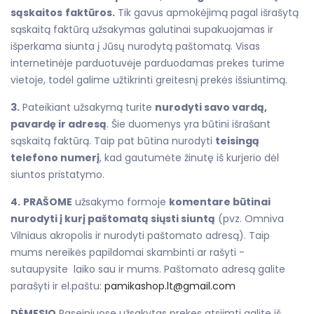
sąskaitos
faktūros.
Tik gavus apmokėjimą pagal išrašytą
sąskaitą faktūrą užsakymas galutinai supakuojamas ir
išperkama siunta į Jūsų nurodytą paštomatą. Visas
internetinėje parduotuvėje parduodamas prekes turime
vietoje, todėl galime užtikrinti greitesnį prekės išsiuntimą.
3.
Pateikiant užsakymą turite
nurodyti savo vardą,
pavardę ir adresą
. Šie duomenys yra būtini išrašant
sąskaitą faktūrą. Taip pat būtina nurodyti
teisingą
telefono numerį
, kad gautumėte žinutę iš kurjerio dėl
siuntos pristatymo.
4.
PRAŠOME
užsakymo formoje
komentare būtinai
nurodyti į kurį paštomatą siųsti siuntą
(pvz. Omniva
Vilniaus akropolis ir nurodyti paštomato adresą). Taip
mums nereikės papildomai skambinti ar rašyti -
sutaupysite laiko sau ir mums. Paštomato adresą galite
parašyti ir el.paštu:
pamikashop.lt@gmail.com
DĖMESIO
Raseiniuose užsakytas prekes atsiimti galite iš