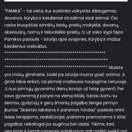
"PAMIKA" - tai vieta, kur susitinka vaikystės džiaugsmas,
dovanos, kūryba ir kasdieniai atradimai visai šeimai. Čia
rasite kruopščiai atrinktų žaislų, prekių mokyklai, dovanų,
aksesuarų, namų ir laisvalaikio prekių. O už visko slypi fėjos
Pamikos pasaulis - istorija apie svajones, kūrybą ir mažus
kasdienius stebuklus.
*************************************************
**************************************************
************************************************** Skaistė
yra mūsų giminaitė, todėl jos istorija mums ypač artima. Ji
gimė labai anksti, tai pirmoji mažiausia naujagimė Lietuvoje.
Ji nuo pirmųjų gyvenimo dienų kovojo už teisę gyventi. Per
savo gyvenimą ji patyrė ne vieną iššūkį, tačiau kartu su
šeimos, gydytojų ir gerų žmonių pagalba žengia pirmyn.
Įkurtas "Skaistės labdaros ir paramos fondas" padeda rinkti
lėšas terapijoms, reabilitacijai, įvairioms priemonėms ir kitai
pagalbai, reikalingai jos augimui bei raidai. Tikime, kad
gerumas ir bendruomenės palaikymas gali padėti įveikti net