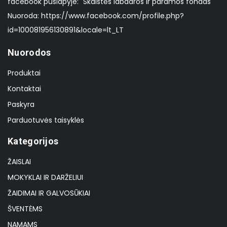
facebook puslapyje: "Skaistės labdaros ir paramos fondas"
Nuoroda: https://www.facebook.com/profile.php?
id=100081956130891&locale=lt_LT
Nuorodos
Produktai
Kontaktai
Paskyra
Parduotuvės taisyklės
Kategorijos
ŽAISLAI
MOKYKLAI IR DARŽELIUI
ŽAIDIMAI IR GALVOSŪKIAI
ŠVENTĖMS
NAMAMS