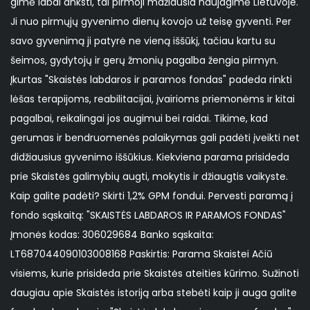
gimė labai anksti, tai pirmoji mažiausia naujagimė Lietuvoje.
Ji nuo pirmųjų gyvenimo dienų kovojo už teisę gyventi. Per
savo gyvenimą ji patyrė ne vieną iššūkį, tačiau kartu su
šeimos, gydytojų ir gerų žmonių pagalba žengia pirmyn.
Įkurtas "Skaistės labdaros ir paramos fondas" padeda rinkti
lėšas terapijoms, reabilitacijai, įvairioms priemonėms ir kitai
pagalbai, reikalingai jos augimui bei raidai. Tikime, kad
gerumas ir bendruomenės palaikymas gali padėti įveikti net
didžiausius gyvenimo iššūkius. Kiekviena parama prisideda
prie Skaistės galimybių augti, mokytis ir džiaugtis vaikyste.
Kaip galite padėti? Skirti 1,2% GPM fondui. Pervesti paramą į
fondo sąskaitą: "SKAISTĖS LABDAROS IR PARAMOS FONDAS"
Įmonės kodas: 306029684 Banko sąskaita:
LT687044090103008168 Paskirtis: Parama Skaistei Ačiū
visiems, kurie prisideda prie Skaistės ateities kūrimo. Sužinoti
daugiau apie Skaistės istoriją arba stebėti kaip ji auga galite