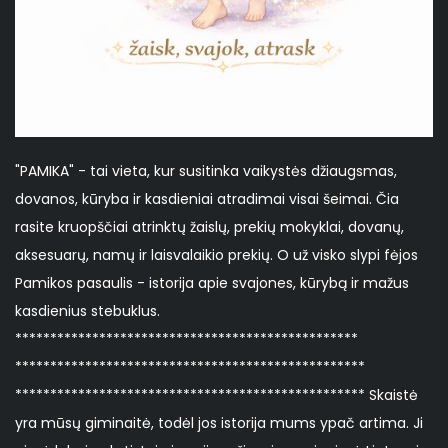
"PAMIKA" - tai vieta, kur susitinka vaikystės džiaugsmas,
dovanos, kūryba ir kasdieniai atradimai visai šeimai. Čia
rasite kruopščiai atrinktų žaislų, prekių mokyklai, dovanų,
aksesuarų, namų ir laisvalaikio prekių. O už visko slypi fėjos
Pamikos pasaulis - istorija apie svajones, kūrybą ir mažus
kasdienius stebuklus.
*************************************************
**************************************************
************************************************** Skaistė
yra mūsų giminaitė, todėl jos istorija mums ypač artima. Ji