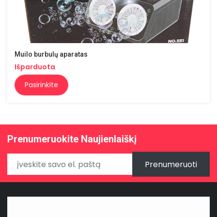
Muilo burbulų aparatas
Išparduota
Pasirinkite
Prenumeruokite Naujienlaiškį
Prenumeruoti