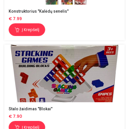
Konstruktorius "Kalėdų senelis"
€
7.99
Į Krepšelį
Stalo žaidimas "Blokai"
€
7.90
Į Krepšelį