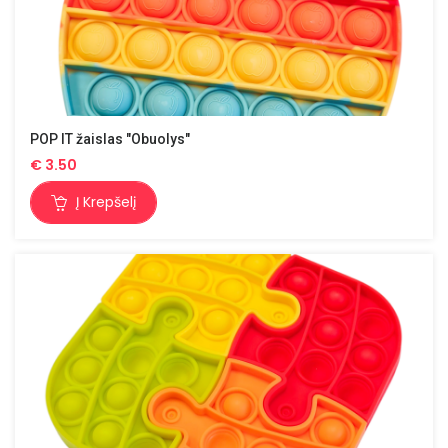
POP IT žaislas "Obuolys"
€
3.50
Į Krepšelį