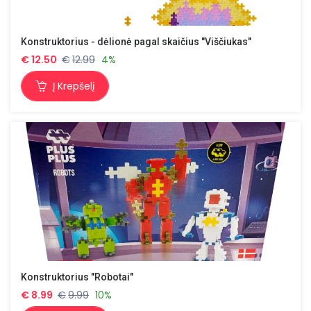
Konstruktorius - dėlionė pagal skaičius "Viščiukas"
€
12.50
€
12.99
4%
Į Krepšelį
Konstruktorius "Robotai"
€
8.99
€
9.99
10%