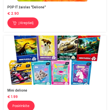
POP IT žaislas "Dėlionė"
€
2.90
Į Krepšelį
Mini dėlionė
€
1.99
Pasirinkite