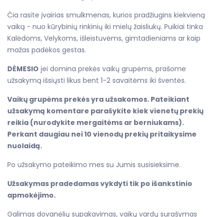
Čia rasite įvairias smulkmenas, kurios pradžiugins kiekvieną
vaiką - nuo kūrybinių rinkinių iki mielų žaisliukų. Puikiai tinka
Kalėdoms, Velykoms, išleistuvėms, gimtadieniams ar kaip
mažas padėkos gestas.
DĖMESIO
jei domina prekės vaikų grupėms, prašome
užsakymą išsiųsti likus bent 1-2 savaitėms iki šventės.
Vaikų grupėms prekės yra užsakomos. Pateikiant
užsakymą komentare parašykite kiek vienetų prekių
reikia (nurodykite mergaitėms ar berniukams).
Perkant daugiau nei 10 vienodų prekių pritaikysime
nuolaidą.
Po užsakymo pateikimo mes su Jumis susisieksime.
Užsakymas pradedamas vykdyti tik po išankstinio
apmokėjimo.
Galimas dovanėlių supakavimas, vaikų vardų surašymas