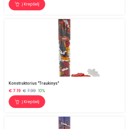
Į Krepšelį
Konstruktorius "Traukinys"
€
7.19
€
7.99
10%
Į Krepšelį