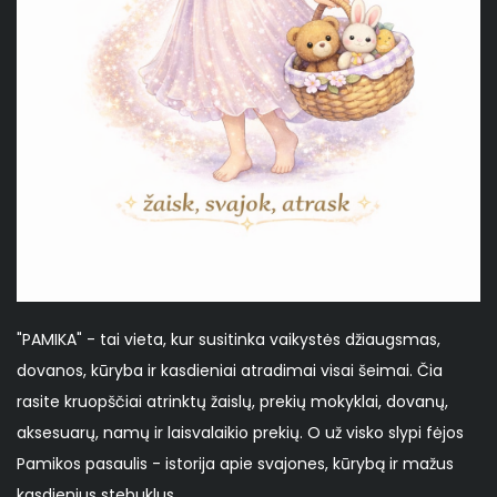
"PAMIKA" - tai vieta, kur susitinka vaikystės džiaugsmas,
dovanos, kūryba ir kasdieniai atradimai visai šeimai. Čia
rasite kruopščiai atrinktų žaislų, prekių mokyklai, dovanų,
aksesuarų, namų ir laisvalaikio prekių. O už visko slypi fėjos
Pamikos pasaulis - istorija apie svajones, kūrybą ir mažus
kasdienius stebuklus.