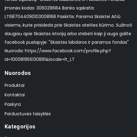
Įmonės kodas: 306029684 Banko sąskaita:
LT687044090103008168 Paskirtis: Parama Skaistei Ačiū
visiems, kurie prisideda prie Skaistės ateities kūrimo. Sužinoti
daugiau apie Skaistės istoriją arba stebėti kaip ji auga galite
facebook puslapyje: "Skaistės labdaros ir paramos fondas"
Nuoroda: https://www.facebook.com/profile.php?
id=100081956130891&locale=lt_LT
Nuorodos
Produktai
Kontaktai
Paskyra
Parduotuvės taisyklės
Kategorijos