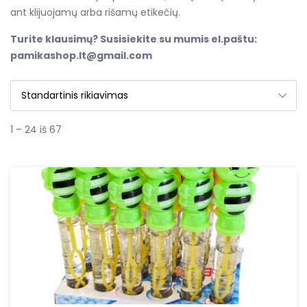
ant klijuojamų arba rišamų etikečių.
Turite klausimų? Susisiekite su mumis el.paštu:
pamikashop.lt@gmail.com
1 – 24 iš 67