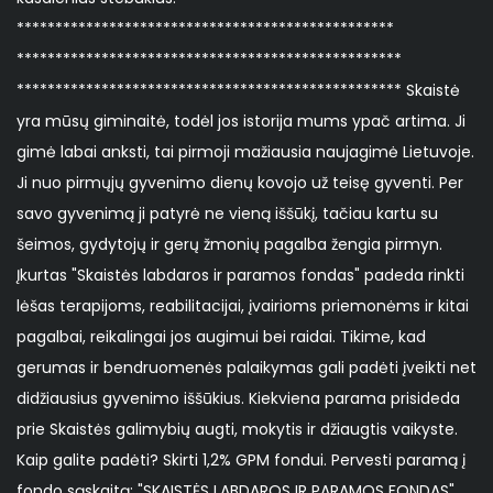
*************************************************
**************************************************
************************************************** Skaistė
yra mūsų giminaitė, todėl jos istorija mums ypač artima. Ji
gimė labai anksti, tai pirmoji mažiausia naujagimė Lietuvoje.
Ji nuo pirmųjų gyvenimo dienų kovojo už teisę gyventi. Per
savo gyvenimą ji patyrė ne vieną iššūkį, tačiau kartu su
šeimos, gydytojų ir gerų žmonių pagalba žengia pirmyn.
Įkurtas "Skaistės labdaros ir paramos fondas" padeda rinkti
lėšas terapijoms, reabilitacijai, įvairioms priemonėms ir kitai
pagalbai, reikalingai jos augimui bei raidai. Tikime, kad
gerumas ir bendruomenės palaikymas gali padėti įveikti net
didžiausius gyvenimo iššūkius. Kiekviena parama prisideda
prie Skaistės galimybių augti, mokytis ir džiaugtis vaikyste.
Kaip galite padėti? Skirti 1,2% GPM fondui. Pervesti paramą į
fondo sąskaitą: "SKAISTĖS LABDAROS IR PARAMOS FONDAS"