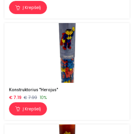
Į Krepšelį
Konstruktorius "Herojus"
€
7.19
€
7.99
10%
Į Krepšelį