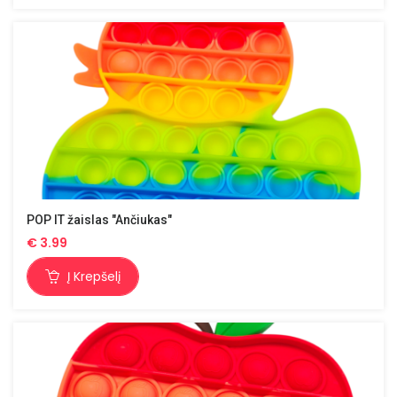
POP IT žaislas "Ančiukas"
€
3.99
Į Krepšelį