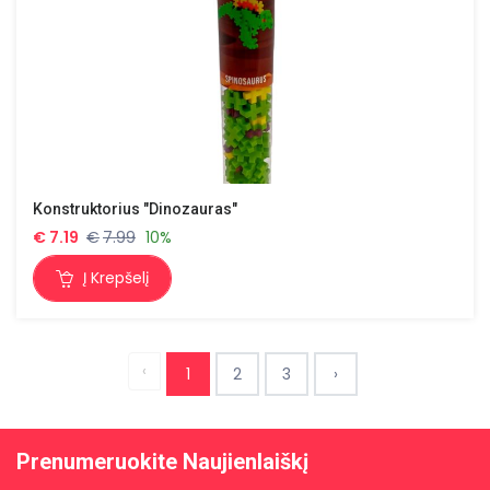
Konstruktorius "Dinozauras"
€
7.19
€
7.99
10%
Į Krepšelį
‹
1
2
3
›
Prenumeruokite Naujienlaiškį