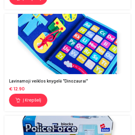
Lavinamoji veiklos knygelė "Dinozaurai"
€
12.90
Į Krepšelį