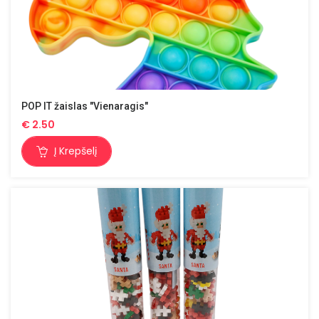
POP IT žaislas "Vienaragis"
€
2.50
Į Krepšelį