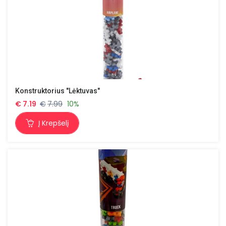
Konstruktorius "Lėktuvas"
€
7.19
€
7.99
10%
Į Krepšelį