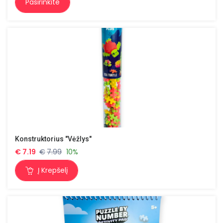
Pasirinkite
Konstruktorius "Vėžlys"
€
7.19
€
7.99
10%
Į Krepšelį