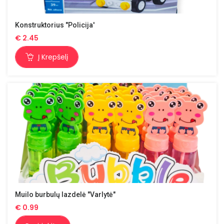
Konstruktorius "Policija'
€
2.45
Į Krepšelį
Muilo burbulų lazdelė "Varlytė"
€
0.99