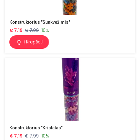
Konstruktorius "Sunkvežimis"
€
7.19
€
7.99
10%
Į Krepšelį
Konstruktorius "Kristalas"
€
7.19
€
7.99
10%