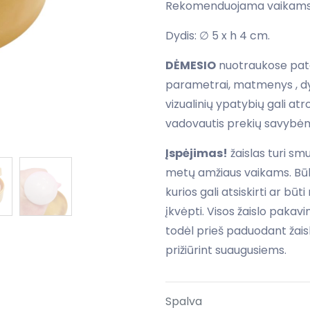
Rekomenduojama vaikams
Dydis: ∅ 5 x h 4 cm.
DĖMESIO
nuotraukose pate
parametrai, matmenys , dyd
vizualinių ypatybių gali at
vadovautis prekių savybėm
Įspėjimas!
žaislas turi sm
metų amžiaus vaikams. Būk
kurios gali atsiskirti ar būt
įkvėpti. Visos žaislo pakav
todėl prieš paduodant žaisl
prižiūrint suaugusiems.
Spalva