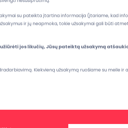
 išvengti nesusipratimų.
akymai su pateikta įtartina informacija (įtariame, kad info
a užsakymus ir jų neapmoka, tokie užsakymai gali būti atm
sužiūrėti jos likučių, Jūsų pateiktą užsakymą atšauk
ndradarbiavimą. Kiekvieną užsakymą ruošiame su meile ir