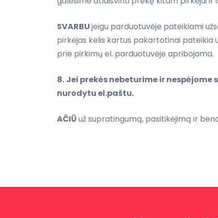
galėsime atlaisvinti prekę kitam pirkėjui ir
SVARBU
jeigu parduotuvėje pateikiami užs
pirkėjas kelis kartus pakartotinai pateiki
prie pirkimų el. parduotuvėje apribojama.
8.
Jei prekės nebeturime ir nespėjome 
nurodytu el.paštu.
AČIŪ
už supratingumą, pasitikėjimą ir be