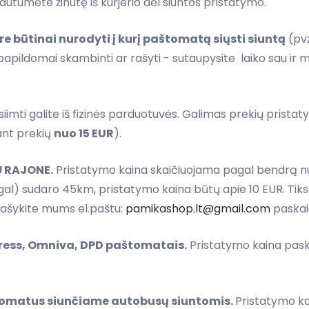
gautumėte žinutę iš kurjerio dėl siuntos pristatymo.
 būtinai nurodyti į kurį paštomatą siųsti siuntą
(pvz
ildomai skambinti ar rašyti - sutaupysite laiko sau ir m
imti galite iš fizinės parduotuvės. Galimas prekių prista
kant prekių
nuo 15 EUR
).
Ų RAJONE.
Pristatymo kaina skaičiuojama pagal bendrą nuv
tgal) sudaro 45km, pristatymo kaina būtų apie 10 EUR. Tiksl
ašykite mums el.paštu:
pamikashop.lt@gmail.com
paskaič
press, Omniva, DPD paštomatais.
Pristatymo kaina pask
aštomatus siunčiame autobusų siuntomis.
Pristatymo ka