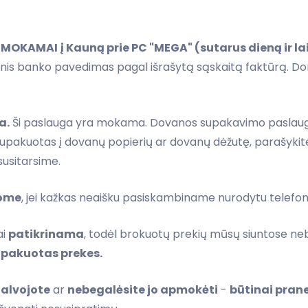
EMOKAMAI
į Kauną prie PC "MEGA" (sutarus dieną ir la
stinis banko pavedimas pagal išrašytą sąskaitą faktūrą. D
a.
Ši paslauga yra mokama. Dovanos supakavimo paslaugo
 supakuotas į dovanų popierių ar dovanų dėžutę, parašyk
susitarsime.
tome
, jei kažkas neaišku pasiskambiname nurodytu telefo
ai
patikrinama
, todėl brokuotų prekių mūsų siuntose n
upakuotas prekes.
galvojote
ar
nebegalėsite jo apmokėti
-
būtinai pran