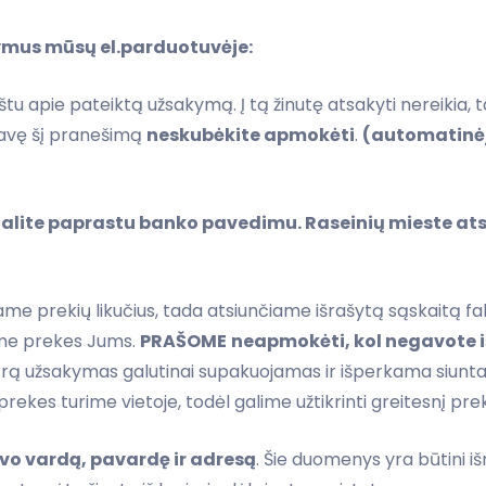
ymus mūsų el.parduotuvėje:
štu apie pateiktą užsakymą. Į tą žinutę atsakyti nereikia, 
avę šį pranešimą
neskubėkite apmokėti
.
(automatinėj
galite paprastu banko pavedimu. Raseinių mieste a
e prekių likučius, tada atsiunčiame išrašytą sąskaitą f
ame prekes Jums.
PRAŠOME
neapmokėti, kol negavote 
rą užsakymas galutinai supakuojamas ir išperkama siunta
kes turime vietoje, todėl galime užtikrinti greitesnį pre
vo vardą, pavardę ir adresą
. Šie duomenys yra būtini i