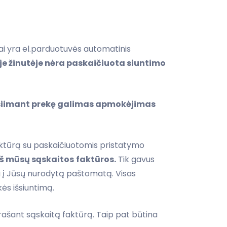
tai yra el.parduotuvės automatinis
e žinutėje nėra paskaičiuota siuntimo
tsiimant prekę galimas apmokėjimas
aktūrą su paskaičiuotomis pristatymo
iš mūsų sąskaitos
faktūros.
Tik gavus
 į Jūsų nurodytą paštomatą. Visas
kės išsiuntimą.
šrašant sąskaitą faktūrą. Taip pat būtina