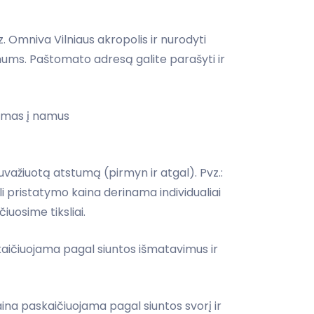
. Omniva Vilniaus akropolis ir nurodyti
ums. Paštomato adresą galite parašyti ir
tymas į namus
ažiuotą atstumą (pirmyn ir atgal). Pvz.:
i pristatymo kaina derinama individualiai
iuosime tiksliai.
aičiuojama pagal siuntos išmatavimus ir
ina paskaičiuojama pagal siuntos svorį ir