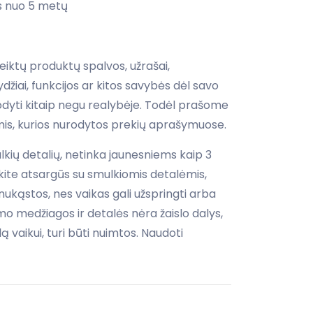
 nuo 5 metų
iktų produktų spalvos, užrašai,
žiai, funkcijos ar kitos savybės dėl savo
rodyti kitaip negu realybėje. Todėl prašome
is, kurios nurodytos prekių aprašymuose.
ulkių detalių, netinka jaunesniems kaip 3
ite atsargūs su smulkiomis detalėmis,
i nukąstos, nes vaikas gali užspringti arba
imo medžiagos ir detalės nėra žaislo dalys,
ą vaikui, turi būti nuimtos. Naudoti