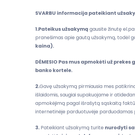
SVARBU
informacija pateikiant užsak
1.Pateikus užsakymą
gausite žinutę el.pa
pranešimas apie gautą užsakymą, todėl g
kaina).
DĖMESIO
Pas mus apmokėti už prekes 
banko kortele.
2.
Gavę užsakymą pirmiausia mes patikrinam
išlaidomis, saugiai supakuojame ir atided
apmokėjimą pagal išrašytą sąskaitą faktū
internetinėje parduotuvėje parduodamas pre
3.
Pateikiant užsakymą turite
nurodyti sa