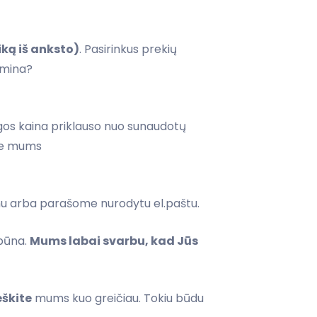
iką iš anksto)
. Pasirinkus prekių
omina?
s kaina priklauso nuo sunaudotų
ite mums
nu arba parašome nurodytu el.paštu.
ebūna.
Mums labai svarbu, kad Jūs
eškite
mums kuo greičiau. Tokiu būdu