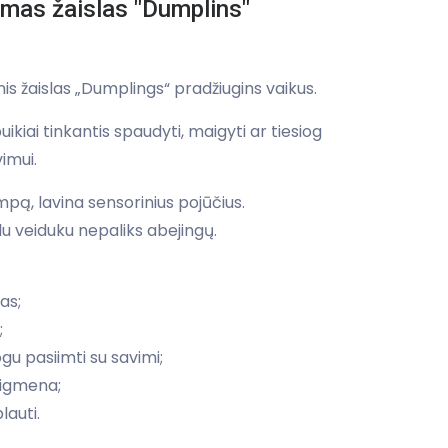
omas žaislas "Dumplins"
nis žaislas „Dumplings“ pradžiugins vaikus.
uikiai tinkantis spaudyti, maigyti ar tiesiog
vimui.
pą, lavina sensorinius pojūčius.
lu veiduku nepaliks abejingų.
as;
;
u pasiimti su savimi;
aigmena;
lauti.