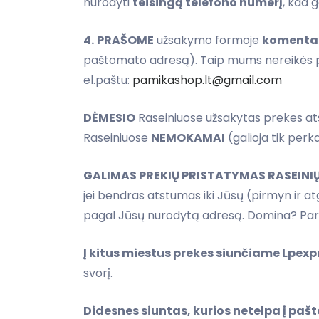
nurodyti
teisingą telefono numerį
, kad 
4.
PRAŠOME
užsakymo formoje
komentare
paštomato adresą). Taip mums nereikės pap
el.paštu:
pamikashop.lt@gmail.com
DĖMESIO
Raseiniuose užsakytas prekes atsi
Raseiniuose
NEMOKAMAI
(galioja tik per
GALIMAS PREKIŲ PRISTATYMAS RASEINI
jei bendras atstumas iki Jūsų (pirmyn ir a
pagal Jūsų nurodytą adresą. Domina? Par
Į kitus miestus prekes siunčiame Lpex
svorį.
Didesnes siuntas, kurios netelpa į p