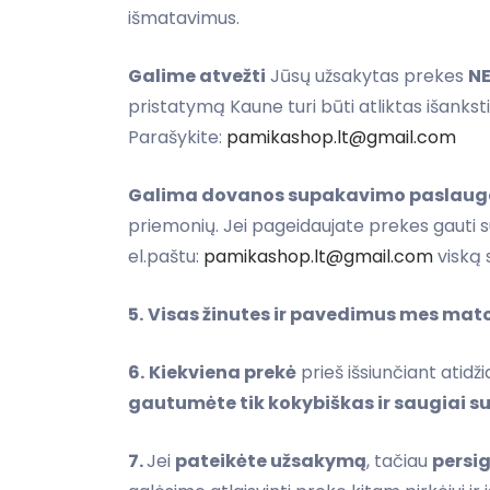
išmatavimus.
Galime atvežti
Jūsų užsakytas prekes
N
pristatymą Kaune turi būti atliktas išank
Parašykite:
pamikashop.lt@gmail.com
Galima dovanos supakavimo paslaug
priemonių. Jei pageidaujate prekes gauti
el.paštu:
pamikashop.lt@gmail.com
viską 
5.
Visas žinutes ir pavedimus mes ma
6.
Kiekviena prekė
prieš išsiunčiant atidži
gautumėte tik kokybiškas ir saugiai s
7.
Jei
pateikėte užsakymą
, tačiau
persi