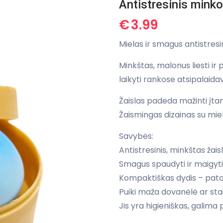
Antistresinis mink
€
3.99
Mielas ir smagus antistresi
Minkštas, malonus liesti ir p
laikyti rankose atsipalaida
Žaislas padeda mažinti įtam
Žaismingas dizainas su mie
Savybės:
Antistresinis, minkštas žaisl
Smagus spaudyti ir maigyti
Kompaktiškas dydis – patog
Puiki maža dovanėlė ar st
Jis yra higieniškas, galima p