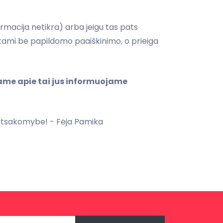
rmacija netikra) arba jeigu tas pats
etami be papildomo paaiškinimo, o prieiga
iame apie tai jus informuojame
 atsakomybe! - Fėja Pamika