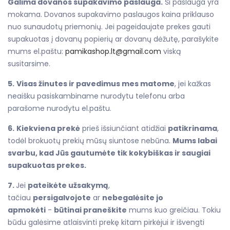
Galima dovanos supakavimo paslauga.
Ši paslauga yra
mokama. Dovanos supakavimo paslaugos kaina priklauso
nuo sunaudotų priemonių. Jei pageidaujate prekes gauti
supakuotas į dovanų popierių ar dovanų dėžutę, parašykite
mums el.paštu:
pamikashop.lt@gmail.com
viską
susitarsime.
5.
Visas žinutes ir pavedimus mes matome
, jei kažkas
neaišku pasiskambiname nurodytu telefonu arba
parašome nurodytu el.paštu.
6.
Kiekviena prekė
prieš išsiunčiant atidžiai
patikrinama
,
todėl brokuotų prekių mūsų siuntose nebūna.
Mums labai
svarbu, kad Jūs gautumėte tik kokybiškas ir saugiai
supakuotas prekes.
7.
Jei
pateikėte užsakymą
,
tačiau
persigalvojote
ar
nebegalėsite jo
apmokėti
-
būtinai praneškite
mums kuo greičiau. Tokiu
būdu galėsime atlaisvinti prekę kitam pirkėjui ir išvengti