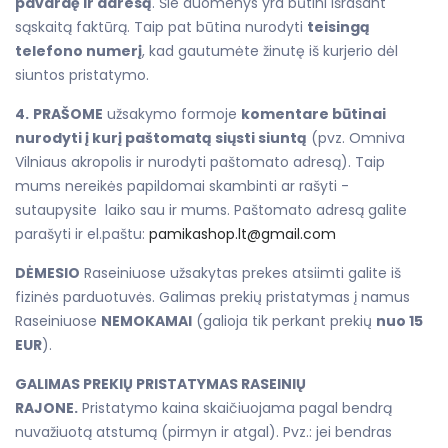
pavardę ir adresą
. Šie duomenys yra būtini išrašant
sąskaitą faktūrą. Taip pat būtina nurodyti
teisingą
telefono numerį
, kad gautumėte žinutę iš kurjerio dėl
siuntos pristatymo.
4.
PRAŠOME
užsakymo formoje
komentare būtinai
nurodyti į kurį paštomatą siųsti siuntą
(pvz. Omniva
Vilniaus akropolis ir nurodyti paštomato adresą). Taip
mums nereikės papildomai skambinti ar rašyti -
sutaupysite laiko sau ir mums. Paštomato adresą galite
parašyti ir el.paštu:
pamikashop.lt@gmail.com
DĖMESIO
Raseiniuose užsakytas prekes atsiimti galite iš
fizinės parduotuvės. Galimas prekių pristatymas į namus
Raseiniuose
NEMOKAMAI
(galioja tik perkant prekių
nuo 15
EUR
).
GALIMAS PREKIŲ PRISTATYMAS RASEINIŲ
RAJONE.
Pristatymo kaina skaičiuojama pagal bendrą
nuvažiuotą atstumą (pirmyn ir atgal). Pvz.: jei bendras