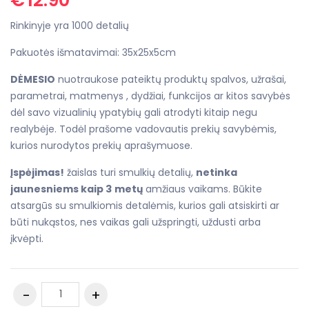
Rinkinyje yra 1000 detalių
Pakuotės išmatavimai: 35x25x5cm
DĖMESIO
nuotraukose pateiktų produktų spalvos, užrašai,
parametrai, matmenys , dydžiai, funkcijos ar kitos savybės
dėl savo vizualinių ypatybių gali atrodyti kitaip negu
realybėje. Todėl prašome vadovautis prekių savybėmis,
kurios nurodytos prekių aprašymuose.
Įspėjimas!
žaislas turi smulkių detalių,
netinka
jaunesniems kaip 3
metų
amžiaus vaikams. Būkite
atsargūs su smulkiomis detalėmis, kurios gali atsiskirti ar
būti nukąstos, nes vaikas gali užspringti, uždusti arba
įkvėpti.