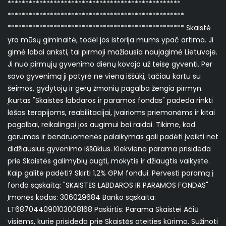
*************************************************
**************************************************
************************************************** Skaistė
yra mūsų giminaitė, todėl jos istorija mums ypač artima. Ji
gimė labai anksti, tai pirmoji mažiausia naujagimė Lietuvoje.
Ji nuo pirmųjų gyvenimo dienų kovojo už teisę gyventi. Per
savo gyvenimą ji patyrė ne vieną iššūkį, tačiau kartu su
šeimos, gydytojų ir gerų žmonių pagalba žengia pirmyn.
Įkurtas "Skaistės labdaros ir paramos fondas" padeda rinkti
lėšas terapijoms, reabilitacijai, įvairioms priemonėms ir kitai
pagalbai, reikalingai jos augimui bei raidai. Tikime, kad
gerumas ir bendruomenės palaikymas gali padėti įveikti net
didžiausius gyvenimo iššūkius. Kiekviena parama prisideda
prie Skaistės galimybių augti, mokytis ir džiaugtis vaikyste.
Kaip galite padėti? Skirti 1,2% GPM fondui. Pervesti paramą į
fondo sąskaitą: "SKAISTĖS LABDAROS IR PARAMOS FONDAS"
Įmonės kodas: 306029684 Banko sąskaita:
LT687044090103008168 Paskirtis: Parama Skaistei Ačiū
visiems, kurie prisideda prie Skaistės ateities kūrimo. Sužinoti