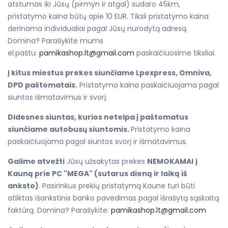
atstumas iki Jūsų (pirmyn ir atgal) sudaro 45km,
pristatymo kaina būtų apie 10 EUR. Tiksli pristatymo kaina
derinama individualiai pagal Jūsų nurodytą adresą.
Domina? Parašykite mums
el.paštu:
pamikashop.lt@gmail.com
paskaičiuosime tiksliai.
Į kitus miestus prekes siunčiame Lpexpress, Omniva,
DPD paštomatais.
Pristatymo kaina paskaičiuojama pagal
siuntos išmatavimus ir svorį.
Didesnes siuntas, kurios netelpa į paštomatus
siunčiame autobusų siuntomis.
Pristatymo kaina
paskaičiuojama pagal siuntos svorį ir išmatavimus.
Galime atvežti
Jūsų užsakytas prekes
NEMOKAMAI
į
Kauną prie PC "MEGA" (sutarus dieną ir laiką iš
anksto)
. Pasirinkus prekių pristatymą Kaune turi būti
atliktas išankstinis banko pavedimas pagal išrašytą sąskaitą
faktūrą. Domina? Parašykite:
pamikashop.lt@gmail.com