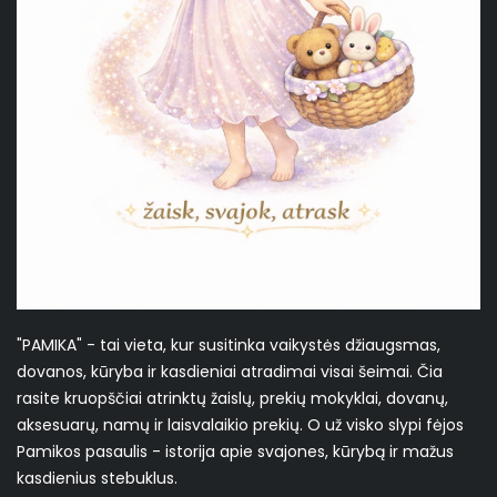
"PAMIKA" - tai vieta, kur susitinka vaikystės džiaugsmas,
dovanos, kūryba ir kasdieniai atradimai visai šeimai. Čia
rasite kruopščiai atrinktų žaislų, prekių mokyklai, dovanų,
aksesuarų, namų ir laisvalaikio prekių. O už visko slypi fėjos
Pamikos pasaulis - istorija apie svajones, kūrybą ir mažus
kasdienius stebuklus.