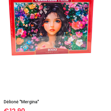
Dėlionė "Mergina"
€
12.90