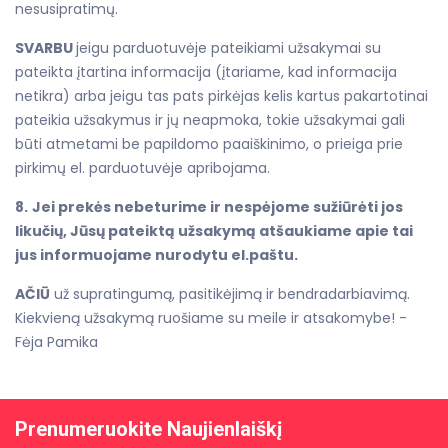
nesusipratimų.
SVARBU
jeigu parduotuvėje pateikiami užsakymai su
pateikta įtartina informacija (įtariame, kad informacija
netikra) arba jeigu tas pats pirkėjas kelis kartus pakartotinai
pateikia užsakymus ir jų neapmoka, tokie užsakymai gali
būti atmetami be papildomo paaiškinimo, o prieiga prie
pirkimų el. parduotuvėje apribojama.
8.
Jei prekės nebeturime ir nespėjome sužiūrėti jos
likučių, Jūsų pateiktą užsakymą atšaukiame apie tai
jus informuojame nurodytu el.paštu.
AČIŪ
už supratingumą, pasitikėjimą ir bendradarbiavimą.
Kiekvieną užsakymą ruošiame su meile ir atsakomybe! -
Fėja Pamika
Prenumeruokite Naujienlaiškį