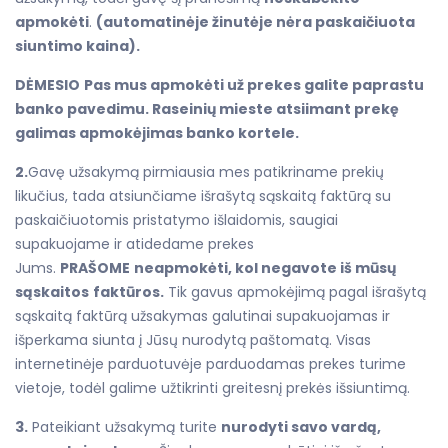
apmokėti
.
(automatinėje žinutėje nėra paskaičiuota
siuntimo kaina).
DĖMESIO
Pas mus apmokėti už prekes galite paprastu
banko pavedimu. Raseinių mieste atsiimant prekę
galimas apmokėjimas banko kortele.
2.
Gavę užsakymą pirmiausia mes patikriname prekių
likučius, tada atsiunčiame išrašytą sąskaitą faktūrą su
paskaičiuotomis pristatymo išlaidomis, saugiai
supakuojame ir atidedame prekes
Jums.
PRAŠOME
neapmokėti, kol negavote iš mūsų
sąskaitos
faktūros.
Tik gavus apmokėjimą pagal išrašytą
sąskaitą faktūrą užsakymas galutinai supakuojamas ir
išperkama siunta į Jūsų nurodytą paštomatą. Visas
internetinėje parduotuvėje parduodamas prekes turime
vietoje, todėl galime užtikrinti greitesnį prekės išsiuntimą.
3.
Pateikiant užsakymą turite
nurodyti savo vardą,