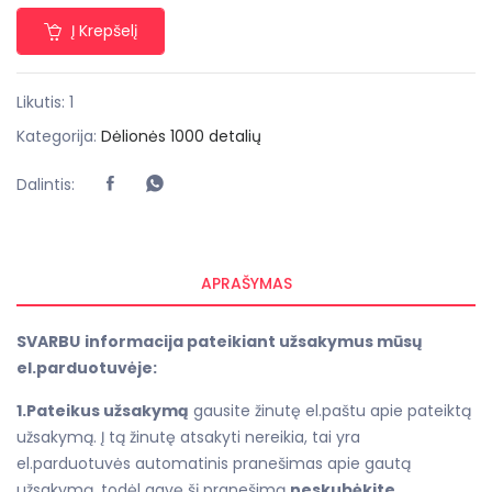
Į Krepšelį
Likutis: 1
Kategorija:
Dėlionės
1000 detalių
Dalintis:
APRAŠYMAS
SVARBU
informacija pateikiant užsakymus mūsų
el.parduotuvėje:
1.Pateikus užsakymą
gausite žinutę el.paštu apie pateiktą
užsakymą. Į tą žinutę atsakyti nereikia, tai yra
el.parduotuvės automatinis pranešimas apie gautą
užsakymą, todėl gavę šį pranešimą
neskubėkite