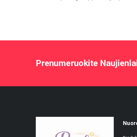
Prenumeruokite Naujienla
Nuor