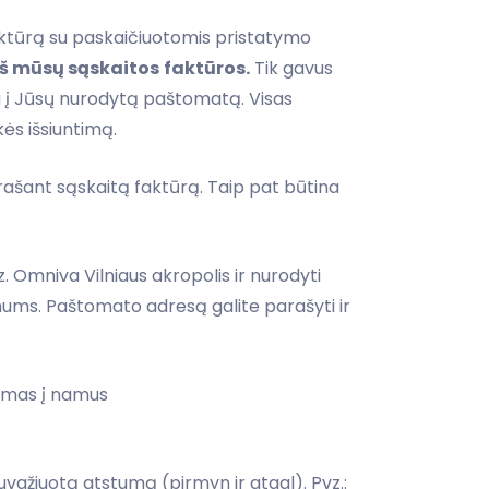
aktūrą su paskaičiuotomis pristatymo
iš mūsų sąskaitos
faktūros.
Tik gavus
 į Jūsų nurodytą paštomatą. Visas
kės išsiuntimą.
šrašant sąskaitą faktūrą. Taip pat būtina
. Omniva Vilniaus akropolis ir nurodyti
ums. Paštomato adresą galite parašyti ir
tymas į namus
ažiuotą atstumą (pirmyn ir atgal). Pvz.: