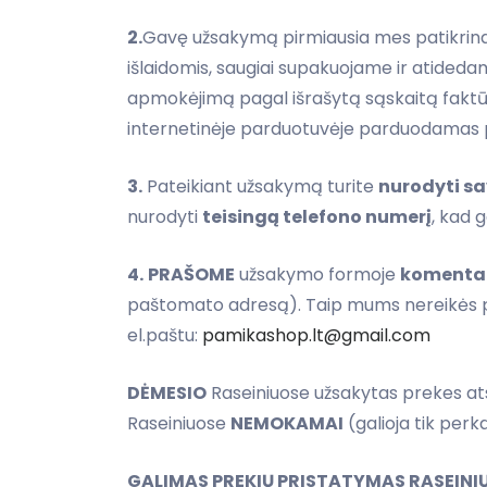
2.
Gavę užsakymą pirmiausia mes patikrinam
išlaidomis, saugiai supakuojame ir atided
apmokėjimą pagal išrašytą sąskaitą faktū
internetinėje parduotuvėje parduodamas pre
3.
Pateikiant užsakymą turite
nurodyti sa
nurodyti
teisingą telefono numerį
, kad 
4.
PRAŠOME
užsakymo formoje
komentare
paštomato adresą). Taip mums nereikės pap
el.paštu:
pamikashop.lt@gmail.com
DĖMESIO
Raseiniuose užsakytas prekes atsi
Raseiniuose
NEMOKAMAI
(galioja tik per
GALIMAS PREKIŲ PRISTATYMAS RASEINI