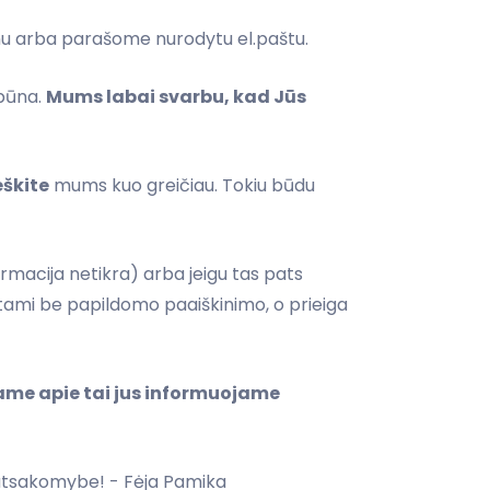
nu arba parašome nurodytu el.paštu.
ebūna.
Mums labai svarbu, kad Jūs
eškite
mums kuo greičiau. Tokiu būdu
rmacija netikra) arba jeigu tas pats
etami be papildomo paaiškinimo, o prieiga
iame apie tai jus informuojame
 atsakomybe! - Fėja Pamika