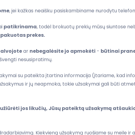
tome
, jei kažkas neaišku pasiskambiname nurodytu telefo
ai
patikrinama
, todėl brokuotų prekių mūsų siuntose n
upakuotas prekes.
galvojote
ar
nebegalėsite jo apmokėti
-
būtinai pran
 išvengti nesusipratimų.
akymai su pateikta įtartina informacija (įtariame, kad info
a užsakymus ir jų neapmoka, tokie užsakymai gali būti atm
sužiūrėti jos likučių, Jūsų pateiktą užsakymą atšauk
ndradarbiavimą. Kiekvieną užsakymą ruošiame su meile ir