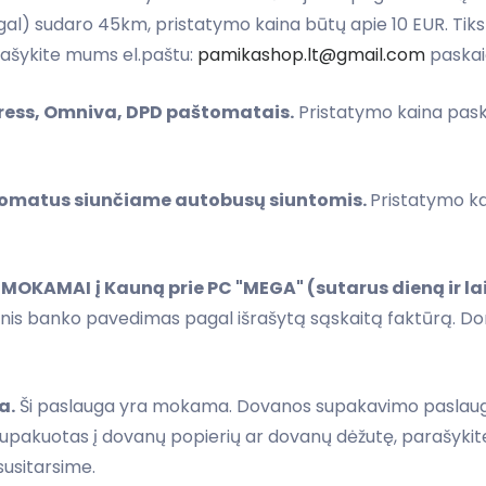
tgal) sudaro 45km, pristatymo kaina būtų apie 10 EUR. Tiksl
ašykite mums el.paštu:
pamikashop.lt@gmail.com
paskaič
press, Omniva, DPD paštomatais.
Pristatymo kaina pask
aštomatus siunčiame autobusų siuntomis.
Pristatymo ka
EMOKAMAI
į Kauną prie PC "MEGA" (sutarus dieną ir la
stinis banko pavedimas pagal išrašytą sąskaitą faktūrą. D
a.
Ši paslauga yra mokama. Dovanos supakavimo paslaugo
 supakuotas į dovanų popierių ar dovanų dėžutę, parašyk
susitarsime.