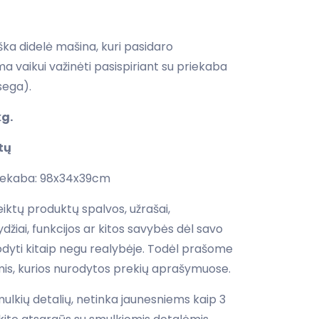
ka didelė mašina, kuri pasidaro
a vaikui važinėti pasispiriant su priekaba
sega).
g.
tų
riekaba: 98x34x39cm
ktų produktų spalvos, užrašai,
žiai, funkcijos ar kitos savybės dėl savo
rodyti kitaip negu realybėje. Todėl prašome
is, kurios nurodytos prekių aprašymuose.
smulkių detalių, netinka jaunesniems kaip 3