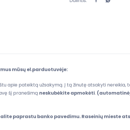
Dalintis:
ymus mūsų el.parduotuvėje:
štu apie pateiktą užsakymą. Į tą žinutę atsakyti nereikia, 
avę šį pranešimą
neskubėkite apmokėti
.
(automatinėj
galite paprastu banko pavedimu. Raseinių mieste a