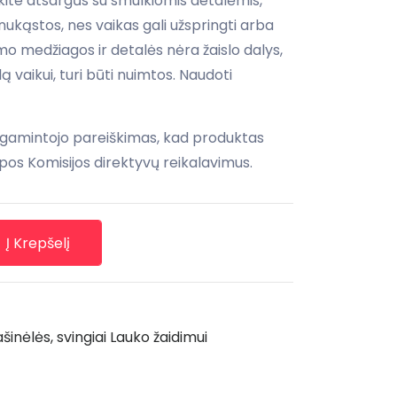
ite atsargūs su smulkiomis detalėmis,
i nukąstos, nes vaikas gali užspringti arba
imo medžiagos ir detalės nėra žaislo dalys,
ą vaikui, turi būti nuimtos. Naudoti
 gamintojo pareiškimas, kad produktas
pos Komisijos direktyvų reikalavimus.
Į Krepšelį
inėlės, svingiai
Lauko žaidimui