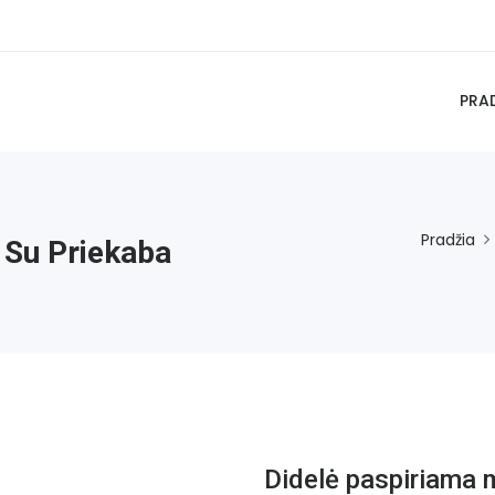
PRA
Pradžia
 Su Priekaba
Didelė paspiriama 