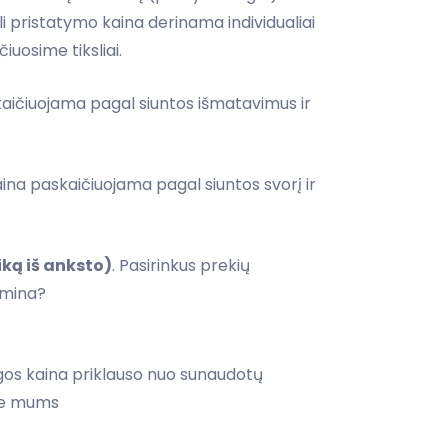
i pristatymo kaina derinama individualiai
iuosime tiksliai.
aičiuojama pagal siuntos išmatavimus ir
ina paskaičiuojama pagal siuntos svorį ir
iką iš anksto)
. Pasirinkus prekių
omina?
s kaina priklauso nuo sunaudotų
ite mums