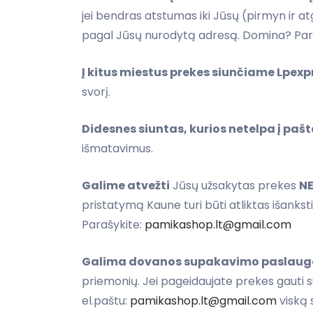
jei bendras atstumas iki Jūsų (pirmyn ir a
pagal Jūsų nurodytą adresą. Domina? Par
Į kitus miestus prekes siunčiame Lpex
svorį.
Didesnes siuntas, kurios netelpa į p
išmatavimus.
Galime atvežti
Jūsų užsakytas prekes
N
pristatymą Kaune turi būti atliktas išank
Parašykite:
pamikashop.lt@gmail.com
Galima dovanos supakavimo paslaug
priemonių. Jei pageidaujate prekes gauti
el.paštu:
pamikashop.lt@gmail.com
viską 