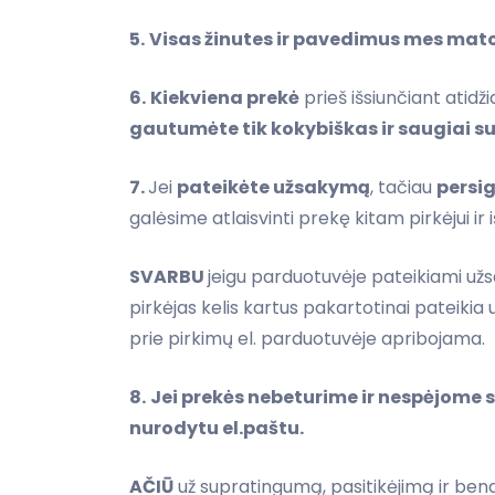
5.
Visas žinutes ir pavedimus mes ma
6.
Kiekviena prekė
prieš išsiunčiant atidži
gautumėte tik kokybiškas ir saugiai s
7.
Jei
pateikėte užsakymą
, tačiau
persi
galėsime atlaisvinti prekę kitam pirkėjui ir
SVARBU
jeigu parduotuvėje pateikiami užs
pirkėjas kelis kartus pakartotinai pateiki
prie pirkimų el. parduotuvėje apribojama.
8.
Jei prekės nebeturime ir nespėjome 
nurodytu el.paštu.
AČIŪ
už supratingumą, pasitikėjimą ir be