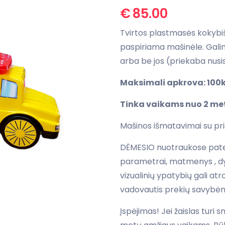
€
85.00
Tvirtos plastmasės kokybiš
paspiriama mašinėle. Galim
arba be jos (priekaba nusi
Maksimali apkrova: 100k
Tinka vaikams nuo 2 me
Mašinos išmatavimai su p
DĖMESIO nuotraukose patei
parametrai, matmenys , dyd
vizualinių ypatybių gali at
vadovautis prekių savybėm
Įspėjimas! Jei žaislas turi 