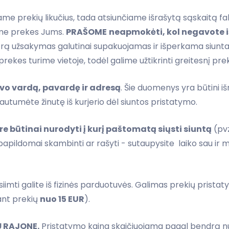
e prekių likučius, tada atsiunčiame išrašytą sąskaitą f
ame prekes Jums.
PRAŠOME
neapmokėti, kol negavote 
rą užsakymas galutinai supakuojamas ir išperkama siunta
kes turime vietoje, todėl galime užtikrinti greitesnį pre
vo vardą, pavardę ir adresą
. Šie duomenys yra būtini i
gautumėte žinutę iš kurjerio dėl siuntos pristatymo.
 būtinai nurodyti į kurį paštomatą siųsti siuntą
(pvz
ildomai skambinti ar rašyti - sutaupysite laiko sau ir m
imti galite iš fizinės parduotuvės. Galimas prekių prista
kant prekių
nuo 15 EUR
).
Ų RAJONE.
Pristatymo kaina skaičiuojama pagal bendrą nuv