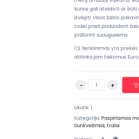
metų amžiaus vaikams. Būk
kurios gali atsiskirti ar būt
įkvėpti. Visos žaislo pakav
todėl prieš paduodant žaisl
prižiūrint suaugusiems.
CE ženklinimas yra prekės
atitinka jam taikomus Euro
Likutis: 1
Kategorija:
Paspiriamos maš
Sunkvežimiai, tralai