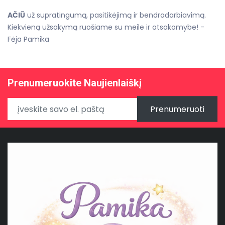
AČIŪ
už supratingumą, pasitikėjimą ir bendradarbiavimą.
Kiekvieną užsakymą ruošiame su meile ir atsakomybe! -
Fėja Pamika
Prenumeruokite Naujienlaiškį
Prenumeruoti