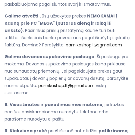
paskaičiuojama pagal siuntos svorį ir išmatavimus.
Galime atvežti
Jūsų užsakytas prekes
NEMOKAMAI
į
Kauną prie PC "MEGA" (sutarus dieną ir laiką iš
anksto)
. Pasirinkus prekių pristatymą Kaune turi būti
atliktas išankstinis banko pavedimas pagal išrašytą sąskaitą
faktūrą. Domina? Parašykite:
pamikashop.lt@gmail.com
Galima dovanos supakavimo paslauga.
Ši paslauga yra
mokama. Dovanos supakavimo paslaugos kaina priklauso
nuo sunaudotų priemonių. Jei pageidaujate prekes gauti
supakuotas į dovanų popierių ar dovanų dėžutę, parašykite
mums el.paštu:
pamikashop.lt@gmail.com
viską
susitarsime.
5.
Visas žinutes ir pavedimus mes matome
, jei kažkas
neaišku pasiskambiname nurodytu telefonu arba
parašome nurodytu el.paštu.
6.
Kiekviena prekė
prieš išsiunčiant atidžiai
patikrinama
,