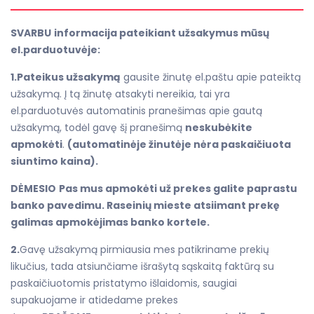
SVARBU
informacija pateikiant užsakymus mūsų
el.parduotuvėje:
1.Pateikus užsakymą
gausite žinutę el.paštu apie pateiktą
užsakymą. Į tą žinutę atsakyti nereikia, tai yra
el.parduotuvės automatinis pranešimas apie gautą
užsakymą, todėl gavę šį pranešimą
neskubėkite
apmokėti
.
(automatinėje žinutėje nėra paskaičiuota
siuntimo kaina).
DĖMESIO
Pas mus apmokėti už prekes galite paprastu
banko pavedimu. Raseinių mieste atsiimant prekę
galimas apmokėjimas banko kortele.
2.
Gavę užsakymą pirmiausia mes patikriname prekių
likučius, tada atsiunčiame išrašytą sąskaitą faktūrą su
paskaičiuotomis pristatymo išlaidomis, saugiai
supakuojame ir atidedame prekes