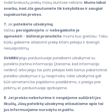
todėl brokuotų prekių mūsų siuntose nebūna.
Mums labai
svarbu, kad Jūs gautumėte tik kokybiškas ir saugiai
supakuotas prekes.
7.
Jei
pateikėte užsakymą
,
tačiau
persigalvojote
ar
nebegalėsite jo
apmokėti
-
būtinai praneškite
mums kuo greičiau. Tokiu
būdu galėsime atlaisvinti prekę kitam pirkėjui ir išvengti
nesusipratimų.
SVARBU
jeigu parduotuvėje pateikiami užsakymai su
pateikta įtartina informacija (įtariame, kad informacija
netikra) arba jeigu tas pats pirkėjas kelis kartus pakartotinai
pateikia užsakymus ir jų neapmoka, tokie užsakymai gali
būti atmetami be papildomo paaiškinimo, o prieiga prie
pirkimų el. parduotuvėje apribojama.
8.
Jei prekės nebeturime ir nespėjome sužiūrėti jos
likučių, Jūsų pateiktą užsakymą atšaukiame apie tai
jus informuojame nurodytu el.paštu.