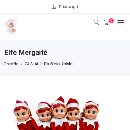
Prisijungti
0
Elfė Mergaitė
Pradžia
ŽAISLAI
Pliušiniai žaislai