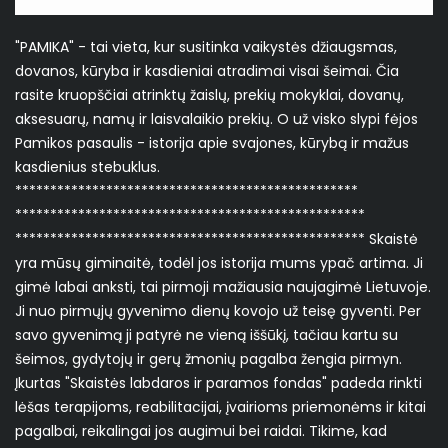
"PAMIKA" - tai vieta, kur susitinka vaikystės džiaugsmas,
dovanos, kūryba ir kasdieniai atradimai visai šeimai. Čia
rasite kruopščiai atrinktų žaislų, prekių mokyklai, dovanų,
aksesuarų, namų ir laisvalaikio prekių. O už visko slypi fėjos
Pamikos pasaulis - istorija apie svajones, kūrybą ir mažus
kasdienius stebuklus.
*************************************************
**************************************************
************************************************** Skaistė
yra mūsų giminaitė, todėl jos istorija mums ypač artima. Ji
gimė labai anksti, tai pirmoji mažiausia naujagimė Lietuvoje.
Ji nuo pirmųjų gyvenimo dienų kovojo už teisę gyventi. Per
savo gyvenimą ji patyrė ne vieną iššūkį, tačiau kartu su
šeimos, gydytojų ir gerų žmonių pagalba žengia pirmyn.
Įkurtas "Skaistės labdaros ir paramos fondas" padeda rinkti
lėšas terapijoms, reabilitacijai, įvairioms priemonėms ir kitai
pagalbai, reikalingai jos augimui bei raidai. Tikime, kad