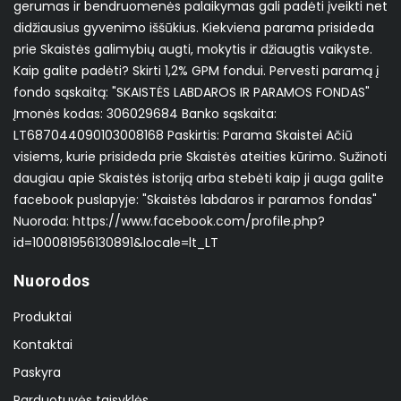
gerumas ir bendruomenės palaikymas gali padėti įveikti net
didžiausius gyvenimo iššūkius. Kiekviena parama prisideda
prie Skaistės galimybių augti, mokytis ir džiaugtis vaikyste.
Kaip galite padėti? Skirti 1,2% GPM fondui. Pervesti paramą į
fondo sąskaitą: "SKAISTĖS LABDAROS IR PARAMOS FONDAS"
Įmonės kodas: 306029684 Banko sąskaita:
LT687044090103008168 Paskirtis: Parama Skaistei Ačiū
visiems, kurie prisideda prie Skaistės ateities kūrimo. Sužinoti
daugiau apie Skaistės istoriją arba stebėti kaip ji auga galite
facebook puslapyje: "Skaistės labdaros ir paramos fondas"
Nuoroda: https://www.facebook.com/profile.php?
id=100081956130891&locale=lt_LT
Nuorodos
Produktai
Kontaktai
Paskyra
Parduotuvės taisyklės