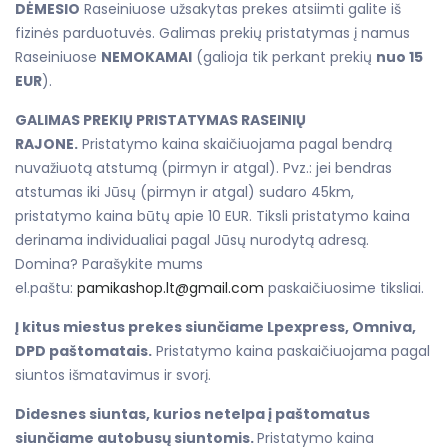
DĖMESIO
Raseiniuose užsakytas prekes atsiimti galite iš
fizinės parduotuvės. Galimas prekių pristatymas į namus
Raseiniuose
NEMOKAMAI
(galioja tik perkant prekių
nuo 15
EUR
).
GALIMAS PREKIŲ PRISTATYMAS RASEINIŲ
RAJONE.
Pristatymo kaina skaičiuojama pagal bendrą
nuvažiuotą atstumą (pirmyn ir atgal). Pvz.: jei bendras
atstumas iki Jūsų (pirmyn ir atgal) sudaro 45km,
pristatymo kaina būtų apie 10 EUR. Tiksli pristatymo kaina
derinama individualiai pagal Jūsų nurodytą adresą.
Domina? Parašykite mums
el.paštu:
pamikashop.lt@gmail.com
paskaičiuosime tiksliai.
Į kitus miestus prekes siunčiame Lpexpress, Omniva,
DPD paštomatais.
Pristatymo kaina paskaičiuojama pagal
siuntos išmatavimus ir svorį.
Didesnes siuntas, kurios netelpa į paštomatus
siunčiame autobusų siuntomis.
Pristatymo kaina