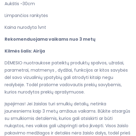
Aukštis ~30cm
Limpančios rankytės
Kaina nurodyta 1vnt
Rekomenduojama vaikams nuo 3 metų
Kilmės šalis: Airija
DĖMESIO nuotraukose pateiktų produktų spalvos, užrašai,
parametrai, matmenys , dydžiai, funkcijos ar kitos savybės
dėl savo vizualinių ypatybių gali atrodyti kitaip negu
realybėje. Todėl prašome vadovautis prekių savybėmis,
kurios nurodytos prekių aprašymuose.
Įspėjimas! Jei žaislas turi smulkių detalių, netinka
jaunesniems kaip 3 metų amžiaus vaikams. Būkite atsargūs
su smulkiomis detalėmis, kurios gali atsiskirti ar būti
nukąstos, nes vaikas gali užspringti arba įkvėpti. Visos žaislo
pakavimo medžiagos ir detalės nėra žaislo dalys, todėl prieš