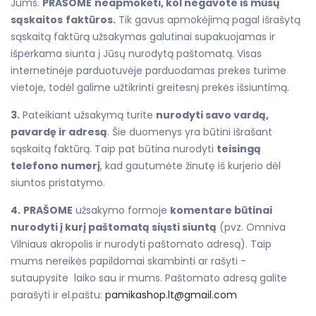
Jums.
PRAŠOME
neapmokėti, kol negavote iš mūsų
sąskaitos
faktūros.
Tik gavus apmokėjimą pagal išrašytą
sąskaitą faktūrą užsakymas galutinai supakuojamas ir
išperkama siunta į Jūsų nurodytą paštomatą. Visas
internetinėje parduotuvėje parduodamas prekes turime
vietoje, todėl galime užtikrinti greitesnį prekės išsiuntimą.
3.
Pateikiant užsakymą turite
nurodyti savo vardą,
pavardę ir adresą
. Šie duomenys yra būtini išrašant
sąskaitą faktūrą. Taip pat būtina nurodyti
teisingą
telefono numerį
, kad gautumėte žinutę iš kurjerio dėl
siuntos pristatymo.
4.
PRAŠOME
užsakymo formoje
komentare būtinai
nurodyti į kurį paštomatą siųsti siuntą
(pvz. Omniva
Vilniaus akropolis ir nurodyti paštomato adresą). Taip
mums nereikės papildomai skambinti ar rašyti -
sutaupysite laiko sau ir mums. Paštomato adresą galite
parašyti ir el.paštu:
pamikashop.lt@gmail.com