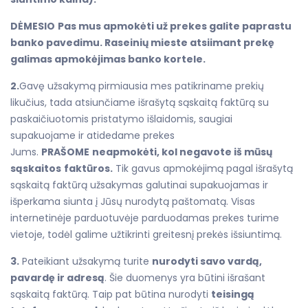
DĖMESIO
Pas mus apmokėti už prekes galite paprastu
banko pavedimu. Raseinių mieste atsiimant prekę
galimas apmokėjimas banko kortele.
2.
Gavę užsakymą pirmiausia mes patikriname prekių
likučius, tada atsiunčiame išrašytą sąskaitą faktūrą su
paskaičiuotomis pristatymo išlaidomis, saugiai
supakuojame ir atidedame prekes
Jums.
PRAŠOME
neapmokėti, kol negavote iš mūsų
sąskaitos
faktūros.
Tik gavus apmokėjimą pagal išrašytą
sąskaitą faktūrą užsakymas galutinai supakuojamas ir
išperkama siunta į Jūsų nurodytą paštomatą. Visas
internetinėje parduotuvėje parduodamas prekes turime
vietoje, todėl galime užtikrinti greitesnį prekės išsiuntimą.
3.
Pateikiant užsakymą turite
nurodyti savo vardą,
pavardę ir adresą
. Šie duomenys yra būtini išrašant
sąskaitą faktūrą. Taip pat būtina nurodyti
teisingą