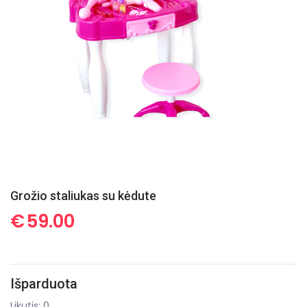
Grožio staliukas su kėdute
€
59.00
Išparduota
Likutis: 0