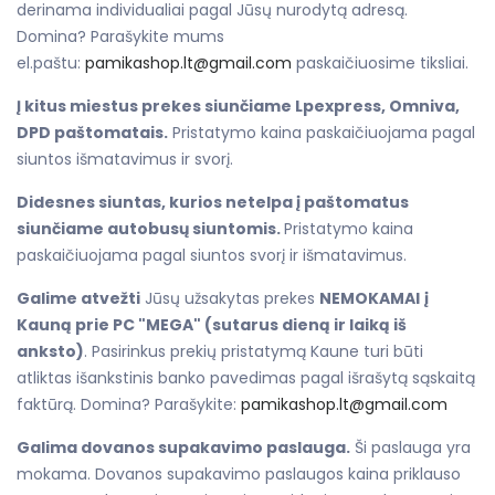
derinama individualiai pagal Jūsų nurodytą adresą.
Domina? Parašykite mums
el.paštu:
pamikashop.lt@gmail.com
paskaičiuosime tiksliai.
Į kitus miestus prekes siunčiame Lpexpress, Omniva,
DPD paštomatais.
Pristatymo kaina paskaičiuojama pagal
siuntos išmatavimus ir svorį.
Didesnes siuntas, kurios netelpa į paštomatus
siunčiame autobusų siuntomis.
Pristatymo kaina
paskaičiuojama pagal siuntos svorį ir išmatavimus.
Galime atvežti
Jūsų užsakytas prekes
NEMOKAMAI
į
Kauną prie PC "MEGA" (sutarus dieną ir laiką iš
anksto)
. Pasirinkus prekių pristatymą Kaune turi būti
atliktas išankstinis banko pavedimas pagal išrašytą sąskaitą
faktūrą. Domina? Parašykite:
pamikashop.lt@gmail.com
Galima dovanos supakavimo paslauga.
Ši paslauga yra
mokama. Dovanos supakavimo paslaugos kaina priklauso