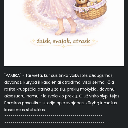
"PAMIKA" - tai vieta, kur susitinka vaikystės džiaugsmas,
dovanos, kūryba ir kasdieniai atradimai visai šeimai. Čia
rasite kruopščiai atrinktų žaislų, prekių mokyklai, dovanų,
aksesuarų, namų ir laisvalaikio prekių. O už visko slypi fėjos
Pamikos pasaulis - istorija apie svajones, kūrybą ir mažus
kasdienius stebuklus.
*************************************************
**************************************************