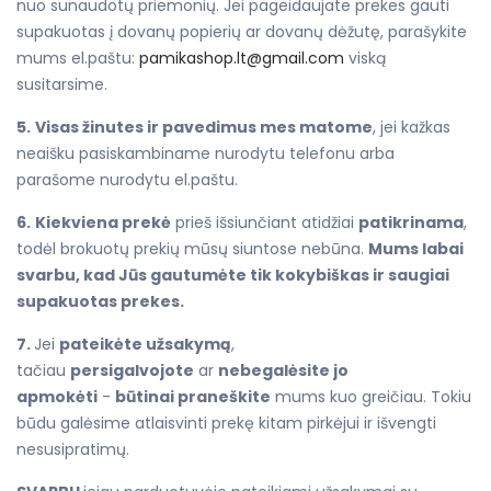
nuo sunaudotų priemonių. Jei pageidaujate prekes gauti
supakuotas į dovanų popierių ar dovanų dėžutę, parašykite
mums el.paštu:
pamikashop.lt@gmail.com
viską
susitarsime.
5.
Visas žinutes ir pavedimus mes matome
, jei kažkas
neaišku pasiskambiname nurodytu telefonu arba
parašome nurodytu el.paštu.
6.
Kiekviena prekė
prieš išsiunčiant atidžiai
patikrinama
,
todėl brokuotų prekių mūsų siuntose nebūna.
Mums labai
svarbu, kad Jūs gautumėte tik kokybiškas ir saugiai
supakuotas prekes.
7.
Jei
pateikėte užsakymą
,
tačiau
persigalvojote
ar
nebegalėsite jo
apmokėti
-
būtinai praneškite
mums kuo greičiau. Tokiu
būdu galėsime atlaisvinti prekę kitam pirkėjui ir išvengti
nesusipratimų.