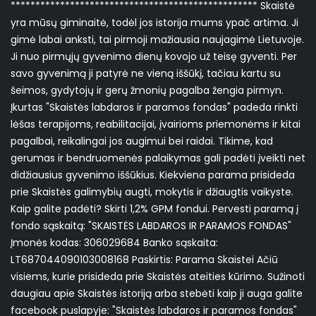
************************************************** Skaistė
yra mūsų giminaitė, todėl jos istorija mums ypač artima. Ji
gimė labai anksti, tai pirmoji mažiausia naujagimė Lietuvoje.
Ji nuo pirmųjų gyvenimo dienų kovojo už teisę gyventi. Per
savo gyvenimą ji patyrė ne vieną iššūkį, tačiau kartu su
šeimos, gydytojų ir gerų žmonių pagalba žengia pirmyn.
Įkurtas "Skaistės labdaros ir paramos fondas" padeda rinkti
lėšas terapijoms, reabilitacijai, įvairioms priemonėms ir kitai
pagalbai, reikalingai jos augimui bei raidai. Tikime, kad
gerumas ir bendruomenės palaikymas gali padėti įveikti net
didžiausius gyvenimo iššūkius. Kiekviena parama prisideda
prie Skaistės galimybių augti, mokytis ir džiaugtis vaikyste.
Kaip galite padėti? Skirti 1,2% GPM fondui. Pervesti paramą į
fondo sąskaitą: "SKAISTĖS LABDAROS IR PARAMOS FONDAS"
Įmonės kodas: 306029684 Banko sąskaita:
LT687044090103008168 Paskirtis: Parama Skaistei Ačiū
visiems, kurie prisideda prie Skaistės ateities kūrimo. Sužinoti
daugiau apie Skaistės istoriją arba stebėti kaip ji auga galite
facebook puslapyje: "Skaistės labdaros ir paramos fondas"