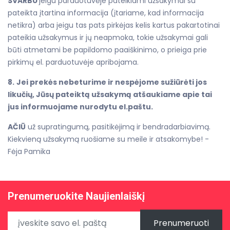
SVARBU
jeigu parduotuvėje pateikiami užsakymai su
pateikta įtartina informacija (įtariame, kad informacija
netikra) arba jeigu tas pats pirkėjas kelis kartus pakartotinai
pateikia užsakymus ir jų neapmoka, tokie užsakymai gali
būti atmetami be papildomo paaiškinimo, o prieiga prie
pirkimų el. parduotuvėje apribojama.
8.
Jei prekės nebeturime ir nespėjome sužiūrėti jos
likučių, Jūsų pateiktą užsakymą atšaukiame apie tai
jus informuojame nurodytu el.paštu.
AČIŪ
už supratingumą, pasitikėjimą ir bendradarbiavimą.
Kiekvieną užsakymą ruošiame su meile ir atsakomybe! -
Fėja Pamika
Prenumeruokite Naujienlaiškį
Prenumeruoti