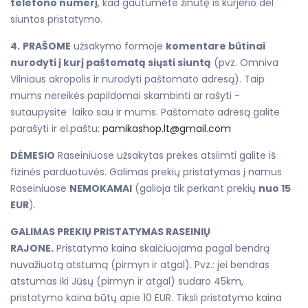
telefono numerį
, kad gautumėte žinutę iš kurjerio dėl
siuntos pristatymo.
4.
PRAŠOME
užsakymo formoje
komentare būtinai
nurodyti į kurį paštomatą siųsti siuntą
(pvz. Omniva
Vilniaus akropolis ir nurodyti paštomato adresą). Taip
mums nereikės papildomai skambinti ar rašyti -
sutaupysite laiko sau ir mums. Paštomato adresą galite
parašyti ir el.paštu:
pamikashop.lt@gmail.com
DĖMESIO
Raseiniuose užsakytas prekes atsiimti galite iš
fizinės parduotuvės. Galimas prekių pristatymas į namus
Raseiniuose
NEMOKAMAI
(galioja tik perkant prekių
nuo 15
EUR
).
GALIMAS PREKIŲ PRISTATYMAS RASEINIŲ
RAJONE.
Pristatymo kaina skaičiuojama pagal bendrą
nuvažiuotą atstumą (pirmyn ir atgal). Pvz.: jei bendras
atstumas iki Jūsų (pirmyn ir atgal) sudaro 45km,
pristatymo kaina būtų apie 10 EUR. Tiksli pristatymo kaina