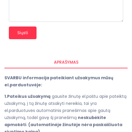
Siųsti
APRAŠYMAS
SVARBU
informacija pateikiant užsakymus mūsų
el.parduotuvėje:
1.Pateikus užsakymą
gausite žinutę el.paštu apie pateiktą
užsakymą. Į tą žinutę atsakyti nereikia, tai yra
el.parduotuvės automatinis pranešimas apie gautą
užsakymą, todėl gavę šį pranešimą
neskubėkite
apmokėti
.
(automatinėje žinutėje nėra paskaičiuota
siuntimo kaina).