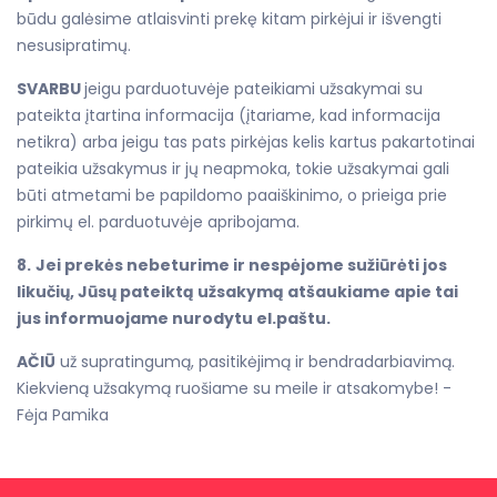
būdu galėsime atlaisvinti prekę kitam pirkėjui ir išvengti
nesusipratimų.
SVARBU
jeigu parduotuvėje pateikiami užsakymai su
pateikta įtartina informacija (įtariame, kad informacija
netikra) arba jeigu tas pats pirkėjas kelis kartus pakartotinai
pateikia užsakymus ir jų neapmoka, tokie užsakymai gali
būti atmetami be papildomo paaiškinimo, o prieiga prie
pirkimų el. parduotuvėje apribojama.
8.
Jei prekės nebeturime ir nespėjome sužiūrėti jos
likučių, Jūsų pateiktą užsakymą atšaukiame apie tai
jus informuojame nurodytu el.paštu.
AČIŪ
už supratingumą, pasitikėjimą ir bendradarbiavimą.
Kiekvieną užsakymą ruošiame su meile ir atsakomybe! -
Fėja Pamika