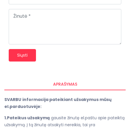
Siųsti
APRAŠYMAS
SVARBU
informacija pateikiant užsakymus mūsų
el.parduotuvėje:
1.Pateikus užsakymą
gausite žinutę el.paštu apie pateiktą
užsakymą. Į tą žinutę atsakyti nereikia, tai yra