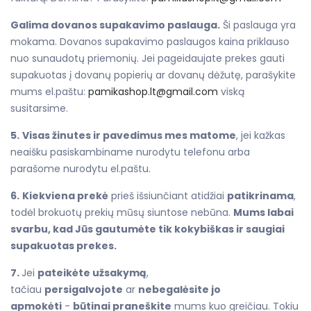
Galima dovanos supakavimo paslauga.
Ši paslauga yra
mokama. Dovanos supakavimo paslaugos kaina priklauso
nuo sunaudotų priemonių. Jei pageidaujate prekes gauti
supakuotas į dovanų popierių ar dovanų dėžutę, parašykite
mums el.paštu:
pamikashop.lt@gmail.com
viską
susitarsime.
5.
Visas žinutes ir pavedimus mes matome
, jei kažkas
neaišku pasiskambiname nurodytu telefonu arba
parašome nurodytu el.paštu.
6.
Kiekviena prekė
prieš išsiunčiant atidžiai
patikrinama
,
todėl brokuotų prekių mūsų siuntose nebūna.
Mums labai
svarbu, kad Jūs gautumėte tik kokybiškas ir saugiai
supakuotas prekes.
7.
Jei
pateikėte užsakymą
,
tačiau
persigalvojote
ar
nebegalėsite jo
apmokėti
-
būtinai praneškite
mums kuo greičiau. Tokiu