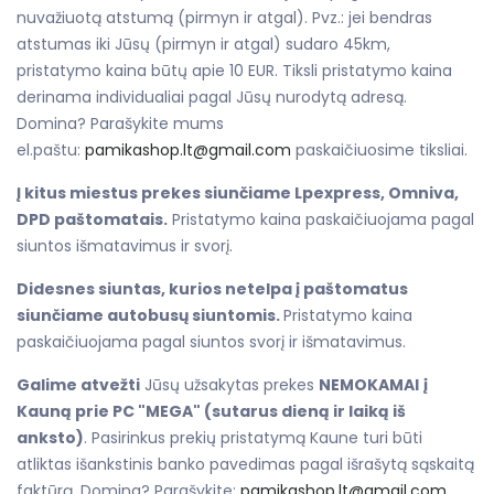
nuvažiuotą atstumą (pirmyn ir atgal). Pvz.: jei bendras
atstumas iki Jūsų (pirmyn ir atgal) sudaro 45km,
pristatymo kaina būtų apie 10 EUR. Tiksli pristatymo kaina
derinama individualiai pagal Jūsų nurodytą adresą.
Domina? Parašykite mums
el.paštu:
pamikashop.lt@gmail.com
paskaičiuosime tiksliai.
Į kitus miestus prekes siunčiame Lpexpress, Omniva,
DPD paštomatais.
Pristatymo kaina paskaičiuojama pagal
siuntos išmatavimus ir svorį.
Didesnes siuntas, kurios netelpa į paštomatus
siunčiame autobusų siuntomis.
Pristatymo kaina
paskaičiuojama pagal siuntos svorį ir išmatavimus.
Galime atvežti
Jūsų užsakytas prekes
NEMOKAMAI
į
Kauną prie PC "MEGA" (sutarus dieną ir laiką iš
anksto)
. Pasirinkus prekių pristatymą Kaune turi būti
atliktas išankstinis banko pavedimas pagal išrašytą sąskaitą
faktūrą. Domina? Parašykite:
pamikashop.lt@gmail.com