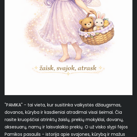
"PAMIKA" - tai vieta, kur susitinka vaikystės džiaugsmas,
dovanos, kūryba ir kasdieniai atradimai visai šeimai. Čia
rasite kruopščiai atrinktų žaislų, prekių mokyklai, dovanų,
aksesuarų, namų ir laisvalaikio prekių. O už visko slypi fėjos
Pamikos pasaulis - istorija apie svajones, kūrybą ir mažus