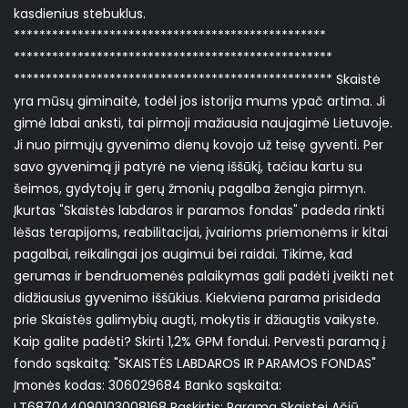
kasdienius stebuklus.
*************************************************
**************************************************
************************************************** Skaistė
yra mūsų giminaitė, todėl jos istorija mums ypač artima. Ji
gimė labai anksti, tai pirmoji mažiausia naujagimė Lietuvoje.
Ji nuo pirmųjų gyvenimo dienų kovojo už teisę gyventi. Per
savo gyvenimą ji patyrė ne vieną iššūkį, tačiau kartu su
šeimos, gydytojų ir gerų žmonių pagalba žengia pirmyn.
Įkurtas "Skaistės labdaros ir paramos fondas" padeda rinkti
lėšas terapijoms, reabilitacijai, įvairioms priemonėms ir kitai
pagalbai, reikalingai jos augimui bei raidai. Tikime, kad
gerumas ir bendruomenės palaikymas gali padėti įveikti net
didžiausius gyvenimo iššūkius. Kiekviena parama prisideda
prie Skaistės galimybių augti, mokytis ir džiaugtis vaikyste.
Kaip galite padėti? Skirti 1,2% GPM fondui. Pervesti paramą į
fondo sąskaitą: "SKAISTĖS LABDAROS IR PARAMOS FONDAS"
Įmonės kodas: 306029684 Banko sąskaita:
LT687044090103008168 Paskirtis: Parama Skaistei Ačiū