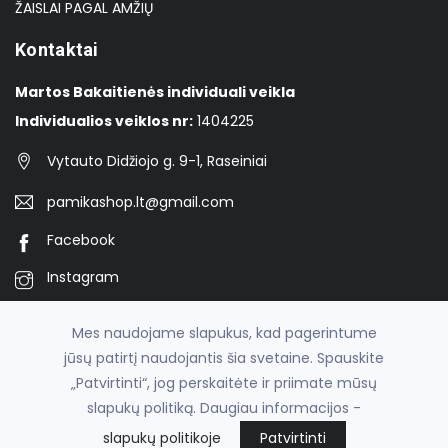
ŽAISLAI PAGAL AMŽIŲ
Kontaktai
Martos Bakaitienės individuali veikla
Individualios veiklos nr:
1404225
Vytauto Didžiojo g. 9-1, Raseiniai
pamikashop.lt@gmail.com
Facebook
Instagram
TikTok
Mes naudojame slapukus, kad pagerintume
jūsų patirtį naudojantis šia svetaine. Spauskite
„Patvirtinti“, jog perskaitėte ir priimate mūsų
© 2026
Pamika
slapukų politiką. Daugiau informacijos -
el. parduotuvių nuoma
fronto.lt
slapukų politikoje
Patvirtinti