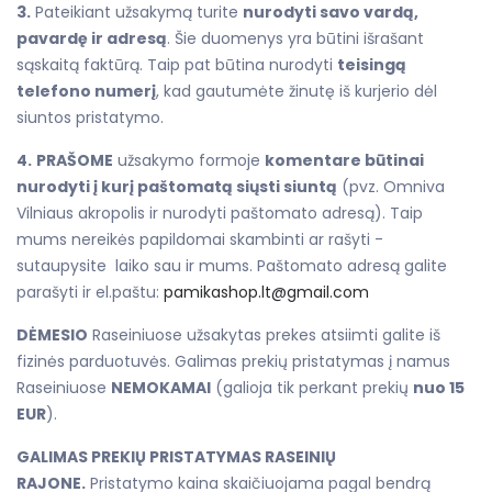
3.
Pateikiant užsakymą turite
nurodyti savo vardą,
pavardę ir adresą
. Šie duomenys yra būtini išrašant
sąskaitą faktūrą. Taip pat būtina nurodyti
teisingą
telefono numerį
, kad gautumėte žinutę iš kurjerio dėl
siuntos pristatymo.
4.
PRAŠOME
užsakymo formoje
komentare būtinai
nurodyti į kurį paštomatą siųsti siuntą
(pvz. Omniva
Vilniaus akropolis ir nurodyti paštomato adresą). Taip
mums nereikės papildomai skambinti ar rašyti -
sutaupysite laiko sau ir mums. Paštomato adresą galite
parašyti ir el.paštu:
pamikashop.lt@gmail.com
DĖMESIO
Raseiniuose užsakytas prekes atsiimti galite iš
fizinės parduotuvės. Galimas prekių pristatymas į namus
Raseiniuose
NEMOKAMAI
(galioja tik perkant prekių
nuo 15
EUR
).
GALIMAS PREKIŲ PRISTATYMAS RASEINIŲ
RAJONE.
Pristatymo kaina skaičiuojama pagal bendrą