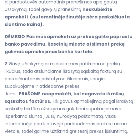
el.parduotuvės automatinis pranešimas apie gautą
užsakymą, todėl gavę šį pranešimą
neskubėkite
apmokėti
.
(automatinėje žinutėje nėra paskaičiuota
siuntimo kaina).
DĖMESIO
Pas mus apmokėti už prekes galite paprastu
banko pavedimu. Raseinių mieste atsiimant prekę
galimas apmokėjimas banko kortele.
2.
Gavę užsakymą pirmiausia mes patikriname prekių
likučius, tada atsiunčiame išrašytą sąskaitą faktūrą su
paskaičiuotomis pristatymo išlaidomis, saugiai
supakuojame ir atidedame prekes
Jums.
PRAŠOME
neapmokėti, kol negavote iš mūsų
sąskaitos
faktūros.
Tik gavus apmokėjimą pagal išrašytą
sąskaitą faktūrą užsakymas galutinai supakuojamas ir
išperkama siunta į Jūsų nurodytą paštomatą. Visas
internetinėje parduotuvėje parduodamas prekes turime
vietoje, todėl galime užtikrinti greitesnį prekės išsiuntimą.