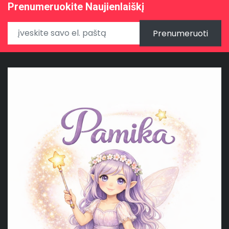
Prenumeruokite Naujienlaiškį
Prenumeruoti