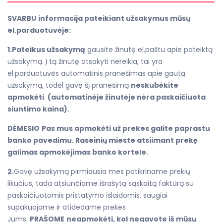
SVARBU
informacija pateikiant užsakymus mūsų
el.parduotuvėje:
1.Pateikus užsakymą
gausite žinutę el.paštu apie pateiktą
užsakymą. Į tą žinutę atsakyti nereikia, tai yra
el.parduotuvės automatinis pranešimas apie gautą
užsakymą, todėl gavę šį pranešimą
neskubėkite
apmokėti
.
(automatinėje žinutėje nėra paskaičiuota
siuntimo kaina).
DĖMESIO
Pas mus apmokėti už prekes galite paprastu
banko pavedimu. Raseinių mieste atsiimant prekę
galimas apmokėjimas banko kortele.
2.
Gavę užsakymą pirmiausia mes patikriname prekių
likučius, tada atsiunčiame išrašytą sąskaitą faktūrą su
paskaičiuotomis pristatymo išlaidomis, saugiai
supakuojame ir atidedame prekes
Jums.
PRAŠOME
neapmokėti, kol negavote iš mūsų