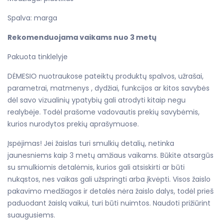
Spalva: marga
Rekomenduojama vaikams nuo 3 metų
Pakuota tinklelyje
DĖMESIO nuotraukose pateiktų produktų spalvos, užrašai,
parametrai, matmenys , dydžiai, funkcijos ar kitos savybės
dėl savo vizualinių ypatybių gali atrodyti kitaip negu
realybėje. Todėl prašome vadovautis prekių savybėmis,
kurios nurodytos prekių aprašymuose.
Įspėjimas! Jei žaislas turi smulkių detalių, netinka
jaunesniems kaip 3 metų amžiaus vaikams. Būkite atsargūs
su smulkiomis detalėmis, kurios gali atsiskirti ar būti
nukąstos, nes vaikas gali užspringti arba įkvėpti. Visos žaislo
pakavimo medžiagos ir detalės nėra žaislo dalys, todėl prieš
paduodant žaislą vaikui, turi būti nuimtos. Naudoti prižiūrint
suaugusiems.