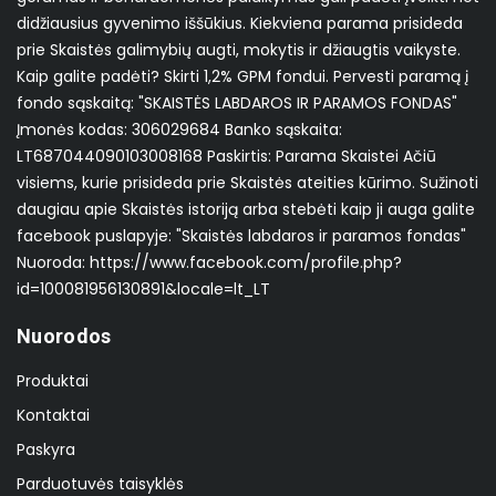
didžiausius gyvenimo iššūkius. Kiekviena parama prisideda
prie Skaistės galimybių augti, mokytis ir džiaugtis vaikyste.
Kaip galite padėti? Skirti 1,2% GPM fondui. Pervesti paramą į
fondo sąskaitą: "SKAISTĖS LABDAROS IR PARAMOS FONDAS"
Įmonės kodas: 306029684 Banko sąskaita:
LT687044090103008168 Paskirtis: Parama Skaistei Ačiū
visiems, kurie prisideda prie Skaistės ateities kūrimo. Sužinoti
daugiau apie Skaistės istoriją arba stebėti kaip ji auga galite
facebook puslapyje: "Skaistės labdaros ir paramos fondas"
Nuoroda: https://www.facebook.com/profile.php?
id=100081956130891&locale=lt_LT
Nuorodos
Produktai
Kontaktai
Paskyra
Parduotuvės taisyklės