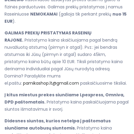
fizinės parduotuvės. Galimas prekių pristatymas į namus
Raseiniuose
NEMOKAMAI
(galioja tik perkant prekių
nuo 15
EUR
).
GALIMAS PREKIŲ PRISTATYMAS RASEINIŲ
RAJONE.
Pristatymo kaina skaičiuojama pagal bendrą
nuvažiuotą atstumą (pirmyn ir atgal). Pvz.: jei bendras
atstumas iki Jūsų (pirmyn ir atgal) sudaro 45km,
pristatymo kaina būtų apie 10 EUR. Tiksli pristatymo kaina
derinama individualiai pagal Jūsų nurodytą adresą.
Domina? Parašykite mums
el.paštu:
pamikashop.lt@gmail.com
paskaičiuosime tiksliai.
Į kitus miestus prekes siunčiame Lpexpress, Omniva,
DPD paštomatais.
Pristatymo kaina paskaičiuojama pagal
siuntos išmatavimus ir svorį.
Didesnes siuntas, kurios netelpa į paštomatus
siunčiame autobusų siuntomis.
Pristatymo kaina