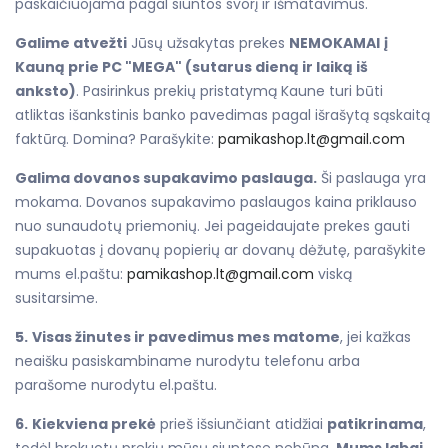
paskaičiuojama pagal siuntos svorį ir išmatavimus.
Galime atvežti
Jūsų užsakytas prekes
NEMOKAMAI
į
Kauną prie PC "MEGA" (sutarus dieną ir laiką iš
anksto)
. Pasirinkus prekių pristatymą Kaune turi būti
atliktas išankstinis banko pavedimas pagal išrašytą sąskaitą
faktūrą. Domina? Parašykite:
pamikashop.lt@gmail.com
Galima dovanos supakavimo paslauga.
Ši paslauga yra
mokama. Dovanos supakavimo paslaugos kaina priklauso
nuo sunaudotų priemonių. Jei pageidaujate prekes gauti
supakuotas į dovanų popierių ar dovanų dėžutę, parašykite
mums el.paštu:
pamikashop.lt@gmail.com
viską
susitarsime.
5.
Visas žinutes ir pavedimus mes matome
, jei kažkas
neaišku pasiskambiname nurodytu telefonu arba
parašome nurodytu el.paštu.
6.
Kiekviena prekė
prieš išsiunčiant atidžiai
patikrinama
,
todėl brokuotų prekių mūsų siuntose nebūna.
Mums labai