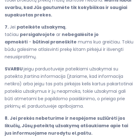
svarbu, kad Jūs gautumėte tik kokybiškas ir saugiai
supakuotas prekes.
7.
Jei
pateikėte užsakymą
,
tačiau
persigalvojote
ar
nebegalėsite jo
apmokėti
-
būtinai praneškite
mums kuo greičiau. Tokiu
būdu galėsime atlaisvinti prekę kitam pirkėjui ir išvengti
nesusipratimų.
SVARBU
jeigu parduotuvėje pateikiami užsakymai su
pateikta įtartina informacija (įtariame, kad informacija
netikra) arba jeigu tas pats pirkėjas kelis kartus pakartotinai
pateikia užsakymus ir jų neapmoka, tokie užsakymai gali
būti atmetami be papildomo paaiškinimo, o prieiga prie
pirkimų el. parduotuvėje apribojama.
8.
Jei prekės nebeturime ir nespėjome sužiūrėti jos
likučių, Jūsų pateiktą užsakymą atšaukiame apie tai
jus informuojame nurodytu el.paštu.