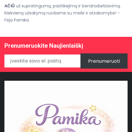
AČIŪ
už supratingumą, pasitikėjimą ir bendradarbiavimą.
Kiekvieną užsakymą ruošiame su meile ir atsakomybe! -
Fėja Pamika
Prenumeruokite Naujienlaiškį
Prenumeruoti