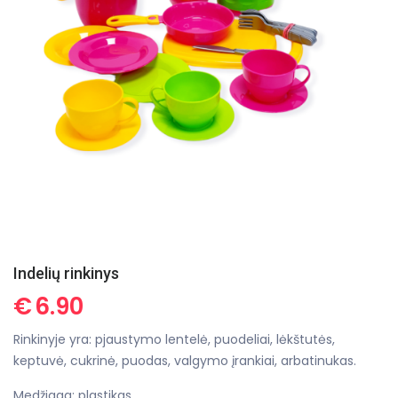
Indelių rinkinys
€
6.90
Rinkinyje yra: pjaustymo lentelė, puodeliai, lėkštutės,
keptuvė, cukrinė, puodas, valgymo įrankiai, arbatinukas.
Medžiaga: plastikas