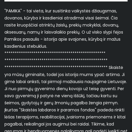
"PAMIKA" - tai vieta, kur susitinka vaikystės džiaugsmas,
dovanos, kūryba ir kasdieniai atradimai visai šeimai. Čia
rasite kruopščiai atrinktų žaislų, prekių mokyklai, dovanų,
aksesuarų, namų ir laisvalaikio prekių. O už visko slypi fėjos
Pamikos pasaulis - istorija apie svajones, kūrybą ir mažus
kasdienius stebuklus.
*************************************************
**************************************************
************************************************** Skaistė
yra mūsų giminaitė, todėl jos istorija mums ypač artima. Ji
gimė labai anksti, tai pirmoji mažiausia naujagimė Lietuvoje.
Ji nuo pirmųjų gyvenimo dienų kovojo už teisę gyventi. Per
savo gyvenimą ji patyrė ne vieną iššūkį, tačiau kartu su
šeimos, gydytojų ir gerų žmonių pagalba žengia pirmyn.
Įkurtas "Skaistės labdaros ir paramos fondas" padeda rinkti
lėšas terapijoms, reabilitacijai, įvairioms priemonėms ir kitai
pagalbai, reikalingai jos augimui bei raidai. Tikime, kad
gerumas ir bendruomenės palaikymas gali padėti įveikti net