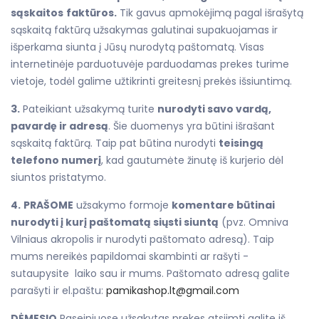
sąskaitos
faktūros.
Tik gavus apmokėjimą pagal išrašytą
sąskaitą faktūrą užsakymas galutinai supakuojamas ir
išperkama siunta į Jūsų nurodytą paštomatą. Visas
internetinėje parduotuvėje parduodamas prekes turime
vietoje, todėl galime užtikrinti greitesnį prekės išsiuntimą.
3.
Pateikiant užsakymą turite
nurodyti savo vardą,
pavardę ir adresą
. Šie duomenys yra būtini išrašant
sąskaitą faktūrą. Taip pat būtina nurodyti
teisingą
telefono numerį
, kad gautumėte žinutę iš kurjerio dėl
siuntos pristatymo.
4.
PRAŠOME
užsakymo formoje
komentare būtinai
nurodyti į kurį paštomatą siųsti siuntą
(pvz. Omniva
Vilniaus akropolis ir nurodyti paštomato adresą). Taip
mums nereikės papildomai skambinti ar rašyti -
sutaupysite laiko sau ir mums. Paštomato adresą galite
parašyti ir el.paštu:
pamikashop.lt@gmail.com
DĖMESIO
Raseiniuose užsakytas prekes atsiimti galite iš