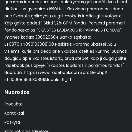
gerumas ir bendruomenės palaikymas gali padėti įveikti net
didžiausius gyvenimo iššūkius. Kiekviena parama prisideda
prie Skaistės galimybių augti, mokytis ir džiaugtis vaikyste.
Kaip galite padėti? Skirti 1,2% GPM fondui. Pervesti paramą į
fondo sąskaitą: "SKAISTĖS LABDAROS IR PARAMOS FONDAS"
Įmonės kodas: 306029684 Banko sąskaita:
LT687044090103008168 Paskirtis: Parama Skaistei Ačiū
visiems, kurie prisideda prie Skaistės ateities kūrimo. Sužinoti
daugiau apie Skaistės istoriją arba stebėti kaip ji auga galite
facebook puslapyje: "Skaistės labdaros ir paramos fondas"
Nuoroda: https://www.facebook.com/profile.php?
id=100081956130891&locale=lt_LT
Nuorodos
Produktai
Kontaktai
Paskyra
Parduotuvės taisyklės