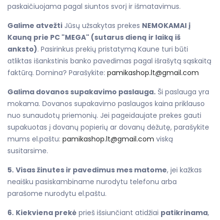
paskaičiuojama pagal siuntos svorį ir išmatavimus.
Galime atvežti
Jūsų užsakytas prekes
NEMOKAMAI
į
Kauną prie PC "MEGA" (sutarus dieną ir laiką iš
anksto)
. Pasirinkus prekių pristatymą Kaune turi būti
atliktas išankstinis banko pavedimas pagal išrašytą sąskaitą
faktūrą. Domina? Parašykite:
pamikashop.lt@gmail.com
Galima dovanos supakavimo paslauga.
Ši paslauga yra
mokama. Dovanos supakavimo paslaugos kaina priklauso
nuo sunaudotų priemonių. Jei pageidaujate prekes gauti
supakuotas į dovanų popierių ar dovanų dėžutę, parašykite
mums el.paštu:
pamikashop.lt@gmail.com
viską
susitarsime.
5.
Visas žinutes ir pavedimus mes matome
, jei kažkas
neaišku pasiskambiname nurodytu telefonu arba
parašome nurodytu el.paštu.
6.
Kiekviena prekė
prieš išsiunčiant atidžiai
patikrinama
,