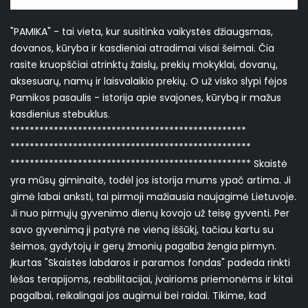
"PAMIKA" - tai vieta, kur susitinka vaikystės džiaugsmas,
dovanos, kūryba ir kasdieniai atradimai visai šeimai. Čia
rasite kruopščiai atrinktų žaislų, prekių mokyklai, dovanų,
aksesuarų, namų ir laisvalaikio prekių. O už visko slypi fėjos
Pamikos pasaulis - istorija apie svajones, kūrybą ir mažus
kasdienius stebuklus.
*************************************************
**************************************************
************************************************** Skaistė
yra mūsų giminaitė, todėl jos istorija mums ypač artima. Ji
gimė labai anksti, tai pirmoji mažiausia naujagimė Lietuvoje.
Ji nuo pirmųjų gyvenimo dienų kovojo už teisę gyventi. Per
savo gyvenimą ji patyrė ne vieną iššūkį, tačiau kartu su
šeimos, gydytojų ir gerų žmonių pagalba žengia pirmyn.
Įkurtas "Skaistės labdaros ir paramos fondas" padeda rinkti
lėšas terapijoms, reabilitacijai, įvairioms priemonėms ir kitai
pagalbai, reikalingai jos augimui bei raidai. Tikime, kad