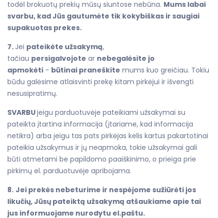
todėl brokuotų prekių mūsų siuntose nebūna.
Mums labai
svarbu, kad Jūs gautumėte tik kokybiškas ir saugiai
supakuotas prekes.
7.
Jei
pateikėte užsakymą
,
tačiau
persigalvojote
ar
nebegalėsite jo
apmokėti
-
būtinai praneškite
mums kuo greičiau. Tokiu
būdu galėsime atlaisvinti prekę kitam pirkėjui ir išvengti
nesusipratimų.
SVARBU
jeigu parduotuvėje pateikiami užsakymai su
pateikta įtartina informacija (įtariame, kad informacija
netikra) arba jeigu tas pats pirkėjas kelis kartus pakartotinai
pateikia užsakymus ir jų neapmoka, tokie užsakymai gali
būti atmetami be papildomo paaiškinimo, o prieiga prie
pirkimų el. parduotuvėje apribojama.
8.
Jei prekės nebeturime ir nespėjome sužiūrėti jos
likučių, Jūsų pateiktą užsakymą atšaukiame apie tai
jus informuojame nurodytu el.paštu.