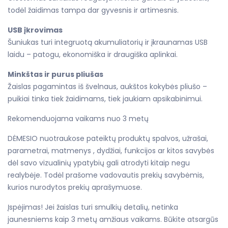
todėl žaidimas tampa dar gyvesnis ir artimesnis.
USB įkrovimas
Šuniukas turi integruotą akumuliatorių ir įkraunamas USB
laidu – patogu, ekonomiška ir draugiška aplinkai.
Minkštas ir purus pliušas
Žaislas pagamintas iš švelnaus, aukštos kokybės pliušo –
puikiai tinka tiek žaidimams, tiek jaukiam apsikabinimui.
Rekomenduojama vaikams nuo 3 metų
DĖMESIO nuotraukose pateiktų produktų spalvos, užrašai,
parametrai, matmenys , dydžiai, funkcijos ar kitos savybės
dėl savo vizualinių ypatybių gali atrodyti kitaip negu
realybėje. Todėl prašome vadovautis prekių savybėmis,
kurios nurodytos prekių aprašymuose.
Įspėjimas! Jei žaislas turi smulkių detalių, netinka
jaunesniems kaip 3 metų amžiaus vaikams. Būkite atsargūs