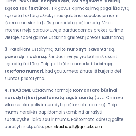
Jums.
PRAŠOME
neapmokėti, kol negavote iš mūsų
sąskaitos
faktūros.
Tik gavus apmokėjimą pagal išrašytą
sąskaitą faktūrą užsakymas galutinai supakuojamas ir
išperkama siunta į Jūsų nurodytą paštomatą. Visas
internetinėje parduotuvėje parduodamas prekes turime
vietoje, todėl galime užtikrinti greitesnį prekės išsiuntimą.
3.
Pateikiant užsakymą turite
nurodyti savo vardą,
pavardę ir adresą
. Šie duomenys yra būtini išrašant
sąskaitą faktūrą. Taip pat būtina nurodyti
teisingą
telefono numerį
, kad gautumėte žinutę iš kurjerio dėl
siuntos pristatymo.
4.
PRAŠOME
užsakymo formoje
komentare būtinai
nurodyti į kurį paštomatą siųsti siuntą
(pvz. Omniva
Vilniaus akropolis ir nurodyti paštomato adresą). Taip
mums nereikės papildomai skambinti ar rašyti -
sutaupysite laiko sau ir mums. Paštomato adresą galite
parašyti ir el.paštu:
pamikashop.lt@gmail.com