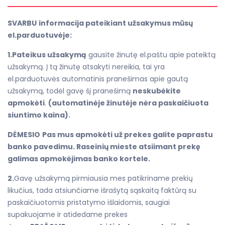
SVARBU
informacija pateikiant užsakymus mūsų
el.parduotuvėje:
1.Pateikus užsakymą
gausite žinutę el.paštu apie pateiktą
užsakymą. Į tą žinutę atsakyti nereikia, tai yra
el.parduotuvės automatinis pranešimas apie gautą
užsakymą, todėl gavę šį pranešimą
neskubėkite
apmokėti
.
(automatinėje žinutėje nėra paskaičiuota
siuntimo kaina).
DĖMESIO
Pas mus apmokėti už prekes galite paprastu
banko pavedimu. Raseinių mieste atsiimant prekę
galimas apmokėjimas banko kortele.
2.
Gavę užsakymą pirmiausia mes patikriname prekių
likučius, tada atsiunčiame išrašytą sąskaitą faktūrą su
paskaičiuotomis pristatymo išlaidomis, saugiai
supakuojame ir atidedame prekes