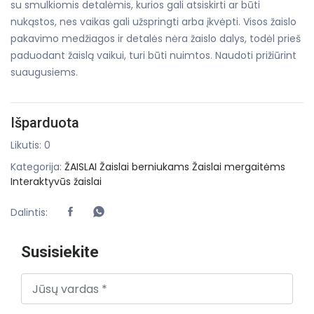
su smulkiomis detalėmis, kurios gali atsiskirti ar būti
nukąstos, nes vaikas gali užspringti arba įkvėpti. Visos žaislo
pakavimo medžiagos ir detalės nėra žaislo dalys, todėl prieš
paduodant žaislą vaikui, turi būti nuimtos. Naudoti prižiūrint
suaugusiems.
Išparduota
Likutis: 0
Kategorija:
ŽAISLAI
Žaislai berniukams
Žaislai mergaitėms
Interaktyvūs žaislai
Dalintis:
Susisiekite