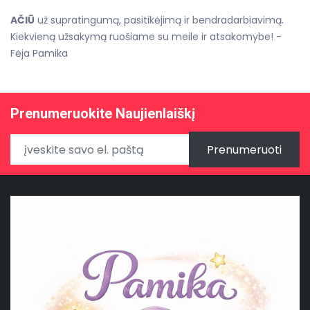
AČIŪ
už supratingumą, pasitikėjimą ir bendradarbiavimą.
Kiekvieną užsakymą ruošiame su meile ir atsakomybe! -
Fėja Pamika
Prenumeruokite Naujienlaiškį
Prenumeruoti