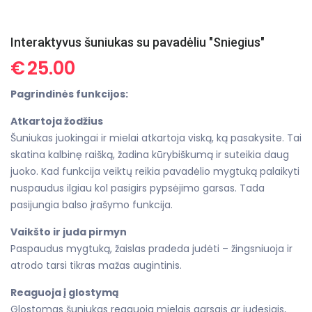
Interaktyvus šuniukas su pavadėliu "Sniegius"
€
25.00
Pagrindinės funkcijos:
Atkartoja žodžius
Šuniukas juokingai ir mielai atkartoja viską, ką pasakysite. Tai
skatina kalbinę raišką, žadina kūrybiškumą ir suteikia daug
juoko. Kad funkcija veiktų reikia pavadėlio mygtuką palaikyti
nuspaudus ilgiau kol pasigirs pypsėjimo garsas. Tada
pasijungia balso įrašymo funkcija.
Vaikšto ir juda pirmyn
Paspaudus mygtuką, žaislas pradeda judėti – žingsniuoja ir
atrodo tarsi tikras mažas augintinis.
Reaguoja į glostymą
Glostomas šuniukas reaguoja mielais garsais ar judesiais,