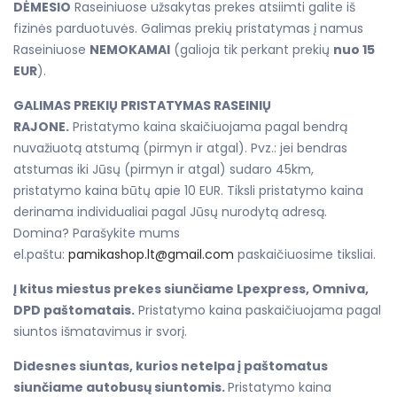
DĖMESIO
Raseiniuose užsakytas prekes atsiimti galite iš
fizinės parduotuvės. Galimas prekių pristatymas į namus
Raseiniuose
NEMOKAMAI
(galioja tik perkant prekių
nuo 15
EUR
).
GALIMAS PREKIŲ PRISTATYMAS RASEINIŲ
RAJONE.
Pristatymo kaina skaičiuojama pagal bendrą
nuvažiuotą atstumą (pirmyn ir atgal). Pvz.: jei bendras
atstumas iki Jūsų (pirmyn ir atgal) sudaro 45km,
pristatymo kaina būtų apie 10 EUR. Tiksli pristatymo kaina
derinama individualiai pagal Jūsų nurodytą adresą.
Domina? Parašykite mums
el.paštu:
pamikashop.lt@gmail.com
paskaičiuosime tiksliai.
Į kitus miestus prekes siunčiame Lpexpress, Omniva,
DPD paštomatais.
Pristatymo kaina paskaičiuojama pagal
siuntos išmatavimus ir svorį.
Didesnes siuntas, kurios netelpa į paštomatus
siunčiame autobusų siuntomis.
Pristatymo kaina