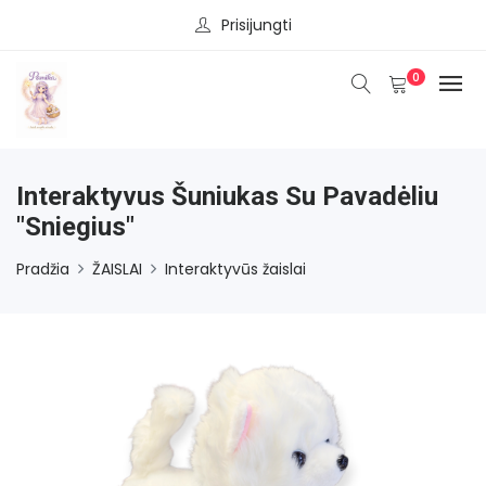
Prisijungti
0
Interaktyvus Šuniukas Su Pavadėliu
"Sniegius"
Pradžia
ŽAISLAI
Interaktyvūs žaislai