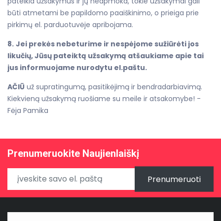
pateikia užsakymus ir jų neapmoka, tokie užsakymai gali
būti atmetami be papildomo paaiškinimo, o prieiga prie
pirkimų el. parduotuvėje apribojama.
8.
Jei prekės nebeturime ir nespėjome sužiūrėti jos
likučių, Jūsų pateiktą užsakymą atšaukiame apie tai
jus informuojame nurodytu el.paštu.
AČIŪ
už supratingumą, pasitikėjimą ir bendradarbiavimą.
Kiekvieną užsakymą ruošiame su meile ir atsakomybe! -
Fėja Pamika
Prenumeruokite Naujienlaiškį
Prenumeruoti