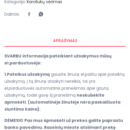
Kategorija:
Karoliukų vėrimas
Dalintis:
APRAŠYMAS
SVARBU
informacija pateikiant užsakymus mūsų
el.parduotuvėje:
1.Pateikus užsakymą
gausite žinutę el.paštu apie pateiktą
užsakymą. Į tą žinutę atsakyti nereikia, tai yra
el.parduotuvės automatinis pranešimas apie gautą
užsakymą, todėl gavę šį pranešimą
neskubėkite
apmokėti
.
(automatinėje žinutėje nėra paskaičiuota
siuntimo kaina).
DĖMESIO
Pas mus apmokėti už prekes galite paprastu
banko pavedimu. Raseinių mieste atsiimant prekę