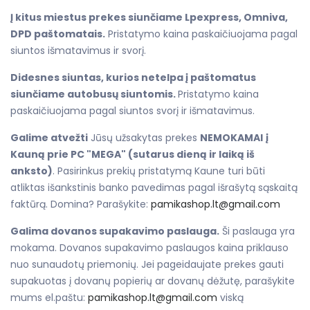
Į kitus miestus prekes siunčiame Lpexpress, Omniva,
DPD paštomatais.
Pristatymo kaina paskaičiuojama pagal
siuntos išmatavimus ir svorį.
Didesnes siuntas, kurios netelpa į paštomatus
siunčiame autobusų siuntomis.
Pristatymo kaina
paskaičiuojama pagal siuntos svorį ir išmatavimus.
Galime atvežti
Jūsų užsakytas prekes
NEMOKAMAI
į
Kauną prie PC "MEGA" (sutarus dieną ir laiką iš
anksto)
. Pasirinkus prekių pristatymą Kaune turi būti
atliktas išankstinis banko pavedimas pagal išrašytą sąskaitą
faktūrą. Domina? Parašykite:
pamikashop.lt@gmail.com
Galima dovanos supakavimo paslauga.
Ši paslauga yra
mokama. Dovanos supakavimo paslaugos kaina priklauso
nuo sunaudotų priemonių. Jei pageidaujate prekes gauti
supakuotas į dovanų popierių ar dovanų dėžutę, parašykite
mums el.paštu:
pamikashop.lt@gmail.com
viską