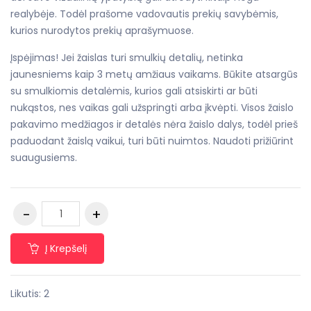
realybėje. Todėl prašome vadovautis prekių savybėmis,
kurios nurodytos prekių aprašymuose.
Įspėjimas! Jei žaislas turi smulkių detalių, netinka
jaunesniems kaip 3 metų amžiaus vaikams. Būkite atsargūs
su smulkiomis detalėmis, kurios gali atsiskirti ar būti
nukąstos, nes vaikas gali užspringti arba įkvėpti. Visos žaislo
pakavimo medžiagos ir detalės nėra žaislo dalys, todėl prieš
paduodant žaislą vaikui, turi būti nuimtos. Naudoti prižiūrint
suaugusiems.
Į Krepšelį
Likutis: 2