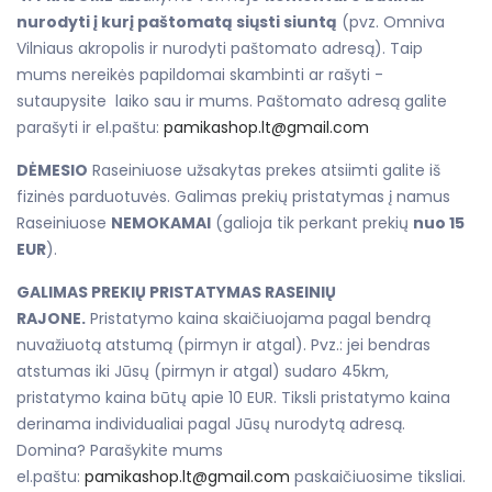
nurodyti į kurį paštomatą siųsti siuntą
(pvz. Omniva
Vilniaus akropolis ir nurodyti paštomato adresą). Taip
mums nereikės papildomai skambinti ar rašyti -
sutaupysite laiko sau ir mums. Paštomato adresą galite
parašyti ir el.paštu:
pamikashop.lt@gmail.com
DĖMESIO
Raseiniuose užsakytas prekes atsiimti galite iš
fizinės parduotuvės. Galimas prekių pristatymas į namus
Raseiniuose
NEMOKAMAI
(galioja tik perkant prekių
nuo 15
EUR
).
GALIMAS PREKIŲ PRISTATYMAS RASEINIŲ
RAJONE.
Pristatymo kaina skaičiuojama pagal bendrą
nuvažiuotą atstumą (pirmyn ir atgal). Pvz.: jei bendras
atstumas iki Jūsų (pirmyn ir atgal) sudaro 45km,
pristatymo kaina būtų apie 10 EUR. Tiksli pristatymo kaina
derinama individualiai pagal Jūsų nurodytą adresą.
Domina? Parašykite mums
el.paštu:
pamikashop.lt@gmail.com
paskaičiuosime tiksliai.