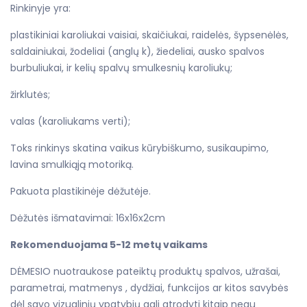
Rinkinyje yra:
plastikiniai karoliukai vaisiai, skaičiukai, raidelės, šypsenėlės,
saldainiukai, žodeliai (anglų k), žiedeliai, ausko spalvos
burbuliukai, ir kelių spalvų smulkesnių karoliukų;
žirklutės;
valas (karoliukams verti);
Toks rinkinys skatina vaikus kūrybiškumo, susikaupimo,
lavina smulkiąją motoriką.
Pakuota plastikinėje dėžutėje.
Dėžutės išmatavimai: 16x16x2cm
Rekomenduojama 5-12 metų vaikams
DĖMESIO nuotraukose pateiktų produktų spalvos, užrašai,
parametrai, matmenys , dydžiai, funkcijos ar kitos savybės
dėl savo vizualinių ypatybių gali atrodyti kitaip negu