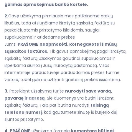
galimas apmokėjimas banko kortele.
2.
Gavę užsakymą pirmiausia mes patikriname prekių
likučius, tada atsiunčiame išrašytą sąskaitą faktūrą su
paskaičiuotomis pristatymo išlaidomis, saugiai
supakuojame ir atidedame prekes
Jums.
PRAŠOME
neapmokėti, kol negavote iš mūsų
sąskaitos
faktūros.
Tik gavus apmokėjimą pagal išrašytą
sąskaitą faktūrą užsakymas galutinai supakuojamas ir
išperkama siunta į Jūsų nurodytą paštomatą. Visas
internetinėje parduotuvėje parduodamas prekes turime
vietoje, todėl galime užtikrinti greitesnį prekės išsiuntimą.
3.
Pateikiant užsakymą turite
nurodyti savo vardą,
pavardę ir adresą
. Šie duomenys yra būtini išrašant
sąskaitą faktūrą. Taip pat būtina nurodyti
teisingą
telefono numerį
, kad gautumėte žinutę iš kurjerio dėl
siuntos pristatymo.
4.
PRAŠOME
užsakymo formoje
komentare būtinai