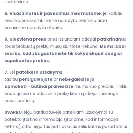
susitarsime.
5.
Visas žinutes ir pavedimus mes matome
, jei kažkas
neaišku pasiskambiname nurodytu telefonu arba
parašome nurodytu el.paštu.
6.
Kiekviena prekė
prieš išsiunčiant atidžiai
patikrinama
,
todėl brokuotų prekių mūsų siuntose nebūna.
Mums labai
svarbu, kad Jūs gautumėte tik kokybiškas ir saugiai
supakuotas prekes.
7.
Jei
pateikėte užsakymą
,
tačiau
persigalvojote
ar
nebegalėsite jo
apmokėti
-
būtinai praneškite
mums kuo greičiau. Tokiu
būdu galėsime atlaisvinti prekę kitam pirkėjui ir išvengti
nesusipratimų.
SVARBU
jeigu parduotuvėje pateikiami užsakymai su
pateikta įtartina informacija (įtariame, kad informacija
netikra) arba jeigu tas pats pirkėjas kelis kartus pakartotinai