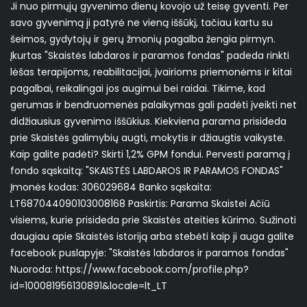
Ji nuo pirmųjų gyvenimo dienų kovojo už teisę gyventi. Per
savo gyvenimą ji patyrė ne vieną iššūkį, tačiau kartu su
šeimos, gydytojų ir gerų žmonių pagalba žengia pirmyn.
Įkurtas "Skaistės labdaros ir paramos fondas" padeda rinkti
lėšas terapijoms, reabilitacijai, įvairioms priemonėms ir kitai
pagalbai, reikalingai jos augimui bei raidai. Tikime, kad
gerumas ir bendruomenės palaikymas gali padėti įveikti net
didžiausius gyvenimo iššūkius. Kiekviena parama prisideda
prie Skaistės galimybių augti, mokytis ir džiaugtis vaikyste.
Kaip galite padėti? Skirti 1,2% GPM fondui. Pervesti paramą į
fondo sąskaitą: "SKAISTĖS LABDAROS IR PARAMOS FONDAS"
Įmonės kodas: 306029684 Banko sąskaita:
LT687044090103008168 Paskirtis: Parama Skaistei Ačiū
visiems, kurie prisideda prie Skaistės ateities kūrimo. Sužinoti
daugiau apie Skaistės istoriją arba stebėti kaip ji auga galite
facebook puslapyje: "Skaistės labdaros ir paramos fondas"
Nuoroda: https://www.facebook.com/profile.php?
id=100081956130891&locale=lt_LT