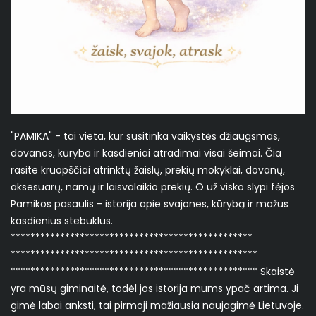
"PAMIKA" - tai vieta, kur susitinka vaikystės džiaugsmas,
dovanos, kūryba ir kasdieniai atradimai visai šeimai. Čia
rasite kruopščiai atrinktų žaislų, prekių mokyklai, dovanų,
aksesuarų, namų ir laisvalaikio prekių. O už visko slypi fėjos
Pamikos pasaulis - istorija apie svajones, kūrybą ir mažus
kasdienius stebuklus.
*************************************************
**************************************************
************************************************** Skaistė
yra mūsų giminaitė, todėl jos istorija mums ypač artima. Ji
gimė labai anksti, tai pirmoji mažiausia naujagimė Lietuvoje.