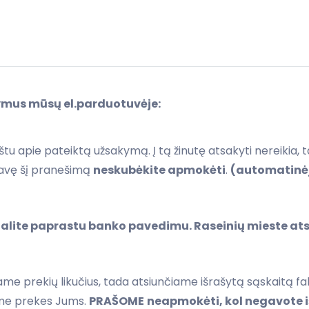
ymus mūsų el.parduotuvėje:
štu apie pateiktą užsakymą. Į tą žinutę atsakyti nereikia, 
avę šį pranešimą
neskubėkite apmokėti
.
(automatinėj
galite paprastu banko pavedimu. Raseinių mieste a
e prekių likučius, tada atsiunčiame išrašytą sąskaitą f
ame prekes Jums.
PRAŠOME
neapmokėti, kol negavote 