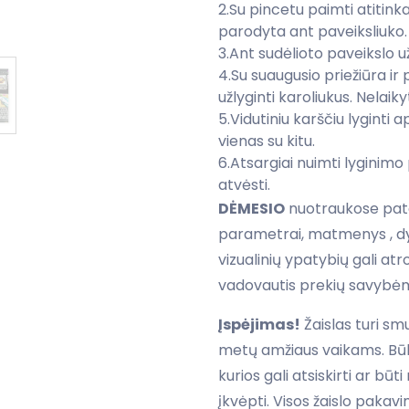
2.Su pincetu paimti atitink
parodyta ant paveiksliuko.
3.Ant sudėlioto paveikslo u
4.Su suaugusio priežiūra ir
užlyginti karoliukus. Nelaiky
5.Vidutiniu karščiu lyginti a
vienas su kitu.
6.Atsargiai nuimti lyginimo
atvėsti.
DĖMESIO
nuotraukose pate
parametrai, matmenys , dyd
vizualinių ypatybių gali at
vadovautis prekių savybėm
Įspėjimas!
Žaislas turi sm
metų amžiaus vaikams. Būk
kurios gali atsiskirti ar būt
įkvėpti. Visos žaislo pakav