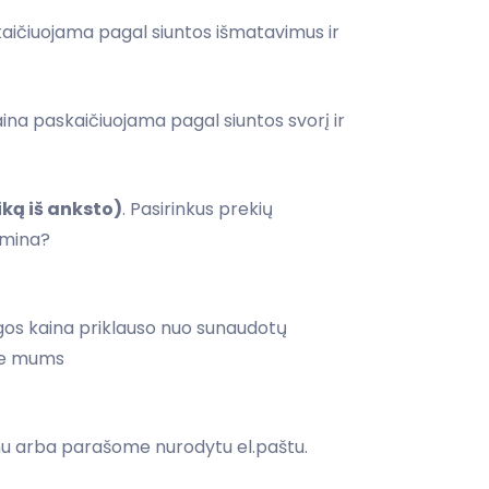
aičiuojama pagal siuntos išmatavimus ir
ina paskaičiuojama pagal siuntos svorį ir
iką iš anksto)
. Pasirinkus prekių
omina?
s kaina priklauso nuo sunaudotų
ite mums
nu arba parašome nurodytu el.paštu.