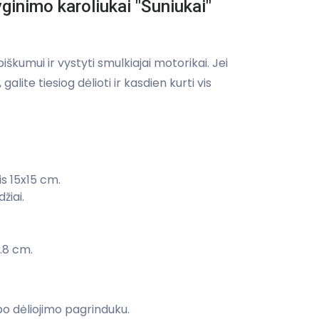
yginimo karoliukai "Šuniukai"
iškumui ir vystyti smulkiajai motorikai. Jei
galite tiesiog dėlioti ir kasdien kurti vis
s 15x15 cm.
žiai.
.8 cm.
i po dėliojimo pagrinduku.