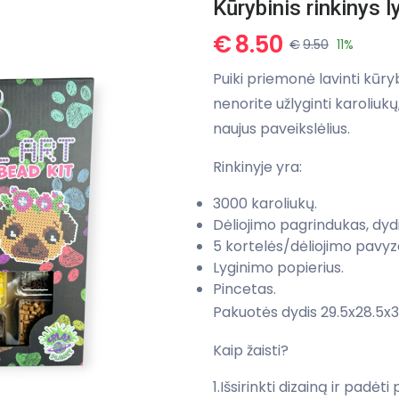
Kūrybinis rinkinys l
€
8.50
€
9.50
11%
Puiki priemonė lavinti kūryb
nenorite užlyginti karoliukų, 
naujus paveikslėlius.
Rinkinyje yra:
3000 karoliukų.
Dėliojimo pagrindukas, dydi
5 kortelės/dėliojimo pavyzd
Lyginimo popierius.
Pincetas.
Pakuotės dydis 29.5x28.5x3
Kaip žaisti?
1.Išsirinkti dizainą ir padėt