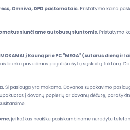
press, Omniva, DPD paštomatais.
Pristatymo kaina pask
aštomatus siunčiame autobusų siuntomis.
Pristatymo ka
EMOKAMAI
į Kauną prie PC "MEGA" (sutarus dieną ir la
stinis banko pavedimas pagal išrašytą sąskaitą faktūrą. D
a.
Ši paslauga yra mokama. Dovanos supakavimo paslaugo
 supakuotas į dovanų popierių ar dovanų dėžutę, parašyk
susitarsime.
tome
, jei kažkas neaišku pasiskambiname nurodytu telefo