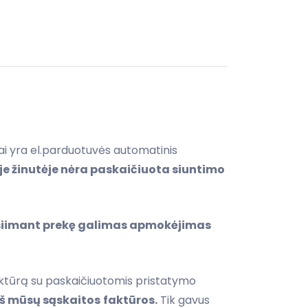
tai yra el.parduotuvės automatinis
e žinutėje nėra paskaičiuota siuntimo
tsiimant prekę galimas apmokėjimas
aktūrą su paskaičiuotomis pristatymo
iš mūsų sąskaitos
faktūros.
Tik gavus