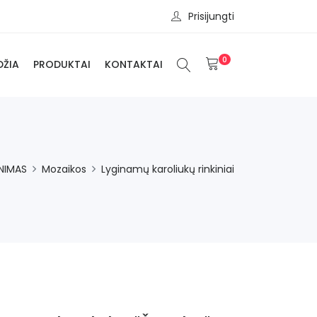
Prisijungti
0
DŽIA
PRODUKTAI
KONTAKTAI
INIMAS
Mozaikos
Lyginamų karoliukų rinkiniai