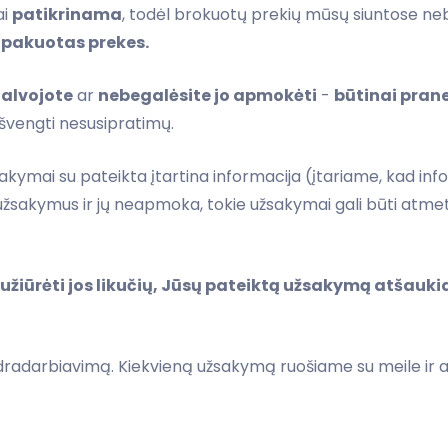
ai
patikrinama
, todėl brokuotų prekių mūsų siuntose n
upakuotas prekes.
galvojote
ar
nebegalėsite jo apmokėti
-
būtinai pran
 išvengti nesusipratimų.
akymai su pateikta įtartina informacija (įtariame, kad info
a užsakymus ir jų neapmoka, tokie užsakymai gali būti atm
sužiūrėti jos likučių, Jūsų pateiktą užsakymą atšauk
ndradarbiavimą. Kiekvieną užsakymą ruošiame su meile ir