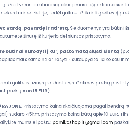
rą užsakymas galutinai supakuojamas ir išperkama siunta
kes turime vietoje, todėl galime užtikrinti greitesnį pre
vo vardą, pavardę ir adresą
. Šie duomenys yra būtini i
gautumėte žinutę iš kurjerio dėl siuntos pristatymo.
 būtinai nurodyti į kurį paštomatą siųsti siuntą
(pvz
ildomai skambinti ar rašyti - sutaupysite laiko sau ir m
imti galite iš fizinės parduotuvės. Galimas prekių prista
kant prekių
nuo 15 EUR
).
Ų RAJONE.
Pristatymo kaina skaičiuojama pagal bendrą nuv
tgal) sudaro 45km, pristatymo kaina būtų apie 10 EUR. Tiksl
ašykite mums el.paštu:
pamikashop.lt@gmail.com
paskaič