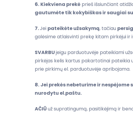
6.
Kiekviena prekė
prieš išsiunčiant atidži
gautumėte tik kokybiškas ir saugiai s
7.
Jei
pateikėte užsakymą
, tačiau
persi
galėsime atlaisvinti prekę kitam pirkėjui ir
SVARBU
jeigu parduotuvėje pateikiami užs
pirkėjas kelis kartus pakartotinai pateiki
prie pirkimų el. parduotuvėje apribojama.
8.
Jei prekės nebeturime ir nespėjome 
nurodytu el.paštu.
AČIŪ
už supratingumą, pasitikėjimą ir be