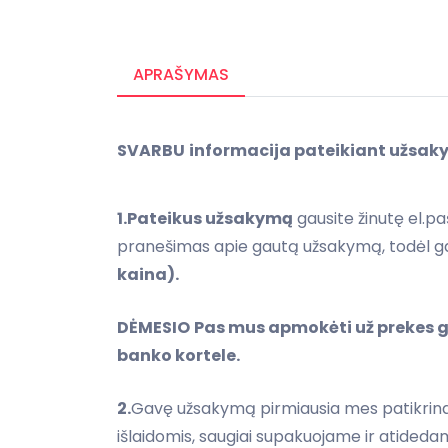
APRAŠYMAS
SVARBU
informacija pateikiant užsak
1.Pateikus užsakymą
gausite žinutę el.pa
pranešimas apie gautą užsakymą, todėl g
kaina).
DĖMESIO
Pas mus apmokėti už prekes 
banko kortele.
2.
Gavę užsakymą pirmiausia mes patikrinam
išlaidomis, saugiai supakuojame ir atided