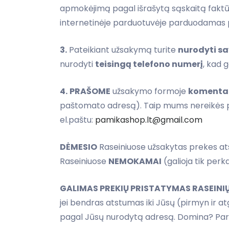
apmokėjimą pagal išrašytą sąskaitą faktū
internetinėje parduotuvėje parduodamas pre
3.
Pateikiant užsakymą turite
nurodyti sa
nurodyti
teisingą telefono numerį
, kad 
4.
PRAŠOME
užsakymo formoje
komentare
paštomato adresą). Taip mums nereikės pap
el.paštu:
pamikashop.lt@gmail.com
DĖMESIO
Raseiniuose užsakytas prekes atsi
Raseiniuose
NEMOKAMAI
(galioja tik per
GALIMAS PREKIŲ PRISTATYMAS RASEINI
jei bendras atstumas iki Jūsų (pirmyn ir a
pagal Jūsų nurodytą adresą. Domina? Par