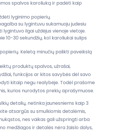
amos spalvos karoliuką ir padėti kaip
ždėti lyginimo popierių.
 pagalba su lygintuvu sukamuoju judesiu
ti lygintuvo ilgai uždėjus vienoje vietoje.
pie 10-30 sekundžių, kol karoliukai sulips
 popierių. Keletą minučių palikti paveikslą
iktų produktų spalvos, užrašai,
žiai, funkcijos ar kitos savybės dėl savo
rodyti kitaip negu realybėje. Todėl prašome
is, kurios nurodytos prekių aprašymuose.
ulkių detalių, netinka jaunesniems kaip 3
ite atsargūs su smulkiomis detalėmis,
i nukąstos, nes vaikas gali užspringti arba
imo medžiagos ir detalės nėra žaislo dalys,