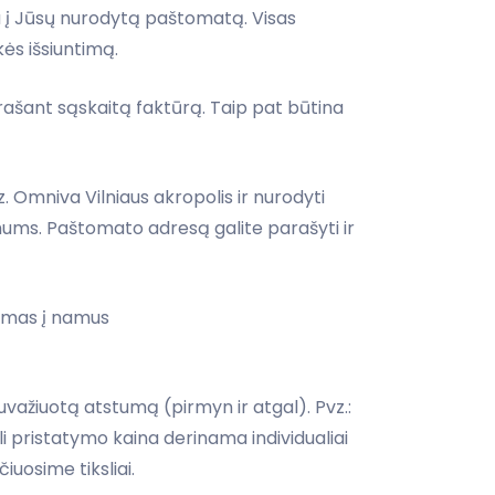
 į Jūsų nurodytą paštomatą. Visas
kės išsiuntimą.
šrašant sąskaitą faktūrą. Taip pat būtina
. Omniva Vilniaus akropolis ir nurodyti
ums. Paštomato adresą galite parašyti ir
tymas į namus
ažiuotą atstumą (pirmyn ir atgal). Pvz.:
i pristatymo kaina derinama individualiai
iuosime tiksliai.