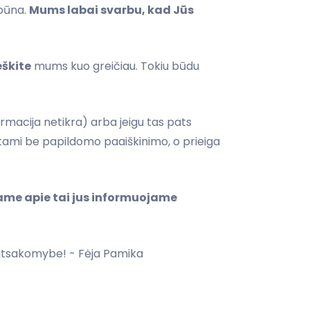
ebūna.
Mums labai svarbu, kad Jūs
eškite
mums kuo greičiau. Tokiu būdu
rmacija netikra) arba jeigu tas pats
etami be papildomo paaiškinimo, o prieiga
iame apie tai jus informuojame
 atsakomybe! - Fėja Pamika