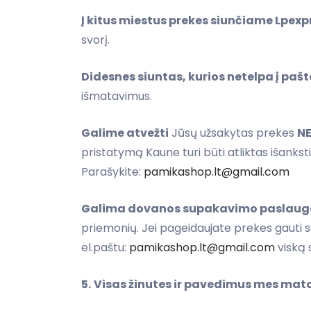
Į kitus miestus prekes siunčiame Lpex
svorį.
Didesnes siuntas, kurios netelpa į p
išmatavimus.
Galime atvežti
Jūsų užsakytas prekes
N
pristatymą Kaune turi būti atliktas išank
Parašykite:
pamikashop.lt@gmail.com
Galima dovanos supakavimo paslaug
priemonių. Jei pageidaujate prekes gauti
el.paštu:
pamikashop.lt@gmail.com
viską 
5.
Visas žinutes ir pavedimus mes ma