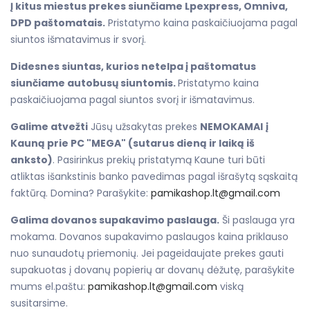
Į kitus miestus prekes siunčiame Lpexpress, Omniva,
DPD paštomatais.
Pristatymo kaina paskaičiuojama pagal
siuntos išmatavimus ir svorį.
Didesnes siuntas, kurios netelpa į paštomatus
siunčiame autobusų siuntomis.
Pristatymo kaina
paskaičiuojama pagal siuntos svorį ir išmatavimus.
Galime atvežti
Jūsų užsakytas prekes
NEMOKAMAI
į
Kauną prie PC "MEGA" (sutarus dieną ir laiką iš
anksto)
. Pasirinkus prekių pristatymą Kaune turi būti
atliktas išankstinis banko pavedimas pagal išrašytą sąskaitą
faktūrą. Domina? Parašykite:
pamikashop.lt@gmail.com
Galima dovanos supakavimo paslauga.
Ši paslauga yra
mokama. Dovanos supakavimo paslaugos kaina priklauso
nuo sunaudotų priemonių. Jei pageidaujate prekes gauti
supakuotas į dovanų popierių ar dovanų dėžutę, parašykite
mums el.paštu:
pamikashop.lt@gmail.com
viską
susitarsime.