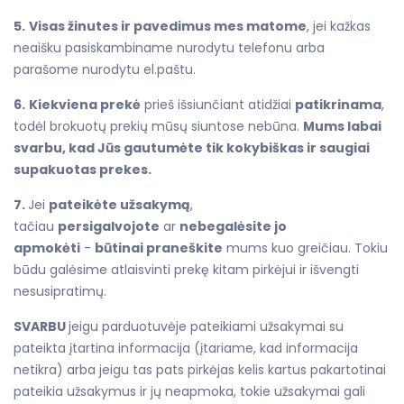
5.
Visas žinutes ir pavedimus mes matome
, jei kažkas
neaišku pasiskambiname nurodytu telefonu arba
parašome nurodytu el.paštu.
6.
Kiekviena prekė
prieš išsiunčiant atidžiai
patikrinama
,
todėl brokuotų prekių mūsų siuntose nebūna.
Mums labai
svarbu, kad Jūs gautumėte tik kokybiškas ir saugiai
supakuotas prekes.
7.
Jei
pateikėte užsakymą
,
tačiau
persigalvojote
ar
nebegalėsite jo
apmokėti
-
būtinai praneškite
mums kuo greičiau. Tokiu
būdu galėsime atlaisvinti prekę kitam pirkėjui ir išvengti
nesusipratimų.
SVARBU
jeigu parduotuvėje pateikiami užsakymai su
pateikta įtartina informacija (įtariame, kad informacija
netikra) arba jeigu tas pats pirkėjas kelis kartus pakartotinai
pateikia užsakymus ir jų neapmoka, tokie užsakymai gali