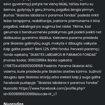
savo gyvenimą ji patyrė ne vieną iššūkį, tačiau kartu su
šeimos, gydytojų ir gerų žmonių pagalba žengia pirmyn.
Įkurtas "Skaistės labdaros ir paramos fondas" padeda rinkti
lėšas terapijoms, reabilitacijai, įvairioms priemonėms ir kitai
pagalbai, reikalingai jos augimui bei raidai. Tikime, kad
gerumas ir bendruomenės palaikymas gali padėti įveikti net
didžiausius gyvenimo iššūkius. Kiekviena parama prisideda
prie Skaistės galimybių augti, mokytis ir džiaugtis vaikyste.
Kaip galite padėti? Skirti 1,2% GPM fondui. Pervesti paramą į
fondo sąskaitą: "SKAISTĖS LABDAROS IR PARAMOS FONDAS"
Įmonės kodas: 306029684 Banko sąskaita:
LT687044090103008168 Paskirtis: Parama Skaistei Ačiū
visiems, kurie prisideda prie Skaistės ateities kūrimo. Sužinoti
daugiau apie Skaistės istoriją arba stebėti kaip ji auga galite
facebook puslapyje: "Skaistės labdaros ir paramos fondas"
Nuoroda: https://www.facebook.com/profile.php?
id=100081956130891&locale=lt_LT
Nuorodos