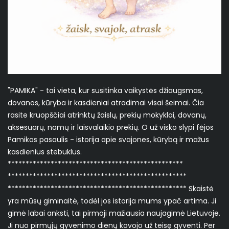
"PAMIKA" - tai vieta, kur susitinka vaikystės džiaugsmas,
dovanos, kūryba ir kasdieniai atradimai visai šeimai. Čia
rasite kruopščiai atrinktų žaislų, prekių mokyklai, dovanų,
aksesuarų, namų ir laisvalaikio prekių. O už visko slypi fėjos
Pamikos pasaulis - istorija apie svajones, kūrybą ir mažus
kasdienius stebuklus.
*************************************************
**************************************************
************************************************** Skaistė
yra mūsų giminaitė, todėl jos istorija mums ypač artima. Ji
gimė labai anksti, tai pirmoji mažiausia naujagimė Lietuvoje.
Ji nuo pirmųjų gyvenimo dienų kovojo už teisę gyventi. Per