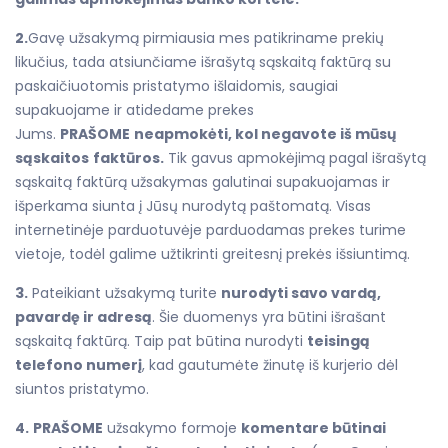
2.
Gavę užsakymą pirmiausia mes patikriname prekių
likučius, tada atsiunčiame išrašytą sąskaitą faktūrą su
paskaičiuotomis pristatymo išlaidomis, saugiai
supakuojame ir atidedame prekes
Jums.
PRAŠOME
neapmokėti, kol negavote iš mūsų
sąskaitos
faktūros.
Tik gavus apmokėjimą pagal išrašytą
sąskaitą faktūrą užsakymas galutinai supakuojamas ir
išperkama siunta į Jūsų nurodytą paštomatą. Visas
internetinėje parduotuvėje parduodamas prekes turime
vietoje, todėl galime užtikrinti greitesnį prekės išsiuntimą.
3.
Pateikiant užsakymą turite
nurodyti savo vardą,
pavardę ir adresą
. Šie duomenys yra būtini išrašant
sąskaitą faktūrą. Taip pat būtina nurodyti
teisingą
telefono numerį
, kad gautumėte žinutę iš kurjerio dėl
siuntos pristatymo.
4.
PRAŠOME
užsakymo formoje
komentare būtinai