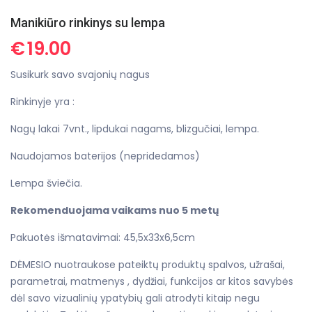
Manikiūro rinkinys su lempa
€
19.00
Susikurk savo svajonių nagus
Rinkinyje yra :
Nagų lakai 7vnt., lipdukai nagams, blizgučiai, lempa.
Naudojamos baterijos (nepridedamos)
Lempa šviečia.
Rekomenduojama vaikams nuo 5 metų
Pakuotės išmatavimai: 45,5x33x6,5cm
DĖMESIO nuotraukose pateiktų produktų spalvos, užrašai,
parametrai, matmenys , dydžiai, funkcijos ar kitos savybės
dėl savo vizualinių ypatybių gali atrodyti kitaip negu