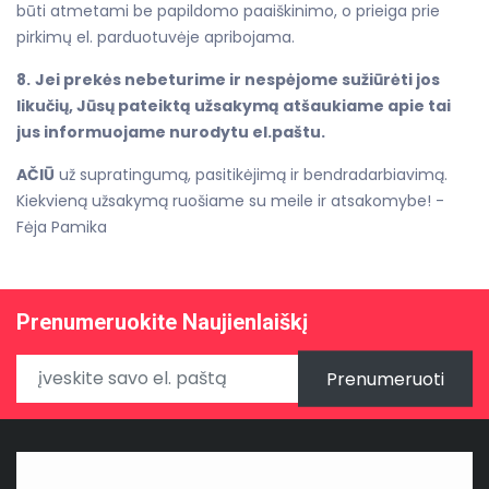
būti atmetami be papildomo paaiškinimo, o prieiga prie
pirkimų el. parduotuvėje apribojama.
8.
Jei prekės nebeturime ir nespėjome sužiūrėti jos
likučių, Jūsų pateiktą užsakymą atšaukiame apie tai
jus informuojame nurodytu el.paštu.
AČIŪ
už supratingumą, pasitikėjimą ir bendradarbiavimą.
Kiekvieną užsakymą ruošiame su meile ir atsakomybe! -
Fėja Pamika
Prenumeruokite Naujienlaiškį
Prenumeruoti