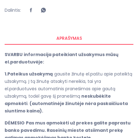
Dalintis:
APRAŠYMAS
SVARBU
informacija pateikiant užsakymus mūsų
el.parduotuvėje:
1.Pateikus užsakymą
gausite žinutę el.paštu apie pateiktą
užsakymą. Į tą žinutę atsakyti nereikia, tai yra
el.parduotuvės automatinis pranešimas apie gautą
užsakymą, todėl gavę šį pranešimą
neskubėkite
apmokėti
.
(automatinėje žinutėje nėra paskaičiuota
siuntimo kaina).
DĖMESIO
Pas mus apmokėti už prekes galite paprastu
banko pavedimu. Raseinių mieste atsiimant prekę
galimas apmokėjimas banko kortele.