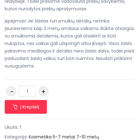
realybėje. Todėl prašome vadovautis prekių savybėmis,
kurios nurodytos prekių aprašymuose.
Įspėjimas! Jei žaislas turi smulkių detalių, netinka
jaunesniems kaip 3 metų amžiaus vaikams. Būkite atsargūs
su smulkiomis detalėmis, kurios gali atsiskirti ar būti
nukąstos, nes vaikas gali užspringti arba įkvėpti. Visos žaislo
pakavimo medžiagos ir detalės nėra žaislo dalys, todėl prieš
paduodant žaislą vaikui, turi būti nuimtos. Naudoti prižiūrint
suaugusiems.
Į Krepšelį
Likutis: 1
Kategorija:
Kosmetika
5-7 metai
7-10 metų