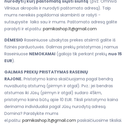
nurodyti į kurį paštomatą siųsti siuntą
(pvz. Omniva
Vilniaus akropolis ir nurodyti paštomato adresą). Taip
mums nereikės papildomai skambinti ar rašyti -
sutaupysite laiko sau ir mums. Paštomato adresą galite
parašyti ir el.paštu:
pamikashop.lt@gmail.com
DĖMESIO
Raseiniuose užsakytas prekes atsiimti galite iš
fizinės parduotuvės. Galimas prekių pristatymas į namus
Raseiniuose
NEMOKAMAI
(galioja tik perkant prekių
nuo 15
EUR
).
GALIMAS PREKIŲ PRISTATYMAS RASEINIŲ
RAJONE.
Pristatymo kaina skaičiuojama pagal bendrą
nuvažiuotą atstumą (pirmyn ir atgal). Pvz.: jei bendras
atstumas iki Jūsų (pirmyn ir atgal) sudaro 45km,
pristatymo kaina būtų apie 10 EUR. Tiksli pristatymo kaina
derinama individualiai pagal Jūsų nurodytą adresą.
Domina? Parašykite mums
el.paštu:
pamikashop.lt@gmail.com
paskaičiuosime tiksliai.