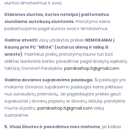
siuntos išmatavimus ir svorį.
Didesnes siuntas, kurios netelpa į paštomatus
siunčiame autobusų siuntomis.
Pristatymo kaina
paskaičiuojama pagal siuntos svorį ir išmatavimus.
Galime atvežti
Jūsų užsakytas prekes
NEMOKAMAI
į
Kauną prie PC "MEGA" (sutarus dieną ir laiką iš
anksto)
. Pasirinkus prekių pristatymą Kaune turi būti
atliktas išankstinis banko pavedimas pagal išrašytą sąskaitą
faktūrą. Domina? Parašykite:
pamikashop.lt@gmail.com
Galima dovanos supakavimo paslauga.
Ši paslauga yra
mokama. Dovanos supakavimo paslaugos kaina priklauso
nuo sunaudotų priemonių. Jei pageidaujate prekes gauti
supakuotas į dovanų popierių ar dovanų dėžutę, parašykite
mums el.paštu:
pamikashop.lt@gmail.com
viską
susitarsime.
5.
Visas žinutes ir pavedimus mes matome
, jei kažkas