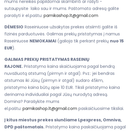
mums nereikės papildomai skambinti ar rašyti -
sutaupysite laiko sau ir mums. Paštomato adresą galite
parašyti ir el.paštu:
pamikashop.lt@gmail.com
DĖMESIO
Raseiniuose užsakytas prekes atsiimti galite iš
fizinės parduotuvės. Galimas prekių pristatymas į namus
Raseiniuose
NEMOKAMAI
(galioja tik perkant prekių
nuo 15
EUR
).
GALIMAS PREKIŲ PRISTATYMAS RASEINIŲ
RAJONE.
Pristatymo kaina skaičiuojama pagal bendrą
nuvažiuotą atstumą (pirmyn ir atgal). Pvz.: jei bendras
atstumas iki Jūsų (pirmyn ir atgal) sudaro 45km,
pristatymo kaina būtų apie 10 EUR. Tiksli pristatymo kaina
derinama individualiai pagal Jūsų nurodytą adresą.
Domina? Parašykite mums
el.paštu:
pamikashop.lt@gmail.com
paskaičiuosime tiksliai.
Į kitus miestus prekes siunčiame Lpexpress, Omniva,
DPD paštomatais.
Pristatymo kaina paskaičiuojama pagal