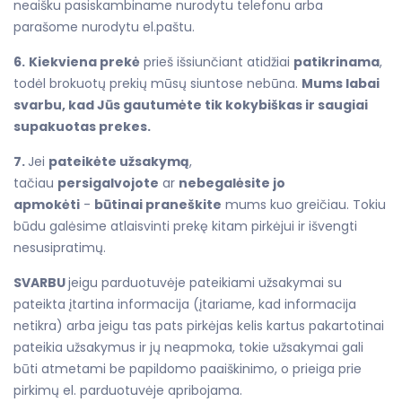
neaišku pasiskambiname nurodytu telefonu arba
parašome nurodytu el.paštu.
6.
Kiekviena prekė
prieš išsiunčiant atidžiai
patikrinama
,
todėl brokuotų prekių mūsų siuntose nebūna.
Mums labai
svarbu, kad Jūs gautumėte tik kokybiškas ir saugiai
supakuotas prekes.
7.
Jei
pateikėte užsakymą
,
tačiau
persigalvojote
ar
nebegalėsite jo
apmokėti
-
būtinai praneškite
mums kuo greičiau. Tokiu
būdu galėsime atlaisvinti prekę kitam pirkėjui ir išvengti
nesusipratimų.
SVARBU
jeigu parduotuvėje pateikiami užsakymai su
pateikta įtartina informacija (įtariame, kad informacija
netikra) arba jeigu tas pats pirkėjas kelis kartus pakartotinai
pateikia užsakymus ir jų neapmoka, tokie užsakymai gali
būti atmetami be papildomo paaiškinimo, o prieiga prie
pirkimų el. parduotuvėje apribojama.