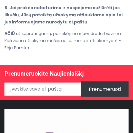
8.
Jei prekės nebeturime ir nespėjome sužiūrėti jos
likučių, Jūsų pateiktą užsakymą atšaukiame apie tai
jus informuojame nurodytu el.paštu.
AČIŪ
už supratingumą, pasitikėjimą ir bendradarbiavimą.
Kiekvieną užsakymą ruošiame su meile ir atsakomybe! -
Fėja Pamika
Prenumeruokite Naujienlaiškį
Prenumeruoti