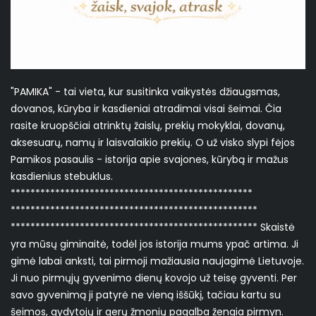
"PAMIKA" - tai vieta, kur susitinka vaikystės džiaugsmas,
dovanos, kūryba ir kasdieniai atradimai visai šeimai. Čia
rasite kruopščiai atrinktų žaislų, prekių mokyklai, dovanų,
aksesuarų, namų ir laisvalaikio prekių. O už visko slypi fėjos
Pamikos pasaulis - istorija apie svajones, kūrybą ir mažus
kasdienius stebuklus.
*************************************************
**************************************************
************************************************** Skaistė
yra mūsų giminaitė, todėl jos istorija mums ypač artima. Ji
gimė labai anksti, tai pirmoji mažiausia naujagimė Lietuvoje.
Ji nuo pirmųjų gyvenimo dienų kovojo už teisę gyventi. Per
savo gyvenimą ji patyrė ne vieną iššūkį, tačiau kartu su
šeimos, gydytojų ir gerų žmonių pagalba žengia pirmyn.