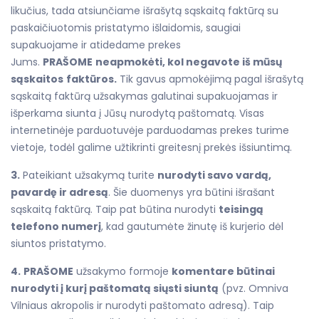
likučius, tada atsiunčiame išrašytą sąskaitą faktūrą su
paskaičiuotomis pristatymo išlaidomis, saugiai
supakuojame ir atidedame prekes
Jums.
PRAŠOME
neapmokėti, kol negavote iš mūsų
sąskaitos
faktūros.
Tik gavus apmokėjimą pagal išrašytą
sąskaitą faktūrą užsakymas galutinai supakuojamas ir
išperkama siunta į Jūsų nurodytą paštomatą. Visas
internetinėje parduotuvėje parduodamas prekes turime
vietoje, todėl galime užtikrinti greitesnį prekės išsiuntimą.
3.
Pateikiant užsakymą turite
nurodyti savo vardą,
pavardę ir adresą
. Šie duomenys yra būtini išrašant
sąskaitą faktūrą. Taip pat būtina nurodyti
teisingą
telefono numerį
, kad gautumėte žinutę iš kurjerio dėl
siuntos pristatymo.
4.
PRAŠOME
užsakymo formoje
komentare būtinai
nurodyti į kurį paštomatą siųsti siuntą
(pvz. Omniva
Vilniaus akropolis ir nurodyti paštomato adresą). Taip