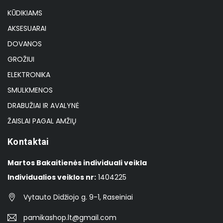
KŪDIKIAMS
AKSESUARAI
DOVANOS
GROŽIUI
ELEKTRONIKA
SMULKMENOS
DRABUŽIAI IR AVALYNĖ
ŽAISLAI PAGAL AMŽIŲ
Kontaktai
Martos Bakaitienės individuali veikla
Individualios veiklos nr:
1404225
Vytauto Didžiojo g. 9-1, Raseiniai
pamikashop.lt@gmail.com