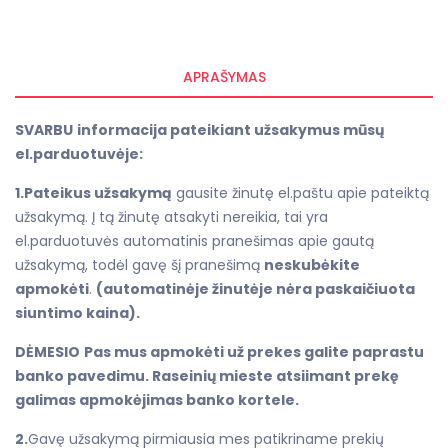
APRAŠYMAS
SVARBU
informacija pateikiant užsakymus mūsų
el.parduotuvėje:
1.Pateikus užsakymą
gausite žinutę el.paštu apie pateiktą
užsakymą. Į tą žinutę atsakyti nereikia, tai yra
el.parduotuvės automatinis pranešimas apie gautą
užsakymą, todėl gavę šį pranešimą
neskubėkite
apmokėti
.
(automatinėje žinutėje nėra paskaičiuota
siuntimo kaina).
DĖMESIO
Pas mus apmokėti už prekes galite paprastu
banko pavedimu. Raseinių mieste atsiimant prekę
galimas apmokėjimas banko kortele.
2.
Gavę užsakymą pirmiausia mes patikriname prekių