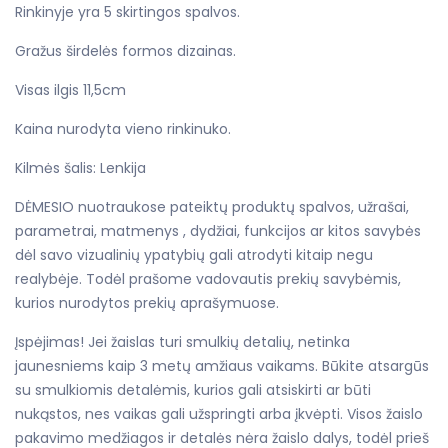
Rinkinyje yra 5 skirtingos spalvos.
Gražus širdelės formos dizainas.
Visas ilgis 11,5cm
Kaina nurodyta vieno rinkinuko.
Kilmės šalis: Lenkija
DĖMESIO nuotraukose pateiktų produktų spalvos, užrašai,
parametrai, matmenys , dydžiai, funkcijos ar kitos savybės
dėl savo vizualinių ypatybių gali atrodyti kitaip negu
realybėje. Todėl prašome vadovautis prekių savybėmis,
kurios nurodytos prekių aprašymuose.
Įspėjimas! Jei žaislas turi smulkių detalių, netinka
jaunesniems kaip 3 metų amžiaus vaikams. Būkite atsargūs
su smulkiomis detalėmis, kurios gali atsiskirti ar būti
nukąstos, nes vaikas gali užspringti arba įkvėpti. Visos žaislo
pakavimo medžiagos ir detalės nėra žaislo dalys, todėl prieš