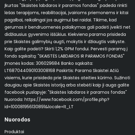
Įkurtas "Skaistės labdaros ir paramos fondas" padeda rinkti
lėšas terapijoms, reabilitacijai, įvairioms priemonėms ir kitai
pagalbai, reikalingai jos augimui bei raidai. Tikime, kad
gerumas ir bendruomenės palaikymas gali padėti įveikti net
didžiausius gyvenimo iššūkius. Kiekviena parama prisideda
prie Skaistės galimybių augti, mokytis ir džiaugtis vaikyste.
Kaip galite padėti? Skirti 1,2% GPM fondui. Pervesti paramą į
fondo sąskaitą: "SKAISTĖS LABDAROS IR PARAMOS FONDAS"
Įmonės kodas: 306029684 Banko sąskaita:
LT687044090103008168 Paskirtis: Parama Skaistei Ačiū
visiems, kurie prisideda prie Skaistės ateities kūrimo. Sužinoti
daugiau apie Skaistės istoriją arba stebėti kaip ji auga galite
facebook puslapyje: "Skaistės labdaros ir paramos fondas"
Nuoroda: https://www.facebook.com/profile.php?
id=100081956130891&locale=lt_LT
Nuorodos
Produktai