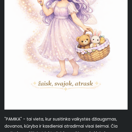
"PAMIKA" - tai vieta, kur susitinka vaikystės džiaugsmas,
dovanos, kūryba ir kasdieniai atradimai visai šeimai. Čia