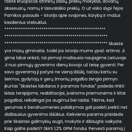
rasite kruopščiai atrinktų žaislų, prekių mokyklai, dovanų,
aksesuarų, namų ir laisvalaikio prekių. O už visko slypi fėjos
Pamikos pasaulis - istorija apie svajones, kūrybą ir mažus
kasdienius stebuklus.
*************************************************
**************************************************
************************************************** Skaistė
yra mūsų giminaitė, todėl jos istorija mums ypač artima. Ji
gimė labai anksti, tai pirmoji mažiausia naujagimė Lietuvoje.
Ji nuo pirmųjų gyvenimo dienų kovojo už teisę gyventi. Per
savo gyvenimą ji patyrė ne vieną iššūkį, tačiau kartu su
šeimos, gydytojų ir gerų žmonių pagalba žengia pirmyn.
Įkurtas "Skaistės labdaros ir paramos fondas" padeda rinkti
lėšas terapijoms, reabilitacijai, įvairioms priemonėms ir kitai
pagalbai, reikalingai jos augimui bei raidai. Tikime, kad
gerumas ir bendruomenės palaikymas gali padėti įveikti net
didžiausius gyvenimo iššūkius. Kiekviena parama prisideda
prie Skaistės galimybių augti, mokytis ir džiaugtis vaikyste.
Kaip galite padėti? Skirti 1,2% GPM fondui. Pervesti paramą į