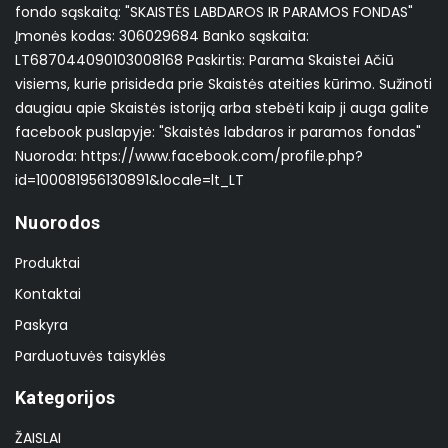
fondo sąskaitą: "SKAISTĖS LABDAROS IR PARAMOS FONDAS"
Įmonės kodas: 306029684 Banko sąskaita:
LT687044090103008168 Paskirtis: Parama Skaistei Ačiū
visiems, kurie prisideda prie Skaistės ateities kūrimo. Sužinoti
daugiau apie Skaistės istoriją arba stebėti kaip ji auga galite
facebook puslapyje: "Skaistės labdaros ir paramos fondas"
Nuoroda: https://www.facebook.com/profile.php?
id=100081956130891&locale=lt_LT
Nuorodos
Produktai
Kontaktai
Paskyra
Parduotuvės taisyklės
Kategorijos
ŽAISLAI