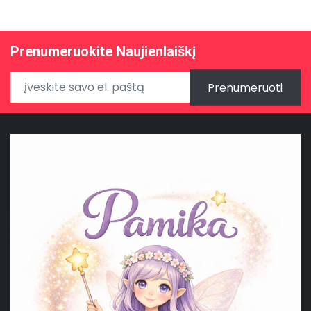
Prenumeruokite Naujienlaiškį
Prenumeruoti