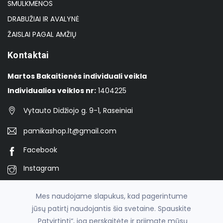
SMULKMENOS
DRABUŽIAI IR AVALYNĖ
ŽAISLAI PAGAL AMŽIŲ
Kontaktai
Martos Bakaitienės individuali veikla
Individualios veiklos nr:
1404225
Vytauto Didžiojo g. 9-1, Raseiniai
pamikashop.lt@gmail.com
Facebook
Instagram
TikTok
Mes naudojame slapukus, kad pagerintume
jūsų patirtį naudojantis šia svetaine. Spauskite
„Patvirtinti“, jog perskaitėte ir priimate mūsų