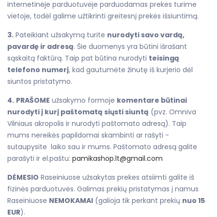
internetinėje parduotuvėje parduodamas prekes turime
vietoje, todėl galime užtikrinti greitesnį prekės išsiuntimą.
3.
Pateikiant užsakymą turite
nurodyti savo vardą,
pavardę ir adresą
. Šie duomenys yra būtini išrašant
sąskaitą faktūrą. Taip pat būtina nurodyti
teisingą
telefono numerį
, kad gautumėte žinutę iš kurjerio dėl
siuntos pristatymo.
4.
PRAŠOME
užsakymo formoje
komentare būtinai
nurodyti į kurį paštomatą siųsti siuntą
(pvz. Omniva
Vilniaus akropolis ir nurodyti paštomato adresą). Taip
mums nereikės papildomai skambinti ar rašyti -
sutaupysite laiko sau ir mums. Paštomato adresą galite
parašyti ir el.paštu:
pamikashop.lt@gmail.com
DĖMESIO
Raseiniuose užsakytas prekes atsiimti galite iš
fizinės parduotuvės. Galimas prekių pristatymas į namus
Raseiniuose
NEMOKAMAI
(galioja tik perkant prekių
nuo 15
EUR
).