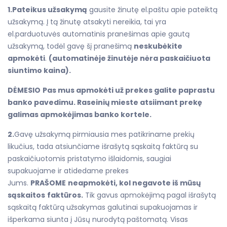
1.Pateikus užsakymą
gausite žinutę el.paštu apie pateiktą
užsakymą. Į tą žinutę atsakyti nereikia, tai yra
el.parduotuvės automatinis pranešimas apie gautą
užsakymą, todėl gavę šį pranešimą
neskubėkite
apmokėti
.
(automatinėje žinutėje nėra paskaičiuota
siuntimo kaina).
DĖMESIO
Pas mus apmokėti už prekes galite paprastu
banko pavedimu. Raseinių mieste atsiimant prekę
galimas apmokėjimas banko kortele.
2.
Gavę užsakymą pirmiausia mes patikriname prekių
likučius, tada atsiunčiame išrašytą sąskaitą faktūrą su
paskaičiuotomis pristatymo išlaidomis, saugiai
supakuojame ir atidedame prekes
Jums.
PRAŠOME
neapmokėti, kol negavote iš mūsų
sąskaitos
faktūros.
Tik gavus apmokėjimą pagal išrašytą
sąskaitą faktūrą užsakymas galutinai supakuojamas ir
išperkama siunta į Jūsų nurodytą paštomatą. Visas