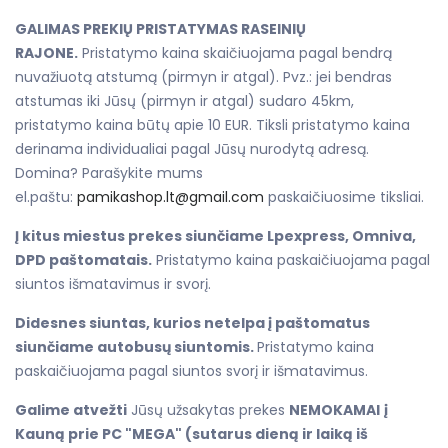
GALIMAS PREKIŲ PRISTATYMAS RASEINIŲ
RAJONE.
Pristatymo kaina skaičiuojama pagal bendrą
nuvažiuotą atstumą (pirmyn ir atgal). Pvz.: jei bendras
atstumas iki Jūsų (pirmyn ir atgal) sudaro 45km,
pristatymo kaina būtų apie 10 EUR. Tiksli pristatymo kaina
derinama individualiai pagal Jūsų nurodytą adresą.
Domina? Parašykite mums
el.paštu:
pamikashop.lt@gmail.com
paskaičiuosime tiksliai.
Į kitus miestus prekes siunčiame Lpexpress, Omniva,
DPD paštomatais.
Pristatymo kaina paskaičiuojama pagal
siuntos išmatavimus ir svorį.
Didesnes siuntas, kurios netelpa į paštomatus
siunčiame autobusų siuntomis.
Pristatymo kaina
paskaičiuojama pagal siuntos svorį ir išmatavimus.
Galime atvežti
Jūsų užsakytas prekes
NEMOKAMAI
į
Kauną prie PC "MEGA" (sutarus dieną ir laiką iš