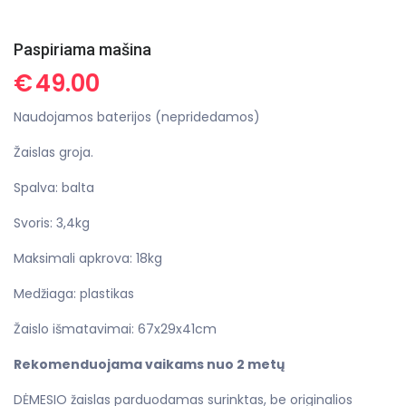
Paspiriama mašina
€
49.00
Naudojamos baterijos (nepridedamos)
Žaislas groja.
Spalva: balta
Svoris: 3,4kg
Maksimali apkrova: 18kg
Medžiaga: plastikas
Žaislo išmatavimai: 67x29x41cm
Rekomenduojama vaikams nuo 2 metų
DĖMESIO žaislas parduodamas surinktas, be originalios