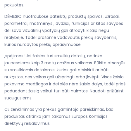
pakuotės.
DĖMESIO nuotraukose pateiktų produktų spalvos, užrašai,
parametrai, matmenys , dydžiai, funkcijos ar kitos savybės
dėl savo vizualinių ypatybių gali atrodyti kitaip negu
realybėje. Todėl prašome vadovautis prekių savybėmis,
kurios nurodytos prekių aprašymuose.
Įspėjimas! Jei žaislas turi smulkių detalių, netinka
jaunesniems kaip 3 metų amžiaus vaikams. Būkite atsargūs
su smulkiomis detalėmis, kurios gali atsiskirti ar būti
nukąstos, nes vaikas gali užspringti arba įkvėpti. Visos žaislo
pakavimo medžiagos ir detalės nėra žaislo dalys, todėl prieš
paduodant žaislą vaikui, turi būti nuimtos. Naudoti prižiūrint
suaugusiems.
CE ženklinimas yra prekės gamintojo pareiškimas, kad
produktas atitinka jam taikomus Europos Komisijos
direktyvų reikalavimus.