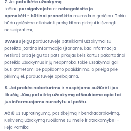
7.
Jei
pateikėte užsakymą
,
tačiau
persigalvojote
ar
nebegalėsite jo
apmokėti
-
būtinai praneškite
mums kuo greičiau. Tokiu
būdu galėsime atlaisvinti prekę kitam pirkėjui ir išvengti
nesusipratimų.
SVARBU
jeigu parduotuvėje pateikiami užsakymai su
pateikta įtartina informacija (įtariame, kad informacija
netikra) arba jeigu tas pats pirkėjas kelis kartus pakartotinai
pateikia užsakymus ir jų neapmoka, tokie užsakymai gali
būti atmetami be papildomo paaiškinimo, o prieiga prie
pirkimų el. parduotuvėje apribojama.
8.
Jei prekės nebeturime ir nespėjome sužiūrėti jos
likučių, Jūsų pateiktą užsakymą atšaukiame apie tai
jus informuojame nurodytu el.paštu.
AČIŪ
už supratingumą, pasitikėjimą ir bendradarbiavimą.
Kiekvieną užsakymą ruošiame su meile ir atsakomybe! -
Fėja Pamika