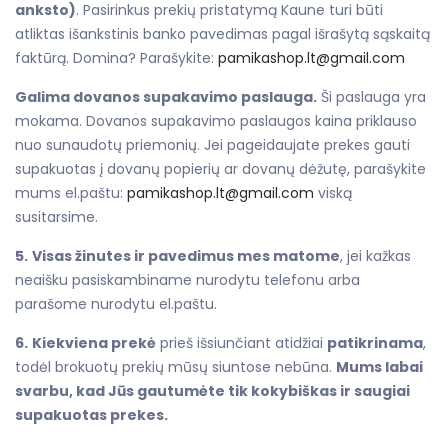
anksto)
. Pasirinkus prekių pristatymą Kaune turi būti
atliktas išankstinis banko pavedimas pagal išrašytą sąskaitą
faktūrą. Domina? Parašykite:
pamikashop.lt@gmail.com
Galima dovanos supakavimo paslauga.
Ši paslauga yra
mokama. Dovanos supakavimo paslaugos kaina priklauso
nuo sunaudotų priemonių. Jei pageidaujate prekes gauti
supakuotas į dovanų popierių ar dovanų dėžutę, parašykite
mums el.paštu:
pamikashop.lt@gmail.com
viską
susitarsime.
5.
Visas žinutes ir pavedimus mes matome
, jei kažkas
neaišku pasiskambiname nurodytu telefonu arba
parašome nurodytu el.paštu.
6.
Kiekviena prekė
prieš išsiunčiant atidžiai
patikrinama
,
todėl brokuotų prekių mūsų siuntose nebūna.
Mums labai
svarbu, kad Jūs gautumėte tik kokybiškas ir saugiai
supakuotas prekes.