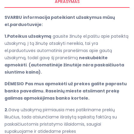
APRAŠYMAS
SVARBU
informacija pateikiant užsakymus mūsų
el.parduotuvėje:
1.Pateikus užsakymą
gausite žinutę el.paštu apie pateiktą
užsakymą. Į tą žinutę atsakyti nereikia, tai yra
el.parduotuvės automatinis pranešimas apie gautą
užsakymą, todėl gavę šį pranešimą
neskubėkite
apmokėti
.
(automatinėje žinutėje nėra paskaičiuota
siuntimo kaina).
DĖMESIO
Pas mus apmokėti už prekes galite paprastu
banko pavedimu. Raseinių mieste atsiimant prekę
galimas apmokėjimas banko kortele.
2.
Gavę užsakymą pirmiausia mes patikriname prekių
likučius, tada atsiunčiame išrašytą sąskaitą faktūrą su
paskaičiuotomis pristatymo išlaidomis, saugiai
supakuojame ir atidedame prekes