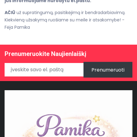
jus informuojame nurodytu el.paštu.
AČIŪ
už supratingumą, pasitikėjimą ir bendradarbiavimą.
Kiekvieną užsakymą ruošiame su meile ir atsakomybe! -
Fėja Pamika
Prenumeruokite Naujienlaiškį
Prenumeruoti