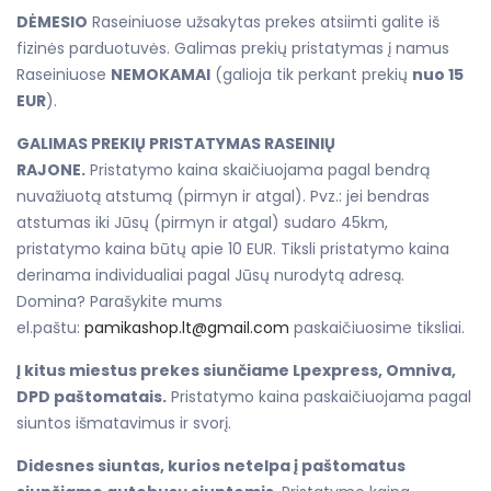
DĖMESIO
Raseiniuose užsakytas prekes atsiimti galite iš
fizinės parduotuvės. Galimas prekių pristatymas į namus
Raseiniuose
NEMOKAMAI
(galioja tik perkant prekių
nuo 15
EUR
).
GALIMAS PREKIŲ PRISTATYMAS RASEINIŲ
RAJONE.
Pristatymo kaina skaičiuojama pagal bendrą
nuvažiuotą atstumą (pirmyn ir atgal). Pvz.: jei bendras
atstumas iki Jūsų (pirmyn ir atgal) sudaro 45km,
pristatymo kaina būtų apie 10 EUR. Tiksli pristatymo kaina
derinama individualiai pagal Jūsų nurodytą adresą.
Domina? Parašykite mums
el.paštu:
pamikashop.lt@gmail.com
paskaičiuosime tiksliai.
Į kitus miestus prekes siunčiame Lpexpress, Omniva,
DPD paštomatais.
Pristatymo kaina paskaičiuojama pagal
siuntos išmatavimus ir svorį.
Didesnes siuntas, kurios netelpa į paštomatus