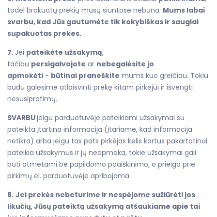
todėl brokuotų prekių mūsų siuntose nebūna.
Mums labai
svarbu, kad Jūs gautumėte tik kokybiškas ir saugiai
supakuotas prekes.
7.
Jei
pateikėte užsakymą
,
tačiau
persigalvojote
ar
nebegalėsite jo
apmokėti
-
būtinai praneškite
mums kuo greičiau. Tokiu
būdu galėsime atlaisvinti prekę kitam pirkėjui ir išvengti
nesusipratimų.
SVARBU
jeigu parduotuvėje pateikiami užsakymai su
pateikta įtartina informacija (įtariame, kad informacija
netikra) arba jeigu tas pats pirkėjas kelis kartus pakartotinai
pateikia užsakymus ir jų neapmoka, tokie užsakymai gali
būti atmetami be papildomo paaiškinimo, o prieiga prie
pirkimų el. parduotuvėje apribojama.
8.
Jei prekės nebeturime ir nespėjome sužiūrėti jos
likučių, Jūsų pateiktą užsakymą atšaukiame apie tai