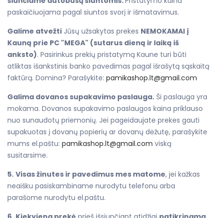
siunčiame autobusų siuntomis.
Pristatymo kaina
paskaičiuojama pagal siuntos svorį ir išmatavimus.
Galime atvežti
Jūsų užsakytas prekes
NEMOKAMAI
į
Kauną prie PC "MEGA" (sutarus dieną ir laiką iš
anksto)
. Pasirinkus prekių pristatymą Kaune turi būti
atliktas išankstinis banko pavedimas pagal išrašytą sąskaitą
faktūrą. Domina? Parašykite:
pamikashop.lt@gmail.com
Galima dovanos supakavimo paslauga.
Ši paslauga yra
mokama. Dovanos supakavimo paslaugos kaina priklauso
nuo sunaudotų priemonių. Jei pageidaujate prekes gauti
supakuotas į dovanų popierių ar dovanų dėžutę, parašykite
mums el.paštu:
pamikashop.lt@gmail.com
viską
susitarsime.
5.
Visas žinutes ir pavedimus mes matome
, jei kažkas
neaišku pasiskambiname nurodytu telefonu arba
parašome nurodytu el.paštu.
6.
Kiekviena prekė
prieš išsiunčiant atidžiai
patikrinama
,