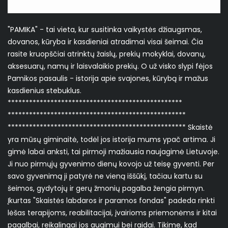
"PAMIKA" - tai vieta, kur susitinka vaikystės džiaugsmas,
dovanos, kūryba ir kasdieniai atradimai visai šeimai. Čia
rasite kruopščiai atrinktų žaislų, prekių mokyklai, dovanų,
aksesuarų, namų ir laisvalaikio prekių. O už visko slypi fėjos
Pamikos pasaulis - istorija apie svajones, kūrybą ir mažus
kasdienius stebuklus.
*************************************************
**************************************************
************************************************** Skaistė
yra mūsų giminaitė, todėl jos istorija mums ypač artima. Ji
gimė labai anksti, tai pirmoji mažiausia naujagimė Lietuvoje.
Ji nuo pirmųjų gyvenimo dienų kovojo už teisę gyventi. Per
savo gyvenimą ji patyrė ne vieną iššūkį, tačiau kartu su
šeimos, gydytojų ir gerų žmonių pagalba žengia pirmyn.
Įkurtas "Skaistės labdaros ir paramos fondas" padeda rinkti
lėšas terapijoms, reabilitacijai, įvairioms priemonėms ir kitai
pagalbai, reikalingai jos augimui bei raidai. Tikime, kad