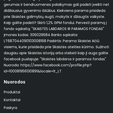
gerumas ir bendruomenės palaikymas gali padėti įveikti net
didžiausius gyvenimo iššūkius. Kiekviena parama prisideda
prie Skaistės galimybių augti, mokytis ir džiaugtis vaikyste.
Kaip galite padėti? Skirti 1,2% GPM fondui. Pervesti paramą į
fondo sąskaitą: "SKAISTĖS LABDAROS IR PARAMOS FONDAS"
Įmonės kodas: 306029684 Banko sąskaita:
LT687044090103008168 Paskirtis: Parama Skaistei Ačiū
visiems, kurie prisideda prie Skaistės ateities kūrimo. Sužinoti
daugiau apie Skaistės istoriją arba stebėti kaip ji auga galite
facebook puslapyje: "Skaistės labdaros ir paramos fondas"
Nuoroda: https://www.facebook.com/profile.php?
id=100081956130891&locale=lt_LT
Nuorodos
Produktai
Kontaktai
Paskyra