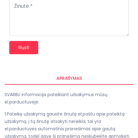
Siųsti
APRAŠYMAS
SVARBU informacija pateikiant užsakymus mūsų
el.parduotuvėje:
1.Pateikę užsakymą gausite žinutę el.paštu apie pateiktą
užsakymą. Į tą žinutę atsakyti nereikia, tai yra
el.parduotuvės automatinis pranešimas apie gautą
užsakymą, todėl gavę šį pranešimą neskubėkite apmokėti.