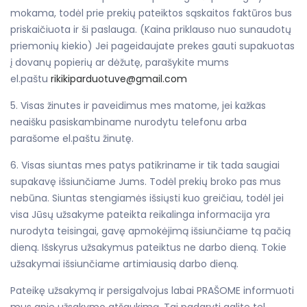
mokama, todėl prie prekių pateiktos sąskaitos faktūros bus
priskaičiuota ir ši paslauga. (Kaina priklauso nuo sunaudotų
priemonių kiekio) Jei pageidaujate prekes gauti supakuotas
į dovanų popierių ar dėžutę, parašykite mums
el.paštu
rikikiparduotuve@gmail.com
5. Visas žinutes ir paveidimus mes matome, jei kažkas
neaišku pasiskambiname nurodytu telefonu arba
parašome el.paštu žinutę.
6. Visas siuntas mes patys patikriname ir tik tada saugiai
supakavę išsiunčiame Jums. Todėl prekių broko pas mus
nebūna. Siuntas stengiamės išsiųsti kuo greičiau, todėl jei
visa Jūsų užsakyme pateikta reikalinga informacija yra
nurodyta teisingai, gavę apmokėjimą išsiunčiame tą pačią
dieną. Išskyrus užsakymus pateiktus ne darbo dieną. Tokie
užsakymai išsiunčiame artimiausią darbo dieną.
Pateikę užsakymą ir persigalvojus labai PRAŠOME informuoti
mus apie užsakymo atšaukimą. Tai padaryti galite tel.