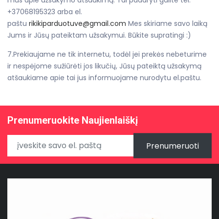
+37068195323 arba el.
paštu
rikikiparduotuve@gmail.com
Mes skiriame savo laiką
Jums ir Jūsų pateiktam užsakymui. Būkite supratingi :)
7.Prekiaujame ne tik internetu, todėl jei prekės nebeturime
ir nespėjome sužiūrėti jos likučių, Jūsų pateiktą užsakymą
atšaukiame apie tai jus informuojame nurodytu el.paštu.
Prenumeruokite Naujienlaiškį
Prenumeruoti