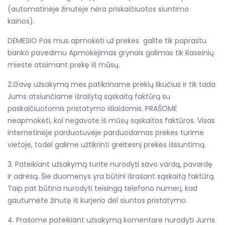
(automatinėje žinutėje nėra priskaičiuotos siuntimo
kainos).
DĖMESIO Pas mus apmokėti už prekes galite tik paprastu
banko pavedimu Apmokėjimas grynais galimas tik Raseinių
mieste atsiimant prekę iš mūsų.
2.Gavę užsakymą mes patikriname prekių likučius ir tik tada
Jums atsiunčiame išrašytą sąskaitą faktūrą su
paskaičiuotomis pristatymo išlaidomis. PRAŠOME
neapmokėti, kol negavote iš mūsų sąskaitos faktūros. Visas
internetinėje parduotuvėje parduodamas prekes turime
vietoje, todėl galime užtikrinti greitesnį prekės išsiuntimą.
3. Pateikiant užsakymą turite nurodyti savo vardą, pavardę
ir adresą. Šie duomenys yra būtini išrašant sąskaitą faktūrą.
Taip pat būtina nurodyti teisingą telefono numerį, kad
gautumėte žinutę iš kurjerio dėl siuntos pristatymo.
4. Prašome pateikiant užsakymą komentare nurodyti Jums