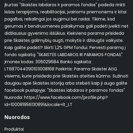
Įkurtas "Skaistės labdaros ir paramos fondas" padeda rinkti
lėšas terapijoms, reabilitacijai, įvairioms priemonėms ir kitai
pagalbai, reikalingai jos augimui bei raidai. Tikime, kad
gerumas ir bendruomenės palaikymas gali padėti įveikti net
didžiausius gyvenimo iššūkius. Kiekviena parama prisideda
prie Skaistės galimybių augti, mokytis ir džiaugtis vaikyste.
Kaip galite padėti? Skirti 1,2% GPM fondui. Pervesti paramą į
fondo sąskaitą: "SKAISTĖS LABDAROS IR PARAMOS FONDAS"
Įmonės kodas: 306029684 Banko sąskaita:
LT687044090103008168 Paskirtis: Parama Skaistei Ačiū
visiems, kurie prisideda prie Skaistės ateities kūrimo. Sužinoti
daugiau apie Skaistės istoriją arba stebėti kaip ji auga galite
facebook puslapyje: "Skaistės labdaros ir paramos fondas"
Nuoroda: https://www.facebook.com/profile.php?
id=100081956130891&locale=lt_LT
Nuorodos
Produktai