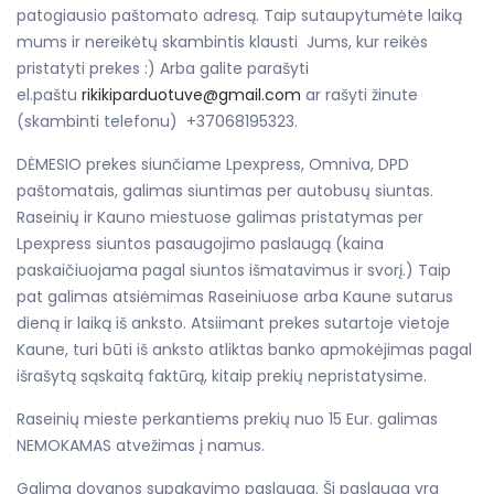
patogiausio paštomato adresą. Taip sutaupytumėte laiką
mums ir nereikėtų skambintis klausti Jums, kur reikės
pristatyti prekes :) Arba galite parašyti
el.paštu
rikikiparduotuve@gmail.com
ar rašyti žinute
(skambinti telefonu) +37068195323.
DĖMESIO prekes siunčiame Lpexpress, Omniva, DPD
paštomatais, galimas siuntimas per autobusų siuntas.
Raseinių ir Kauno miestuose galimas pristatymas per
Lpexpress siuntos pasaugojimo paslaugą (kaina
paskaičiuojama pagal siuntos išmatavimus ir svorį.) Taip
pat galimas atsiėmimas Raseiniuose arba Kaune sutarus
dieną ir laiką iš anksto. Atsiimant prekes sutartoje vietoje
Kaune, turi būti iš anksto atliktas banko apmokėjimas pagal
išrašytą sąskaitą faktūrą, kitaip prekių nepristatysime.
Raseinių mieste perkantiems prekių nuo 15 Eur. galimas
NEMOKAMAS atvežimas į namus.
Galima dovanos supakavimo paslauga. Ši paslauga yra