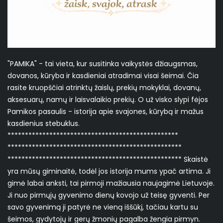
"PAMIKA" - tai vieta, kur susitinka vaikystės džiaugsmas,
dovanos, kūryba ir kasdieniai atradimai visai šeimai. Čia
rasite kruopščiai atrinktų žaislų, prekių mokyklai, dovanų,
aksesuarų, namų ir laisvalaikio prekių. O už visko slypi fėjos
Pamikos pasaulis - istorija apie svajones, kūrybą ir mažus
kasdienius stebuklus.
*************************************************
**************************************************
************************************************** Skaistė
yra mūsų giminaitė, todėl jos istorija mums ypač artima. Ji
gimė labai anksti, tai pirmoji mažiausia naujagimė Lietuvoje.
Ji nuo pirmųjų gyvenimo dienų kovojo už teisę gyventi. Per
savo gyvenimą ji patyrė ne vieną iššūkį, tačiau kartu su
šeimos, gydytojų ir gerų žmonių pagalba žengia pirmyn.