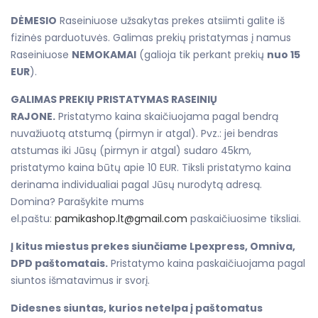
DĖMESIO
Raseiniuose užsakytas prekes atsiimti galite iš
fizinės parduotuvės. Galimas prekių pristatymas į namus
Raseiniuose
NEMOKAMAI
(galioja tik perkant prekių
nuo 15
EUR
).
GALIMAS PREKIŲ PRISTATYMAS RASEINIŲ
RAJONE.
Pristatymo kaina skaičiuojama pagal bendrą
nuvažiuotą atstumą (pirmyn ir atgal). Pvz.: jei bendras
atstumas iki Jūsų (pirmyn ir atgal) sudaro 45km,
pristatymo kaina būtų apie 10 EUR. Tiksli pristatymo kaina
derinama individualiai pagal Jūsų nurodytą adresą.
Domina? Parašykite mums
el.paštu:
pamikashop.lt@gmail.com
paskaičiuosime tiksliai.
Į kitus miestus prekes siunčiame Lpexpress, Omniva,
DPD paštomatais.
Pristatymo kaina paskaičiuojama pagal
siuntos išmatavimus ir svorį.
Didesnes siuntas, kurios netelpa į paštomatus