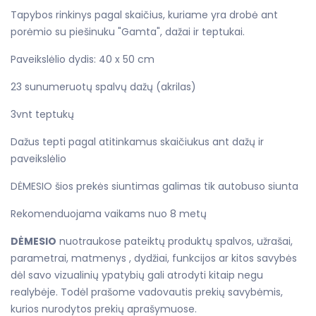
Tapybos rinkinys pagal skaičius, kuriame yra drobė ant
porėmio su piešinuku "Gamta", dažai ir teptukai.
Paveikslėlio dydis: 40 x 50 cm
23 sunumeruotų spalvų dažų (akrilas)
3vnt teptukų
Dažus tepti pagal atitinkamus skaičiukus ant dažų ir
paveikslėlio
DĖMESIO šios prekės siuntimas galimas tik autobuso siunta
Rekomenduojama vaikams nuo 8 metų
DĖMESIO
nuotraukose pateiktų produktų spalvos, užrašai,
parametrai, matmenys , dydžiai, funkcijos ar kitos savybės
dėl savo vizualinių ypatybių gali atrodyti kitaip negu
realybėje. Todėl prašome vadovautis prekių savybėmis,
kurios nurodytos prekių aprašymuose.