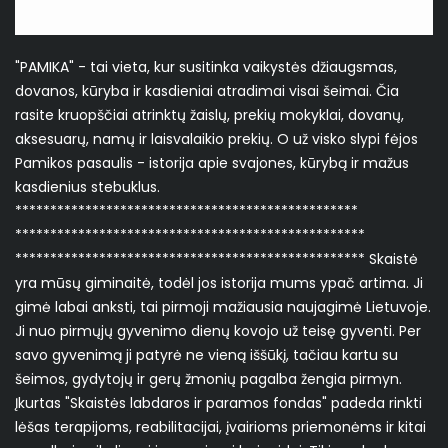
"PAMIKA" - tai vieta, kur susitinka vaikystės džiaugsmas,
dovanos, kūryba ir kasdieniai atradimai visai šeimai. Čia
rasite kruopščiai atrinktų žaislų, prekių mokyklai, dovanų,
aksesuarų, namų ir laisvalaikio prekių. O už visko slypi fėjos
Pamikos pasaulis - istorija apie svajones, kūrybą ir mažus
kasdienius stebuklus.
*************************************************
**************************************************
************************************************** Skaistė
yra mūsų giminaitė, todėl jos istorija mums ypač artima. Ji
gimė labai anksti, tai pirmoji mažiausia naujagimė Lietuvoje.
Ji nuo pirmųjų gyvenimo dienų kovojo už teisę gyventi. Per
savo gyvenimą ji patyrė ne vieną iššūkį, tačiau kartu su
šeimos, gydytojų ir gerų žmonių pagalba žengia pirmyn.
Įkurtas "Skaistės labdaros ir paramos fondas" padeda rinkti
lėšas terapijoms, reabilitacijai, įvairioms priemonėms ir kitai