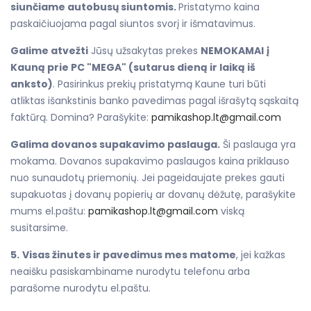
siunčiame autobusų siuntomis.
Pristatymo kaina
paskaičiuojama pagal siuntos svorį ir išmatavimus.
Galime atvežti
Jūsų užsakytas prekes
NEMOKAMAI
į
Kauną prie PC "MEGA" (sutarus dieną ir laiką iš
anksto)
. Pasirinkus prekių pristatymą Kaune turi būti
atliktas išankstinis banko pavedimas pagal išrašytą sąskaitą
faktūrą. Domina? Parašykite:
pamikashop.lt@gmail.com
Galima dovanos supakavimo paslauga.
Ši paslauga yra
mokama. Dovanos supakavimo paslaugos kaina priklauso
nuo sunaudotų priemonių. Jei pageidaujate prekes gauti
supakuotas į dovanų popierių ar dovanų dėžutę, parašykite
mums el.paštu:
pamikashop.lt@gmail.com
viską
susitarsime.
5.
Visas žinutes ir pavedimus mes matome
, jei kažkas
neaišku pasiskambiname nurodytu telefonu arba
parašome nurodytu el.paštu.