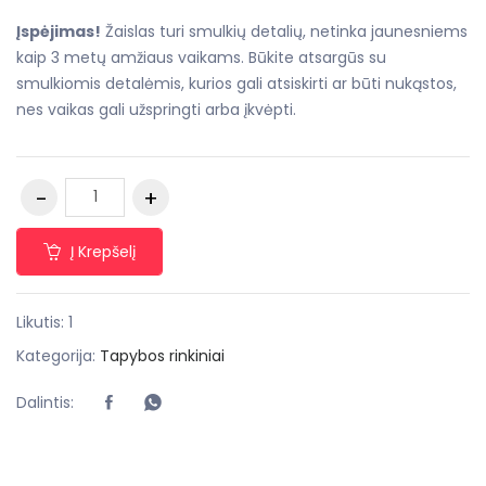
Įspėjimas!
Žaislas turi smulkių detalių, netinka jaunesniems
kaip 3 metų amžiaus vaikams. Būkite atsargūs su
smulkiomis detalėmis, kurios gali atsiskirti ar būti nukąstos,
nes vaikas gali užspringti arba įkvėpti.
Į Krepšelį
Likutis: 1
Kategorija:
Tapybos rinkiniai
Dalintis: