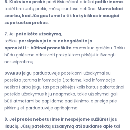
6.
Kiekviena prekė
prieš išsiunčiant atidžiai
patikrinama
,
todėl brokuotų prekių mūsų siuntose nebūna.
Mums labai
svarbu, kad Jūs gautumėte tik kokybiškas ir saugiai
supakuotas prekes.
7.
Jei
pateikėte užsakymą
,
tačiau
persigalvojote
ar
nebegalėsite jo
apmokėti
-
būtinai praneškite
mums kuo greičiau. Tokiu
būdu galėsime atlaisvinti prekę kitam pirkėjui ir išvengti
nesusipratimų.
SVARBU
jeigu parduotuvėje pateikiami užsakymai su
pateikta įtartina informacija (įtariame, kad informacija
netikra) arba jeigu tas pats pirkėjas kelis kartus pakartotinai
pateikia užsakymus ir jų neapmoka, tokie užsakymai gali
būti atmetami be papildomo paaiškinimo, o prieiga prie
pirkimų el. parduotuvėje apribojama.
8.
Jei prekės nebeturime ir nespėjome sužiūrėti jos
likučių, Jūsų pateiktą užsakymą atšaukiame apie tai