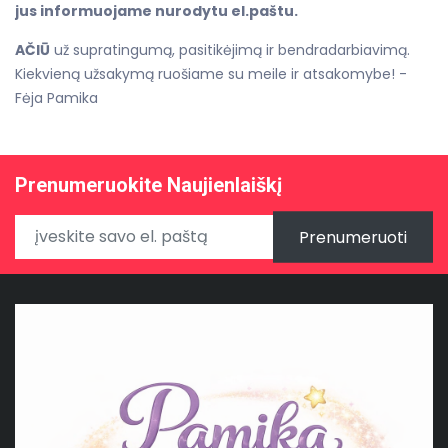
jus informuojame nurodytu el.paštu.
AČIŪ
už supratingumą, pasitikėjimą ir bendradarbiavimą.
Kiekvieną užsakymą ruošiame su meile ir atsakomybe! -
Fėja Pamika
Prenumeruokite Naujienlaiškį
Prenumeruoti