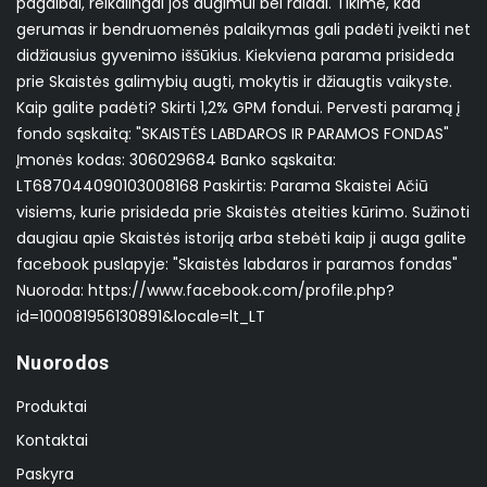
pagalbai, reikalingai jos augimui bei raidai. Tikime, kad
gerumas ir bendruomenės palaikymas gali padėti įveikti net
didžiausius gyvenimo iššūkius. Kiekviena parama prisideda
prie Skaistės galimybių augti, mokytis ir džiaugtis vaikyste.
Kaip galite padėti? Skirti 1,2% GPM fondui. Pervesti paramą į
fondo sąskaitą: "SKAISTĖS LABDAROS IR PARAMOS FONDAS"
Įmonės kodas: 306029684 Banko sąskaita:
LT687044090103008168 Paskirtis: Parama Skaistei Ačiū
visiems, kurie prisideda prie Skaistės ateities kūrimo. Sužinoti
daugiau apie Skaistės istoriją arba stebėti kaip ji auga galite
facebook puslapyje: "Skaistės labdaros ir paramos fondas"
Nuoroda: https://www.facebook.com/profile.php?
id=100081956130891&locale=lt_LT
Nuorodos
Produktai
Kontaktai
Paskyra