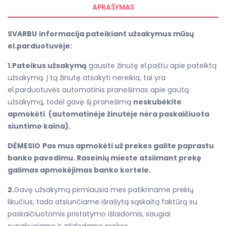
APRAŠYMAS
SVARBU
informacija pateikiant užsakymus mūsų
el.parduotuvėje:
1.Pateikus užsakymą
gausite žinutę el.paštu apie pateiktą
užsakymą. Į tą žinutę atsakyti nereikia, tai yra
el.parduotuvės automatinis pranešimas apie gautą
užsakymą, todėl gavę šį pranešimą
neskubėkite
apmokėti
.
(automatinėje žinutėje nėra paskaičiuota
siuntimo kaina).
DĖMESIO
Pas mus apmokėti už prekes galite paprastu
banko pavedimu. Raseinių mieste atsiimant prekę
galimas apmokėjimas banko kortele.
2.
Gavę užsakymą pirmiausia mes patikriname prekių
likučius, tada atsiunčiame išrašytą sąskaitą faktūrą su
paskaičiuotomis pristatymo išlaidomis, saugiai
supakuojame ir atidedame prekes