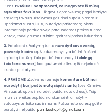
Jums.
PRAŠOME
neapmokėti, kol negavote iš mūsų
sąskaitos
faktūros.
Tik gavus apmokėjimą pagal išrašytą
sąskaitą faktūrą užsakymas galutinai supakuojamas ir
išperkama siunta į Jūsų nurodytą paštomatą. Visas
internetinėje parduotuvėje parduodamas prekes turime
vietoje, todėl galime užtikrinti greitesnį prekės išsiuntimą.
3.
Pateikiant užsakymą turite
nurodyti savo vardą,
pavardę ir adresą
. Šie duomenys yra būtini išrašant
sąskaitą faktūrą. Taip pat būtina nurodyti
teisingą
telefono numerį
, kad gautumėte žinutę iš kurjerio dėl
siuntos pristatymo.
4.
PRAŠOME
užsakymo formoje
komentare būtinai
nurodyti į kurį paštomatą siųsti siuntą
(pvz. Omniva
Vilniaus akropolis ir nurodyti paštomato adresą). Taip
mums nereikės papildomai skambinti ar rašyti -
sutaupysite laiko sau ir mums. Paštomato adresą galite
parašyti ir el.paštu:
pamikashop.lt@gmail.com