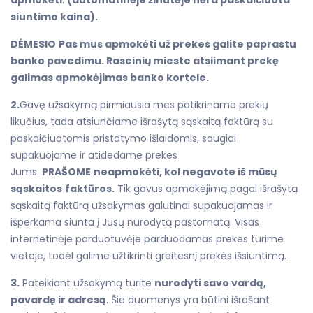
siuntimo kaina).
DĖMESIO
Pas mus apmokėti už prekes galite paprastu
banko pavedimu. Raseinių mieste atsiimant prekę
galimas apmokėjimas banko kortele.
2.
Gavę užsakymą pirmiausia mes patikriname prekių
likučius, tada atsiunčiame išrašytą sąskaitą faktūrą su
paskaičiuotomis pristatymo išlaidomis, saugiai
supakuojame ir atidedame prekes
Jums.
PRAŠOME
neapmokėti, kol negavote iš mūsų
sąskaitos
faktūros.
Tik gavus apmokėjimą pagal išrašytą
sąskaitą faktūrą užsakymas galutinai supakuojamas ir
išperkama siunta į Jūsų nurodytą paštomatą. Visas
internetinėje parduotuvėje parduodamas prekes turime
vietoje, todėl galime užtikrinti greitesnį prekės išsiuntimą.
3.
Pateikiant užsakymą turite
nurodyti savo vardą,
pavardę ir adresą
. Šie duomenys yra būtini išrašant