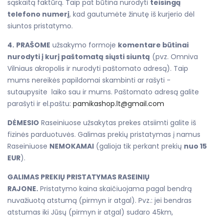
sąskaitą faktūrą. Taip pat būtina nurodyti
teisingą
telefono numerį
, kad gautumėte žinutę iš kurjerio dėl
siuntos pristatymo.
4.
PRAŠOME
užsakymo formoje
komentare būtinai
nurodyti į kurį paštomatą siųsti siuntą
(pvz. Omniva
Vilniaus akropolis ir nurodyti paštomato adresą). Taip
mums nereikės papildomai skambinti ar rašyti -
sutaupysite laiko sau ir mums. Paštomato adresą galite
parašyti ir el.paštu:
pamikashop.lt@gmail.com
DĖMESIO
Raseiniuose užsakytas prekes atsiimti galite iš
fizinės parduotuvės. Galimas prekių pristatymas į namus
Raseiniuose
NEMOKAMAI
(galioja tik perkant prekių
nuo 15
EUR
).
GALIMAS PREKIŲ PRISTATYMAS RASEINIŲ
RAJONE.
Pristatymo kaina skaičiuojama pagal bendrą
nuvažiuotą atstumą (pirmyn ir atgal). Pvz.: jei bendras
atstumas iki Jūsų (pirmyn ir atgal) sudaro 45km,