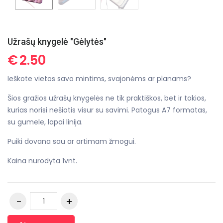
Užrašų knygelė "Gėlytės"
€
2.50
Ieškote vietos savo mintims, svajonėms ar planams?
Šios gražios užrašų knygelės ne tik praktiškos, bet ir tokios,
kurias norisi nešiotis visur su savimi. Patogus A7 formatas,
su gumele, lapai linija.
Puiki dovana sau ar artimam žmogui.
Kaina nurodyta 1vnt.