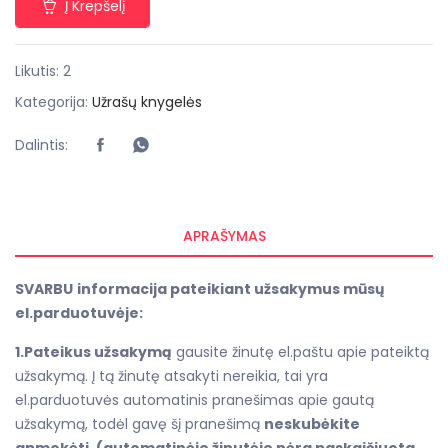
Į Krepšelį
Likutis: 2
Kategorija:
Užrašų knygelės
Dalintis:
APRAŠYMAS
SVARBU
informacija pateikiant užsakymus mūsų
el.parduotuvėje:
1.Pateikus užsakymą
gausite žinutę el.paštu apie pateiktą
užsakymą. Į tą žinutę atsakyti nereikia, tai yra
el.parduotuvės automatinis pranešimas apie gautą
užsakymą, todėl gavę šį pranešimą
neskubėkite
apmokėti
.
(automatinėje žinutėje nėra paskaičiuota