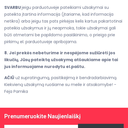
SVARBU
jeigu parduotuvėje pateikiami užsakymai su
pateikta įtartina informacija (įtariame, kad informacija
netikra) arba jeigu tas pats pirkėjas kelis kartus pakartotinai
pateikia užsakymus ir jų neapmoka, tokie užsakymai gali
būti atmetami be papildomo paaiškinimo, o prieiga prie
pirkimų el. parduotuvėje apribojama.
8.
Jei prekės nebeturime ir nespėjome sužiūrėti jos
likučių, Jūsų pateiktą užsakymą atšaukiame apie tai
jus informuojame nurodytu el.paštu.
AČIŪ
už supratingumą, pasitikėjimą ir bendradarbiavimą.
Kiekvieną užsakymą ruošiame su meile ir atsakomybe! -
Fėja Pamika
Prenumeruokite Naujienlaiškį