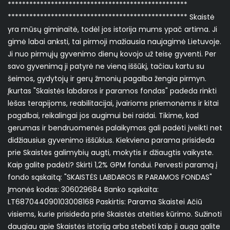
**************************************************
************************************************** Skaistė
yra mūsų giminaitė, todėl jos istorija mums ypač artima. Ji
gimė labai anksti, tai pirmoji mažiausia naujagimė Lietuvoje.
Ji nuo pirmųjų gyvenimo dienų kovojo už teisę gyventi. Per
savo gyvenimą ji patyrė ne vieną iššūkį, tačiau kartu su
šeimos, gydytojų ir gerų žmonių pagalba žengia pirmyn.
Įkurtas "Skaistės labdaros ir paramos fondas" padeda rinkti
lėšas terapijoms, reabilitacijai, įvairioms priemonėms ir kitai
pagalbai, reikalingai jos augimui bei raidai. Tikime, kad
gerumas ir bendruomenės palaikymas gali padėti įveikti net
didžiausius gyvenimo iššūkius. Kiekviena parama prisideda
prie Skaistės galimybių augti, mokytis ir džiaugtis vaikyste.
Kaip galite padėti? Skirti 1,2% GPM fondui. Pervesti paramą į
fondo sąskaitą: "SKAISTĖS LABDAROS IR PARAMOS FONDAS"
Įmonės kodas: 306029684 Banko sąskaita:
LT687044090103008168 Paskirtis: Parama Skaistei Ačiū
visiems, kurie prisideda prie Skaistės ateities kūrimo. Sužinoti
daugiau apie Skaistės istoriją arba stebėti kaip ji auga galite