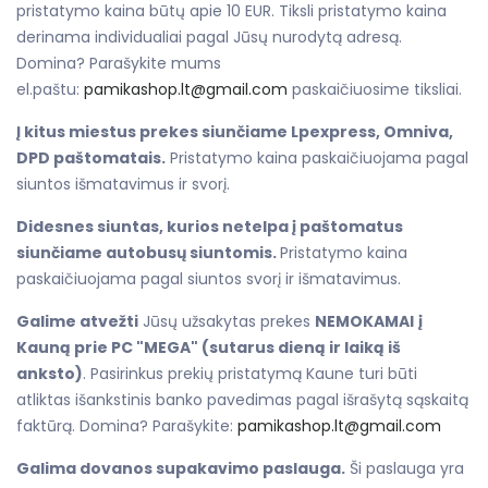
pristatymo kaina būtų apie 10 EUR. Tiksli pristatymo kaina
derinama individualiai pagal Jūsų nurodytą adresą.
Domina? Parašykite mums
el.paštu:
pamikashop.lt@gmail.com
paskaičiuosime tiksliai.
Į kitus miestus prekes siunčiame Lpexpress, Omniva,
DPD paštomatais.
Pristatymo kaina paskaičiuojama pagal
siuntos išmatavimus ir svorį.
Didesnes siuntas, kurios netelpa į paštomatus
siunčiame autobusų siuntomis.
Pristatymo kaina
paskaičiuojama pagal siuntos svorį ir išmatavimus.
Galime atvežti
Jūsų užsakytas prekes
NEMOKAMAI
į
Kauną prie PC "MEGA" (sutarus dieną ir laiką iš
anksto)
. Pasirinkus prekių pristatymą Kaune turi būti
atliktas išankstinis banko pavedimas pagal išrašytą sąskaitą
faktūrą. Domina? Parašykite:
pamikashop.lt@gmail.com
Galima dovanos supakavimo paslauga.
Ši paslauga yra