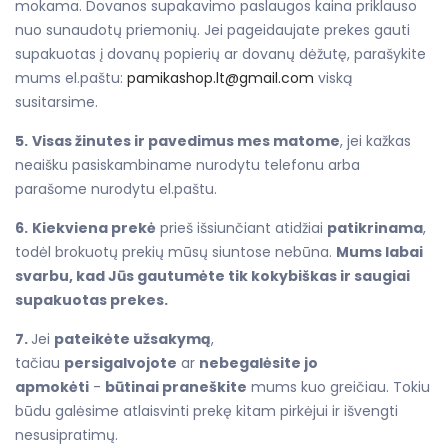
mokama. Dovanos supakavimo paslaugos kaina priklauso
nuo sunaudotų priemonių. Jei pageidaujate prekes gauti
supakuotas į dovanų popierių ar dovanų dėžutę, parašykite
mums el.paštu:
pamikashop.lt@gmail.com
viską
susitarsime.
5.
Visas žinutes ir pavedimus mes matome
, jei kažkas
neaišku pasiskambiname nurodytu telefonu arba
parašome nurodytu el.paštu.
6.
Kiekviena prekė
prieš išsiunčiant atidžiai
patikrinama
,
todėl brokuotų prekių mūsų siuntose nebūna.
Mums labai
svarbu, kad Jūs gautumėte tik kokybiškas ir saugiai
supakuotas prekes.
7.
Jei
pateikėte užsakymą
,
tačiau
persigalvojote
ar
nebegalėsite jo
apmokėti
-
būtinai praneškite
mums kuo greičiau. Tokiu
būdu galėsime atlaisvinti prekę kitam pirkėjui ir išvengti
nesusipratimų.