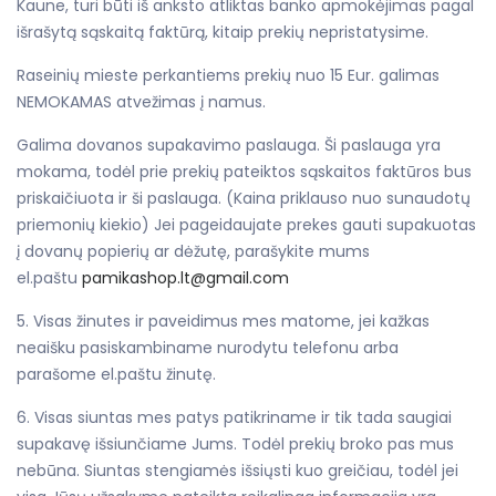
Kaune, turi būti iš anksto atliktas banko apmokėjimas pagal
išrašytą sąskaitą faktūrą, kitaip prekių nepristatysime.
Raseinių mieste perkantiems prekių nuo 15 Eur. galimas
NEMOKAMAS atvežimas į namus.
Galima dovanos supakavimo paslauga. Ši paslauga yra
mokama, todėl prie prekių pateiktos sąskaitos faktūros bus
priskaičiuota ir ši paslauga. (Kaina priklauso nuo sunaudotų
priemonių kiekio) Jei pageidaujate prekes gauti supakuotas
į dovanų popierių ar dėžutę, parašykite mums
el.paštu
pamikashop.lt@gmail.com
5. Visas žinutes ir paveidimus mes matome, jei kažkas
neaišku pasiskambiname nurodytu telefonu arba
parašome el.paštu žinutę.
6. Visas siuntas mes patys patikriname ir tik tada saugiai
supakavę išsiunčiame Jums. Todėl prekių broko pas mus
nebūna. Siuntas stengiamės išsiųsti kuo greičiau, todėl jei