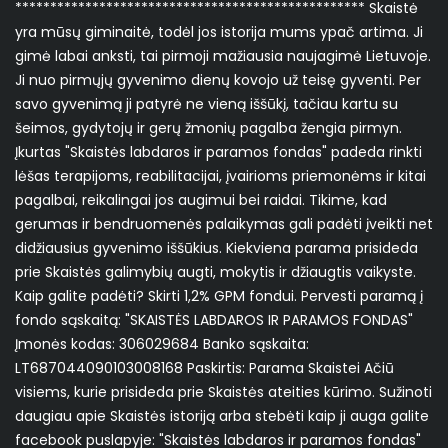
************************************************** Skaistė
yra mūsų giminaitė, todėl jos istorija mums ypač artima. Ji
gimė labai anksti, tai pirmoji mažiausia naujagimė Lietuvoje.
Ji nuo pirmųjų gyvenimo dienų kovojo už teisę gyventi. Per
savo gyvenimą ji patyrė ne vieną iššūkį, tačiau kartu su
šeimos, gydytojų ir gerų žmonių pagalba žengia pirmyn.
Įkurtas "Skaistės labdaros ir paramos fondas" padeda rinkti
lėšas terapijoms, reabilitacijai, įvairioms priemonėms ir kitai
pagalbai, reikalingai jos augimui bei raidai. Tikime, kad
gerumas ir bendruomenės palaikymas gali padėti įveikti net
didžiausius gyvenimo iššūkius. Kiekviena parama prisideda
prie Skaistės galimybių augti, mokytis ir džiaugtis vaikyste.
Kaip galite padėti? Skirti 1,2% GPM fondui. Pervesti paramą į
fondo sąskaitą: "SKAISTĖS LABDAROS IR PARAMOS FONDAS"
Įmonės kodas: 306029684 Banko sąskaita:
LT687044090103008168 Paskirtis: Parama Skaistei Ačiū
visiems, kurie prisideda prie Skaistės ateities kūrimo. Sužinoti
daugiau apie Skaistės istoriją arba stebėti kaip ji auga galite
facebook puslapyje: "Skaistės labdaros ir paramos fondas"