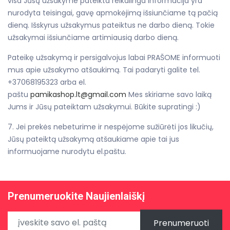
visa Jūsų užsakyme pateikta reikalinga informacija yra
nurodyta teisingai, gavę apmokėjimą išsiunčiame tą pačią
dieną. Išskyrus užsakymus pateiktus ne darbo dieną. Tokie
užsakymai išsiunčiame artimiausią darbo dieną.
Pateikę užsakymą ir persigalvojus labai PRAŠOME informuoti
mus apie užsakymo atšaukimą. Tai padaryti galite tel.
+37068195323 arba el.
paštu
pamikashop.lt@gmail.com
Mes skiriame savo laiką
Jums ir Jūsų pateiktam užsakymui. Būkite supratingi :)
7. Jei prekės nebeturime ir nespėjome sužiūrėti jos likučių,
Jūsų pateiktą užsakymą atšaukiame apie tai jus
informuojame nurodytu el.paštu.
Prenumeruokite Naujienlaiškį
Prenumeruoti