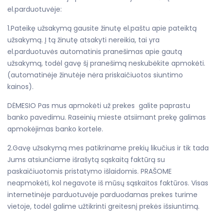
el.parduotuvėje:
1.Pateikę užsakymą gausite žinutę el.paštu apie pateiktą
užsakymą. Į tą žinutę atsakyti nereikia, tai yra
el.parduotuvės automatinis pranešimas apie gautą
užsakymą, todėl gavę šį pranešimą neskubėkite apmokėti.
(automatinėje žinutėje nėra priskaičiuotos siuntimo
kainos).
DĖMESIO Pas mus apmokėti už prekes galite paprastu
banko pavedimu. Raseinių mieste atsiimant prekę galimas
apmokėjimas banko kortele.
2.Gavę užsakymą mes patikriname prekių likučius ir tik tada
Jums atsiunčiame išrašytą sąskaitą faktūrą su
paskaičiuotomis pristatymo išlaidomis. PRAŠOME
neapmokėti, kol negavote iš mūsų sąskaitos faktūros. Visas
internetinėje parduotuvėje parduodamas prekes turime
vietoje, todėl galime užtikrinti greitesnį prekės išsiuntimą.