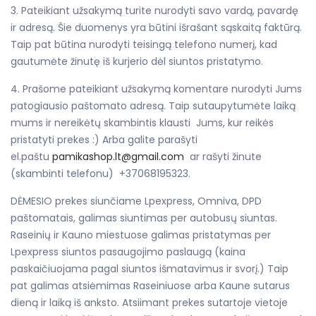
3. Pateikiant užsakymą turite nurodyti savo vardą, pavardę
ir adresą. Šie duomenys yra būtini išrašant sąskaitą faktūrą.
Taip pat būtina nurodyti teisingą telefono numerį, kad
gautumėte žinutę iš kurjerio dėl siuntos pristatymo.
4. Prašome pateikiant užsakymą komentare nurodyti Jums
patogiausio paštomato adresą. Taip sutaupytumėte laiką
mums ir nereikėtų skambintis klausti Jums, kur reikės
pristatyti prekes :) Arba galite parašyti
el.paštu
pamikashop.lt@gmail.com
ar rašyti žinute
(skambinti telefonu) +37068195323.
DĖMESIO prekes siunčiame Lpexpress, Omniva, DPD
paštomatais, galimas siuntimas per autobusų siuntas.
Raseinių ir Kauno miestuose galimas pristatymas per
Lpexpress siuntos pasaugojimo paslaugą (kaina
paskaičiuojama pagal siuntos išmatavimus ir svorį.) Taip
pat galimas atsiėmimas Raseiniuose arba Kaune sutarus
dieną ir laiką iš anksto. Atsiimant prekes sutartoje vietoje