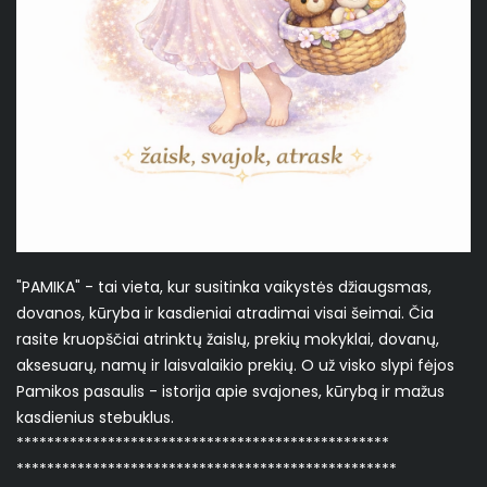
"PAMIKA" - tai vieta, kur susitinka vaikystės džiaugsmas,
dovanos, kūryba ir kasdieniai atradimai visai šeimai. Čia
rasite kruopščiai atrinktų žaislų, prekių mokyklai, dovanų,
aksesuarų, namų ir laisvalaikio prekių. O už visko slypi fėjos
Pamikos pasaulis - istorija apie svajones, kūrybą ir mažus
kasdienius stebuklus.
*************************************************
**************************************************