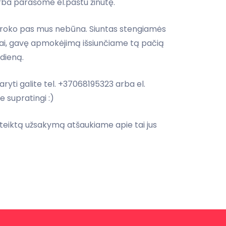
rba parašome el.paštu žinutę.
ų broko pas mus nebūna. Siuntas stengiamės
ingai, gavę apmokėjimą išsiunčiame tą pačią
dieną.
yti galite tel. +37068195323 arba el.
e supratingi :)
pateiktą užsakymą atšaukiame apie tai jus