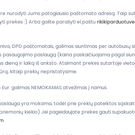
e nurodyti Jums patogiausio paštomato adresą. Taip su
yti prekes :) Arba galite parašyti el.paštu
rikikiparduotu
va, DPD paštomatais, galimas siuntimas per autobusų siu
 pasaugojimo paslaugą (kaina paskaičiuojama pagal siunt
ieną ir laiką iš anksto. Atsiimant prekes sutartoje vietoj
rą, kitaip prekių nepristatysime.
15 Eur. galimas NEMOKAMAS atvežimas į namus.
slauga yra mokama, todėl prie prekių pateiktos sąskaitos 
priemonių kiekio) Jei pageidaujate prekes gauti supakuota
om