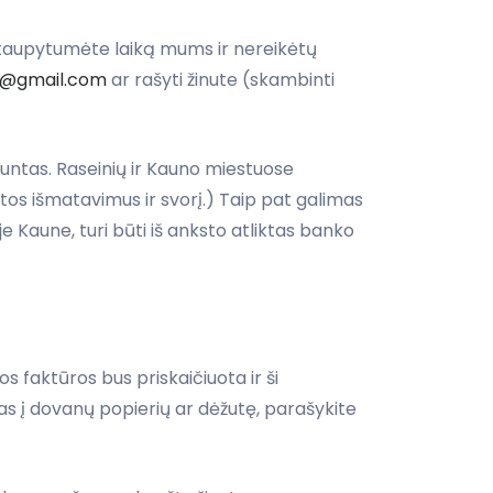
taupytumėte laiką mums ir nereikėtų
ve@gmail.com
ar rašyti žinute (skambinti
ntas. Raseinių ir Kauno miestuose
os išmatavimus ir svorį.) Taip pat galimas
e Kaune, turi būti iš anksto atliktas banko
faktūros bus priskaičiuota ir ši
s į dovanų popierių ar dėžutę, parašykite