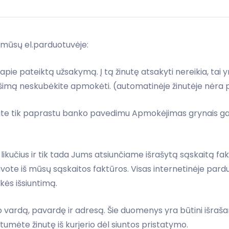
 mūsų el.parduotuvėje:
 apie pateiktą užsakymą. Į tą žinutę atsakyti nereikia, ta
imą neskubėkite apmokėti. (automatinėje žinutėje nėra pr
e tik paprastu banko pavedimu Apmokėjimas grynais gali
kučius ir tik tada Jums atsiunčiame išrašytą sąskaitą fa
vote iš mūsų sąskaitos faktūros. Visas internetinėje pa
ekės išsiuntimą.
o vardą, pavardę ir adresą. Šie duomenys yra būtini išraša
umėte žinutę iš kurjerio dėl siuntos pristatymo.