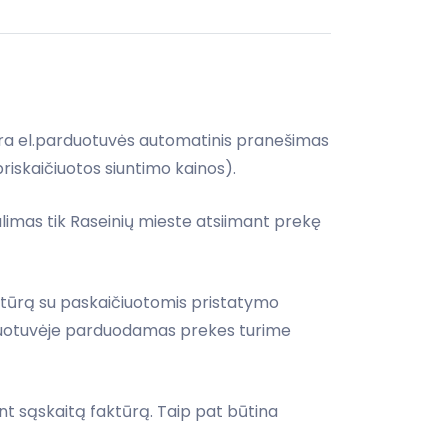
i yra el.parduotuvės automatinis pranešimas
iskaičiuotos siuntimo kainos).
mas tik Raseinių mieste atsiimant prekę
ktūrą su paskaičiuotomis pristatymo
rduotuvėje parduodamas prekes turime
nt sąskaitą faktūrą. Taip pat būtina