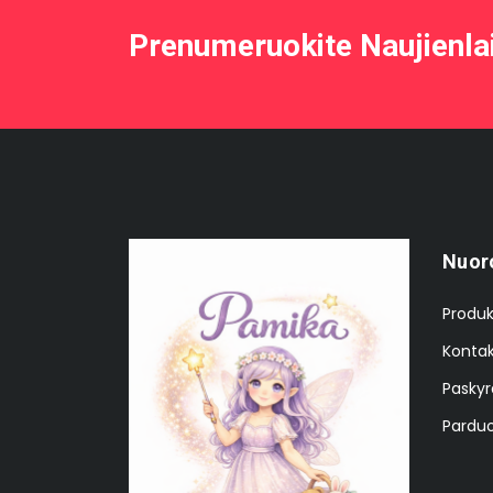
Prenumeruokite Naujienla
Nuor
Produk
Kontak
Paskyr
Parduo