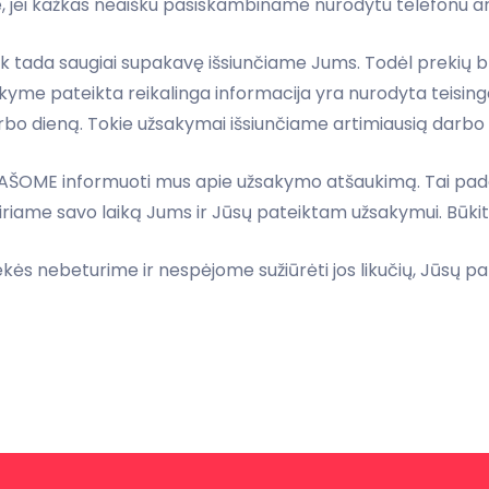
, jei kažkas neaišku pasiskambiname nurodytu telefonu a
 tik tada saugiai supakavę išsiunčiame Jums. Todėl preki
užsakyme pateikta reikalinga informacija yra nurodyta teis
rbo dieną. Tokie užsakymai išsiunčiame artimiausią darbo 
RAŠOME informuoti mus apie užsakymo atšaukimą. Tai padar
riame savo laiką Jums ir Jūsų pateiktam užsakymui. Būkit
rekės nebeturime ir nespėjome sužiūrėti jos likučių, Jūsų 