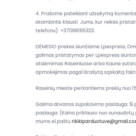
4. Prašome pateikiant užsakymą komentar
skambintis klausti Jums, kur reikės pristat
telefonu) +37068195323.
DĖMESIO prekes siunčiame Lpexpress, Omni
galimas pristatymas per Lpexpress siuntos
atsiėmimas Raseiniuose arba Kaune sutarus d
apmokėjimas pagal išrašytą sąskaitą faktū
Raseinių mieste perkantiems prekių nuo 
Galima dovanos supakavimo paslauga. Ši pa
paslauga. (Kaina priklauso nuo sunaudotų 
mums el.paštu
rikikiparduotuve@gmail.c