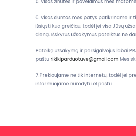
5. Visas žinutes ir paveidimus mes matome
6. Visas siuntas mes patys patikriname ir
išsiųsti kuo greičiau, todėl jei visa Jūsų 
dieną. Išskyrus užsakymus pateiktus ne da
Pateikę užsakymą ir persigalvojus labai P
paštu
rikikiparduotuve@gmail.com
Mes ski
7.Prekiaujame ne tik internetu, todėl jei p
informuojame nurodytu el.paštu.