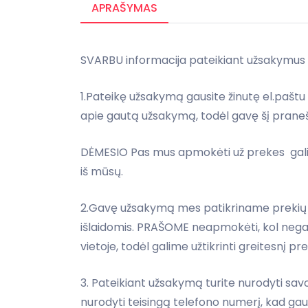
APRAŠYMAS
SVARBU informacija pateikiant užsakymus
1.Pateikę užsakymą gausite žinutę el.paštu
apie gautą užsakymą, todėl gavę šį praneš
DĖMESIO Pas mus apmokėti už prekes galit
iš mūsų.
2.Gavę užsakymą mes patikriname prekių li
išlaidomis. PRAŠOME neapmokėti, kol nega
vietoje, todėl galime užtikrinti greitesnį pr
3. Pateikiant užsakymą turite nurodyti sav
nurodyti teisingą telefono numerį, kad gaut