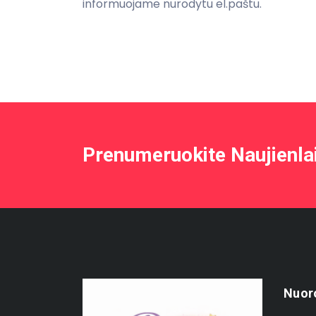
informuojame nurodytu el.paštu.
Prenumeruokite Naujienla
Nuor