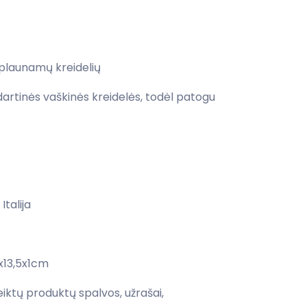
išplaunamų kreidelių
dartinės vaškinės kreidelės, todėl patogu
Italija
x13,5x1cm
ktų produktų spalvos, užrašai,