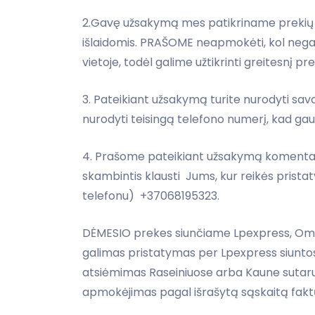
2.Gavę užsakymą mes patikriname prekių li
išlaidomis. PRAŠOME neapmokėti, kol nega
vietoje, todėl galime užtikrinti greitesnį pr
3. Pateikiant užsakymą turite nurodyti sav
nurodyti teisingą telefono numerį, kad gaut
4. Prašome pateikiant užsakymą komentar
skambintis klausti Jums, kur reikės pristat
telefonu) +37068195323.
DĖMESIO prekes siunčiame Lpexpress, Omni
galimas pristatymas per Lpexpress siuntos
atsiėmimas Raseiniuose arba Kaune sutarus d
apmokėjimas pagal išrašytą sąskaitą faktū