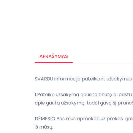
APRAŠYMAS
SVARBU informacija pateikiant užsakymus
1.Pateikę užsakymą gausite žinutę el.paštu
apie gautą užsakymą, todėl gavę šį praneš
DĖMESIO Pas mus apmokėti už prekes galit
iš mūsų.