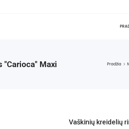
PRA
s "Carioca" Maxi
Pradžia
Vaškinių kreidelių r