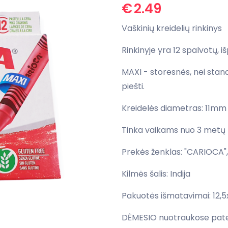
€
2.49
Vaškinių kreidelių rinkinys
Rinkinyje yra 12 spalvotų, 
MAXI - storesnės, nei stan
piešti.
Kreidelės diametras: 11mm
Tinka vaikams nuo 3 metų
Prekės ženklas: "CARIOCA", 
Kilmės šalis: Indija
Pakuotės išmatavimai: 12,5
DĖMESIO nuotraukose patei