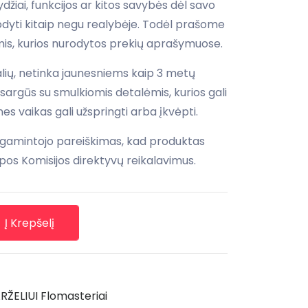
žiai, funkcijos ar kitos savybės dėl savo
rodyti kitaip negu realybėje. Todėl prašome
is, kurios nurodytos prekių aprašymuose.
alių, netinka jaunesniems kaip 3 metų
sargūs su smulkiomis detalėmis, kurios gali
nes vaikas gali užspringti arba įkvėpti.
 gamintojo pareiškimas, kad produktas
pos Komisijos direktyvų reikalavimus.
Į Krepšelį
RŽELIUI
Flomasteriai