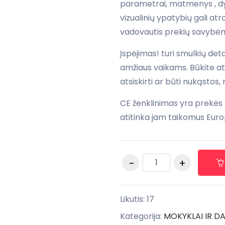
parametrai, matmenys , dyd
vizualinių ypatybių gali at
vadovautis prekių savybėm
Įspėjimas! turi smulkių det
amžiaus vaikams. Būkite at
atsiskirti ar būti nukąstos, 
CE ženklinimas yra prekės
atitinka jam taikomus Euro
Likutis: 17
Kategorija:
MOKYKLAI IR DA