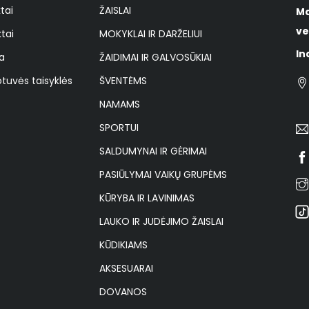
tai
ŽAISLAI
Ma
ve
tai
MOKYKLAI IR DARŽELIUI
In
a
ŽAIDIMAI IR GALVOSŪKIAI
tuvės taisyklės
ŠVENTĖMS
NAMAMS
SPORTUI
SALDUMYNAI IR GĖRIMAI
PASIŪLYMAI VAIKŲ GRUPĖMS
KŪRYBA IR LAVINIMAS
LAUKO IR JUDĖJIMO ŽAISLAI
KŪDIKIAMS
AKSESUARAI
DOVANOS