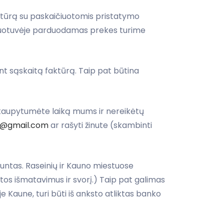
ktūrą su paskaičiuotomis pristatymo
rduotuvėje parduodamas prekes turime
nt sąskaitą faktūrą. Taip pat būtina
taupytumėte laiką mums ir nereikėtų
ve@gmail.com
ar rašyti žinute (skambinti
ntas. Raseinių ir Kauno miestuose
os išmatavimus ir svorį.) Taip pat galimas
e Kaune, turi būti iš anksto atliktas banko