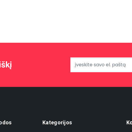
iškį
odos
Kategorijos
Ko