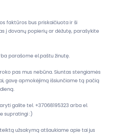
faktūros bus priskaičiuota ir ši
s į dovanų popierių ar dėžutę, parašykite
rba parašome el.paštu žinutę.
ų broko pas mus nebūna. Siuntas stengiamės
ingai, gavę apmokėjimą išsiunčiame tą pačią
dieną.
yti galite tel. +37068195323 arba el.
e supratingi :)
pateiktą užsakymą atšaukiame apie tai jus