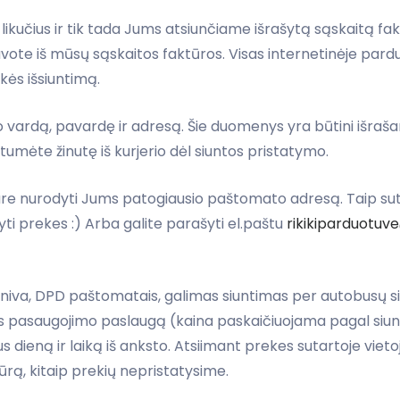
kučius ir tik tada Jums atsiunčiame išrašytą sąskaitą fa
vote iš mūsų sąskaitos faktūros. Visas internetinėje pa
ekės išsiuntimą.
o vardą, pavardę ir adresą. Šie duomenys yra būtini išraša
umėte žinutę iš kurjerio dėl siuntos pristatymo.
e nurodyti Jums patogiausio paštomato adresą. Taip su
yti prekes :) Arba galite parašyti el.paštu
rikikiparduotu
va, DPD paštomatais, galimas siuntimas per autobusų siu
 pasaugojimo paslaugą (kaina paskaičiuojama pagal siunt
ieną ir laiką iš anksto. Atsiimant prekes sutartoje vietoj
rą, kitaip prekių nepristatysime.