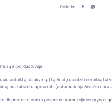
Dalintis:
 mūsų el.parduotuvėje:
 apie pateiktą užsakymą. Į tą žinutę atsakyti nereikia, ta
imą neskubėkite apmokėti. (automatinėje žinutėje nėra pr
e tik paprastu banko pavedimu Apmokėjimas grynais gali