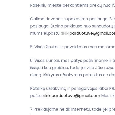
Raseinių mieste perkantiems prekių nuo 
Galima dovanos supakavimo paslauga. Ši pa
paslauga. (Kaina priklauso nuo sunaudotų 
mums el.paštu
rikikiparduotuve@gmail.c
5. Visas žinutes ir paveidimus mes matome
6. Visas siuntas mes patys patikriname ir
išsiųsti kuo greičiau, todėl jei visa Jūsų 
dieną. Išskyrus užsakymus pateiktus ne da
Pateikę užsakymą ir persigalvojus labai P
paštu
rikikiparduotuve@gmail.com
Mes ski
7.Prekiaujame ne tik internetu, todėl jei p