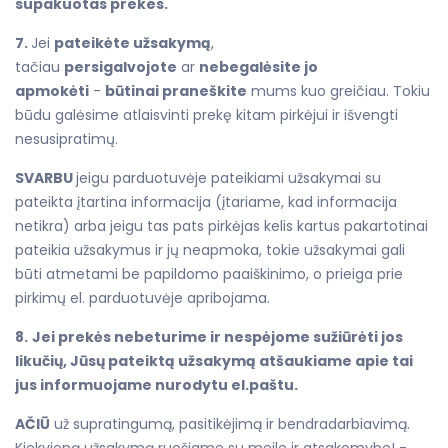
supakuotas prekes.
7.
Jei
pateikėte užsakymą
,
tačiau
persigalvojote
ar
nebegalėsite jo
apmokėti
-
būtinai praneškite
mums kuo greičiau. Tokiu
būdu galėsime atlaisvinti prekę kitam pirkėjui ir išvengti
nesusipratimų.
SVARBU
jeigu parduotuvėje pateikiami užsakymai su
pateikta įtartina informacija (įtariame, kad informacija
netikra) arba jeigu tas pats pirkėjas kelis kartus pakartotinai
pateikia užsakymus ir jų neapmoka, tokie užsakymai gali
būti atmetami be papildomo paaiškinimo, o prieiga prie
pirkimų el. parduotuvėje apribojama.
8.
Jei prekės nebeturime ir nespėjome sužiūrėti jos
likučių, Jūsų pateiktą užsakymą atšaukiame apie tai
jus informuojame nurodytu el.paštu.
AČIŪ
už supratingumą, pasitikėjimą ir bendradarbiavimą.
Kiekvieną užsakymą ruošiame su meile ir atsakomybe! -