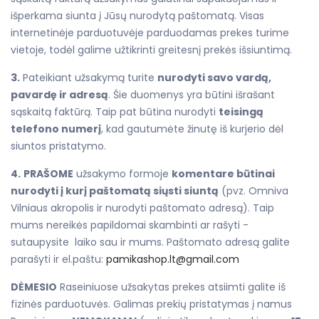
išperkama siunta į Jūsų nurodytą paštomatą. Visas
internetinėje parduotuvėje parduodamas prekes turime
vietoje, todėl galime užtikrinti greitesnį prekės išsiuntimą.
3.
Pateikiant užsakymą turite
nurodyti savo vardą,
pavardę ir adresą
. Šie duomenys yra būtini išrašant
sąskaitą faktūrą. Taip pat būtina nurodyti
teisingą
telefono numerį
, kad gautumėte žinutę iš kurjerio dėl
siuntos pristatymo.
4.
PRAŠOME
užsakymo formoje
komentare būtinai
nurodyti į kurį paštomatą siųsti siuntą
(pvz. Omniva
Vilniaus akropolis ir nurodyti paštomato adresą). Taip
mums nereikės papildomai skambinti ar rašyti -
sutaupysite laiko sau ir mums. Paštomato adresą galite
parašyti ir el.paštu:
pamikashop.lt@gmail.com
DĖMESIO
Raseiniuose užsakytas prekes atsiimti galite iš
fizinės parduotuvės. Galimas prekių pristatymas į namus