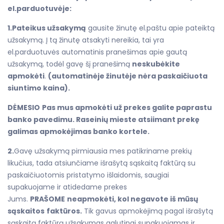
el.parduotuvėje:
1.Pateikus užsakymą
gausite žinutę el.paštu apie pateiktą
užsakymą. Į tą žinutę atsakyti nereikia, tai yra
el.parduotuvės automatinis pranešimas apie gautą
užsakymą, todėl gavę šį pranešimą
neskubėkite
apmokėti
.
(automatinėje žinutėje nėra paskaičiuota
siuntimo kaina).
DĖMESIO
Pas mus apmokėti už prekes galite paprastu
banko pavedimu. Raseinių mieste atsiimant prekę
galimas apmokėjimas banko kortele.
2.
Gavę užsakymą pirmiausia mes patikriname prekių
likučius, tada atsiunčiame išrašytą sąskaitą faktūrą su
paskaičiuotomis pristatymo išlaidomis, saugiai
supakuojame ir atidedame prekes
Jums.
PRAŠOME
neapmokėti, kol negavote iš mūsų
sąskaitos
faktūros.
Tik gavus apmokėjimą pagal išrašytą
sąskaitą faktūrą užsakymas galutinai supakuojamas ir