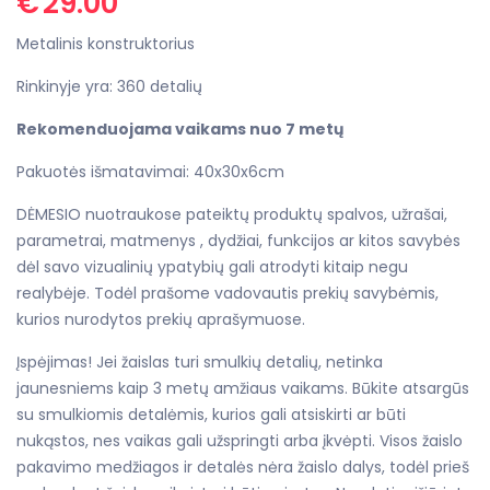
€
29.00
Metalinis konstruktorius
Rinkinyje yra: 360 detalių
Rekomenduojama vaikams nuo 7 metų
Pakuotės išmatavimai: 40x30x6cm
DĖMESIO nuotraukose pateiktų produktų spalvos, užrašai,
parametrai, matmenys , dydžiai, funkcijos ar kitos savybės
dėl savo vizualinių ypatybių gali atrodyti kitaip negu
realybėje. Todėl prašome vadovautis prekių savybėmis,
kurios nurodytos prekių aprašymuose.
Įspėjimas! Jei žaislas turi smulkių detalių, netinka
jaunesniems kaip 3 metų amžiaus vaikams. Būkite atsargūs
su smulkiomis detalėmis, kurios gali atsiskirti ar būti
nukąstos, nes vaikas gali užspringti arba įkvėpti. Visos žaislo
pakavimo medžiagos ir detalės nėra žaislo dalys, todėl prieš