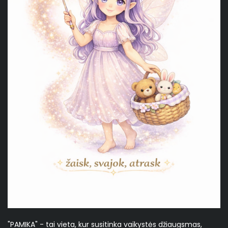
"PAMIKA" - tai vieta, kur susitinka vaikystės džiaugsmas,