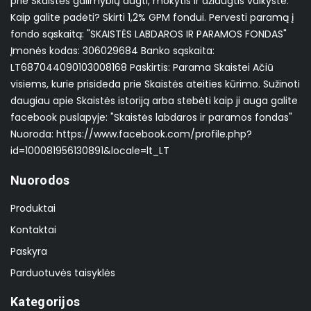
prie Skaistės galimybių augti, mokytis ir džiaugtis vaikyste.
Kaip galite padėti? Skirti 1,2% GPM fondui. Pervesti paramą į
fondo sąskaitą: "SKAISTĖS LABDAROS IR PARAMOS FONDAS"
Įmonės kodas: 306029684 Banko sąskaita:
LT687044090103008168 Paskirtis: Parama Skaistei Ačiū
visiems, kurie prisideda prie Skaistės ateities kūrimo. Sužinoti
daugiau apie Skaistės istoriją arba stebėti kaip ji auga galite
facebook puslapyje: "Skaistės labdaros ir paramos fondas"
Nuoroda: https://www.facebook.com/profile.php?
id=100081956130891&locale=lt_LT
Nuorodos
Produktai
Kontaktai
Paskyra
Parduotuvės taisyklės
Kategorijos