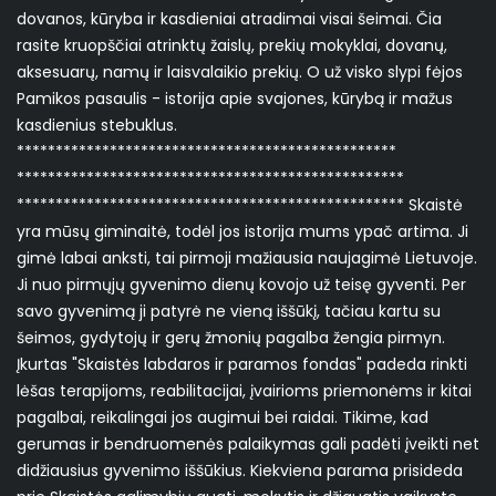
dovanos, kūryba ir kasdieniai atradimai visai šeimai. Čia
rasite kruopščiai atrinktų žaislų, prekių mokyklai, dovanų,
aksesuarų, namų ir laisvalaikio prekių. O už visko slypi fėjos
Pamikos pasaulis - istorija apie svajones, kūrybą ir mažus
kasdienius stebuklus.
*************************************************
**************************************************
************************************************** Skaistė
yra mūsų giminaitė, todėl jos istorija mums ypač artima. Ji
gimė labai anksti, tai pirmoji mažiausia naujagimė Lietuvoje.
Ji nuo pirmųjų gyvenimo dienų kovojo už teisę gyventi. Per
savo gyvenimą ji patyrė ne vieną iššūkį, tačiau kartu su
šeimos, gydytojų ir gerų žmonių pagalba žengia pirmyn.
Įkurtas "Skaistės labdaros ir paramos fondas" padeda rinkti
lėšas terapijoms, reabilitacijai, įvairioms priemonėms ir kitai
pagalbai, reikalingai jos augimui bei raidai. Tikime, kad
gerumas ir bendruomenės palaikymas gali padėti įveikti net
didžiausius gyvenimo iššūkius. Kiekviena parama prisideda