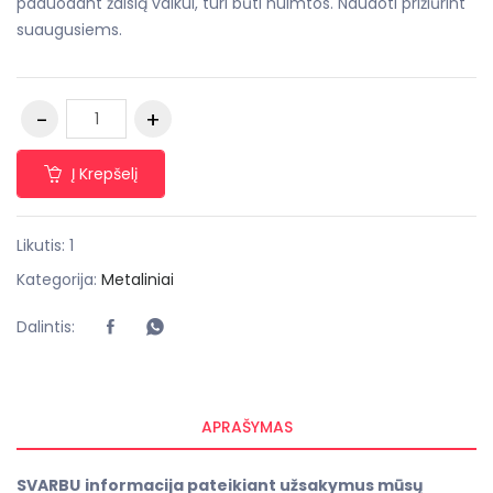
paduodant žaislą vaikui, turi būti nuimtos. Naudoti prižiūrint
suaugusiems.
Į Krepšelį
Likutis: 1
Kategorija:
Metaliniai
Dalintis:
APRAŠYMAS
SVARBU
informacija pateikiant užsakymus mūsų