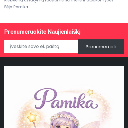
Fėja Pamika
Prenumeruokite Naujienlaiškį
Prenumeruoti