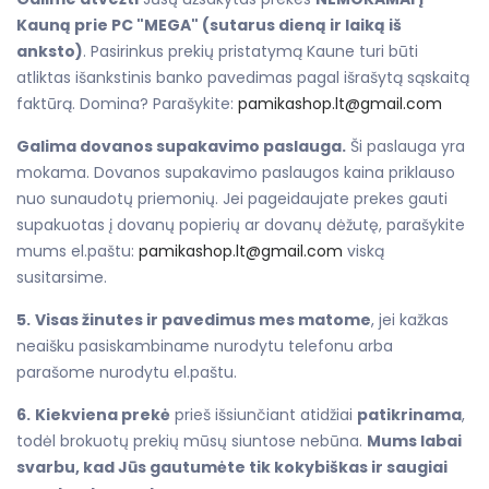
Kauną prie PC "MEGA" (sutarus dieną ir laiką iš
anksto)
. Pasirinkus prekių pristatymą Kaune turi būti
atliktas išankstinis banko pavedimas pagal išrašytą sąskaitą
faktūrą. Domina? Parašykite:
pamikashop.lt@gmail.com
Galima dovanos supakavimo paslauga.
Ši paslauga yra
mokama. Dovanos supakavimo paslaugos kaina priklauso
nuo sunaudotų priemonių. Jei pageidaujate prekes gauti
supakuotas į dovanų popierių ar dovanų dėžutę, parašykite
mums el.paštu:
pamikashop.lt@gmail.com
viską
susitarsime.
5.
Visas žinutes ir pavedimus mes matome
, jei kažkas
neaišku pasiskambiname nurodytu telefonu arba
parašome nurodytu el.paštu.
6.
Kiekviena prekė
prieš išsiunčiant atidžiai
patikrinama
,
todėl brokuotų prekių mūsų siuntose nebūna.
Mums labai
svarbu, kad Jūs gautumėte tik kokybiškas ir saugiai