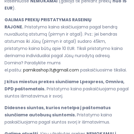
Raseiniuose
NEMOKAMAI
(galioja tik perkant prekių
nuo 15
EUR
).
GALIMAS PREKIŲ PRISTATYMAS RASEINIŲ
RAJONE.
Pristatymo kaina skaičiuojama pagal bendrą
nuvažiuotą atstumą (pirmyn ir atgal). Pvz.: jei bendras
atstumas iki Jūsų (pirmyn ir atgal) sudaro 45km,
pristatymo kaina būtų apie 10 EUR. Tiksli pristatymo kaina
derinama individualiai pagal Jūsų nurodytą adresą.
Domina? Parašykite mums
el.paštu:
pamikashop.lt@gmail.com
paskaičiuosime tiksliai.
Į kitus miestus prekes siunčiame Lpexpress, Omniva,
DPD paštomatais.
Pristatymo kaina paskaičiuojama pagal
siuntos išmatavimus ir svorį.
Didesnes siuntas, kurios netelpa į paštomatus
siunčiame autobusų siuntomis.
Pristatymo kaina
paskaičiuojama pagal siuntos svorį ir išmatavimus.
Galime atvežti
Jūsų užsakytas prekes
NEMOKAMAI
į