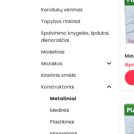
Karoliukų vėrimas
Tapybos rinkiniai
Spalvinimo knygelės, lipdukai,
dienoraščiai
Modelinas
Mozaikos
Išp
Kinetinis smėlis
Konstruktoriai
Metaliniai
Mediniai
Plastikiniai
Magnetiniai