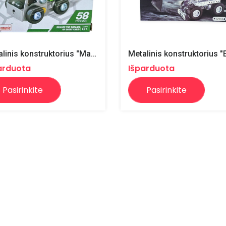
Metalinis konstruktorius "Mašina"
arduota
Išparduota
Pasirinkite
Pasirinkite