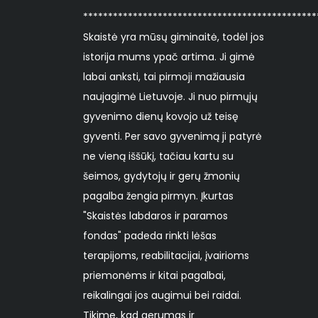
***********************************************
Skaistė yra mūsų giminaitė, todėl jos
istorija mums ypač artima. Ji gimė
labai anksti, tai pirmoji mažiausia
naujagimė Lietuvoje. Ji nuo pirmųjų
gyvenimo dienų kovojo už teisę
gyventi. Per savo gyvenimą ji patyrė
ne vieną iššūkį, tačiau kartu su
šeimos, gydytojų ir gerų žmonių
pagalba žengia pirmyn. Įkurtas
"Skaistės labdaros ir paramos
fondas" padeda rinkti lėšas
terapijoms, reabilitacijai, įvairioms
priemonėms ir kitai pagalbai,
reikalingai jos augimui bei raidai.
Tikime, kad gerumas ir