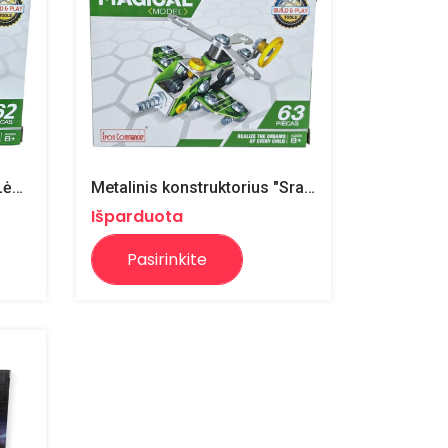
Metalinis konstruktorius "Lėktuvas"
Metalinis konstruktorius "Sraigtasparnis"
Išparduota
Pasirinkite