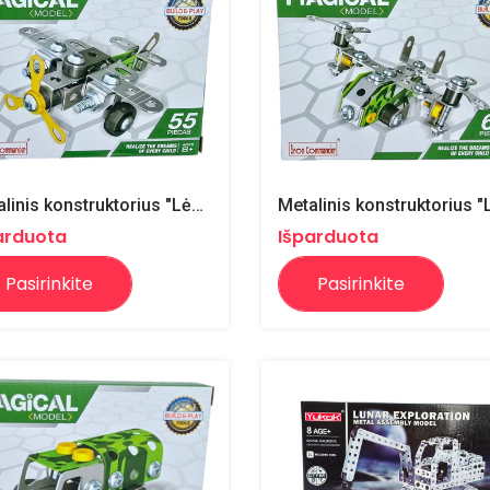
Metalinis konstruktorius "Lėktuvas"
arduota
Išparduota
Pasirinkite
Pasirinkite