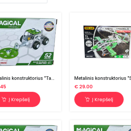
Metalinis konstruktorius "Tankas"
.45
€
29.00
Į Krepšelį
Į Krepšelį