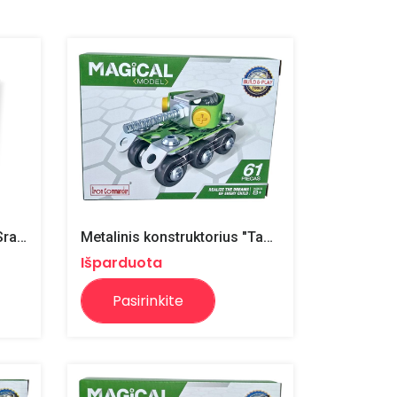
Metalinis konstruktorius "Sraigtasparnis"
Metalinis konstruktorius "Tankas"
Išparduota
Pasirinkite