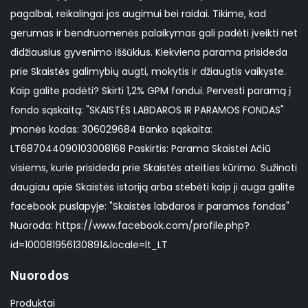
pagalbai, reikalingai jos augimui bei raidai. Tikime, kad
gerumas ir bendruomenės palaikymas gali padėti įveikti net
didžiausius gyvenimo iššūkius. Kiekviena parama prisideda
prie Skaistės galimybių augti, mokytis ir džiaugtis vaikyste.
Kaip galite padėti? Skirti 1,2% GPM fondui. Pervesti paramą į
fondo sąskaitą: "SKAISTĖS LABDAROS IR PARAMOS FONDAS"
Įmonės kodas: 306029684 Banko sąskaita:
LT687044090103008168 Paskirtis: Parama Skaistei Ačiū
visiems, kurie prisideda prie Skaistės ateities kūrimo. Sužinoti
daugiau apie Skaistės istoriją arba stebėti kaip ji auga galite
facebook puslapyje: "Skaistės labdaros ir paramos fondas"
Nuoroda: https://www.facebook.com/profile.php?
id=100081956130891&locale=lt_LT
Nuorodos
Produktai