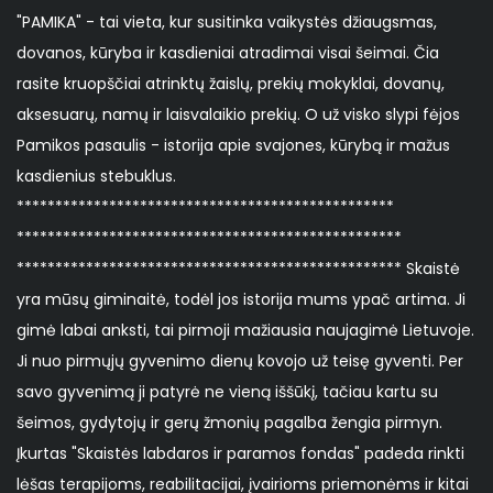
"PAMIKA" - tai vieta, kur susitinka vaikystės džiaugsmas,
dovanos, kūryba ir kasdieniai atradimai visai šeimai. Čia
rasite kruopščiai atrinktų žaislų, prekių mokyklai, dovanų,
aksesuarų, namų ir laisvalaikio prekių. O už visko slypi fėjos
Pamikos pasaulis - istorija apie svajones, kūrybą ir mažus
kasdienius stebuklus.
*************************************************
**************************************************
************************************************** Skaistė
yra mūsų giminaitė, todėl jos istorija mums ypač artima. Ji
gimė labai anksti, tai pirmoji mažiausia naujagimė Lietuvoje.
Ji nuo pirmųjų gyvenimo dienų kovojo už teisę gyventi. Per
savo gyvenimą ji patyrė ne vieną iššūkį, tačiau kartu su
šeimos, gydytojų ir gerų žmonių pagalba žengia pirmyn.
Įkurtas "Skaistės labdaros ir paramos fondas" padeda rinkti
lėšas terapijoms, reabilitacijai, įvairioms priemonėms ir kitai