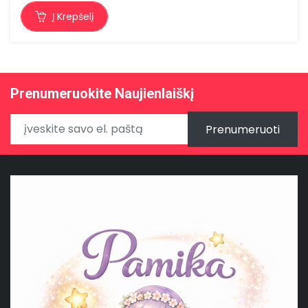
Į Krepšelį
Prenumeruokite Naujienlaiškį
Prenumeruoti