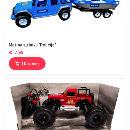
Mašina su laivu "Policija"
€
17.99
Į Krepšelį