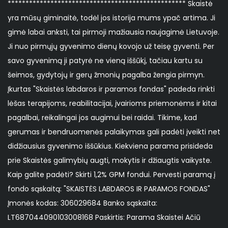
************************************************** Skaistė
yra mūsų giminaitė, todėl jos istorija mums ypač artima. Ji
gimė labai anksti, tai pirmoji mažiausia naujagimė Lietuvoje.
Ji nuo pirmųjų gyvenimo dienų kovojo už teisę gyventi. Per
savo gyvenimą ji patyrė ne vieną iššūkį, tačiau kartu su
šeimos, gydytojų ir gerų žmonių pagalba žengia pirmyn.
Įkurtas "Skaistės labdaros ir paramos fondas" padeda rinkti
lėšas terapijoms, reabilitacijai, įvairioms priemonėms ir kitai
pagalbai, reikalingai jos augimui bei raidai. Tikime, kad
gerumas ir bendruomenės palaikymas gali padėti įveikti net
didžiausius gyvenimo iššūkius. Kiekviena parama prisideda
prie Skaistės galimybių augti, mokytis ir džiaugtis vaikyste.
Kaip galite padėti? Skirti 1,2% GPM fondui. Pervesti paramą į
fondo sąskaitą: "SKAISTĖS LABDAROS IR PARAMOS FONDAS"
Įmonės kodas: 306029684 Banko sąskaita:
LT687044090103008168 Paskirtis: Parama Skaistei Ačiū