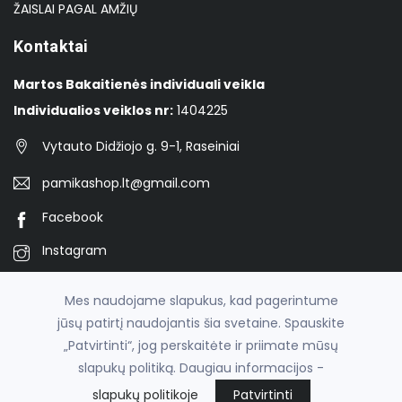
ŽAISLAI PAGAL AMŽIŲ
Kontaktai
Martos Bakaitienės individuali veikla
Individualios veiklos nr:
1404225
Vytauto Didžiojo g. 9-1, Raseiniai
pamikashop.lt@gmail.com
Facebook
Instagram
TikTok
Mes naudojame slapukus, kad pagerintume
jūsų patirtį naudojantis šia svetaine. Spauskite
„Patvirtinti“, jog perskaitėte ir priimate mūsų
© 2026
Pamika
slapukų politiką. Daugiau informacijos -
el. parduotuvių nuoma
fronto.lt
slapukų politikoje
Patvirtinti