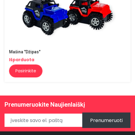
Mašina "Džipas"
Išparduota
Pasirinkite
Prenumeruokite Naujienlaiškį
Prenumeruoti