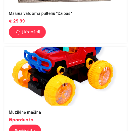
Mašina valdoma pulteliu "Džipas"
€
29.99
Į Krepšelį
Muzikinė mašina
Išparduota
Pasirinkite