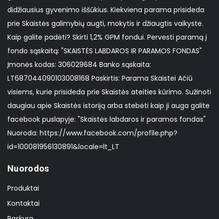
didžiausius gyvenimo iššūkius. Kiekviena parama prisideda
prie Skaistės galimybių augti, mokytis ir džiaugtis vaikyste.
Kaip galite padėti? Skirti 1,2% GPM fondui. Pervesti paramą į
fondo sąskaitą: "SKAISTĖS LABDAROS IR PARAMOS FONDAS"
Įmonės kodas: 306029684 Banko sąskaita:
LT687044090103008168 Paskirtis: Parama Skaistei Ačiū
visiems, kurie prisideda prie Skaistės ateities kūrimo. Sužinoti
daugiau apie Skaistės istoriją arba stebėti kaip ji auga galite
facebook puslapyje: "Skaistės labdaros ir paramos fondas"
Nuoroda: https://www.facebook.com/profile.php?
id=100081956130891&locale=lt_LT
Nuorodos
Produktai
Kontaktai
Paskyra