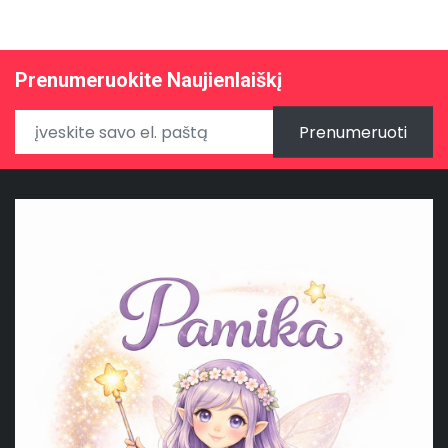
Prenumeruokite Naujienlaiškį
Prenumeruoti