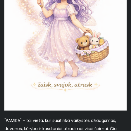
"PAMIKA" - tai vieta, kur susitinka vaikystės džiaugsmas,
dovanos, kūryba ir kasdieniai atradimai visai šeimai. Čia