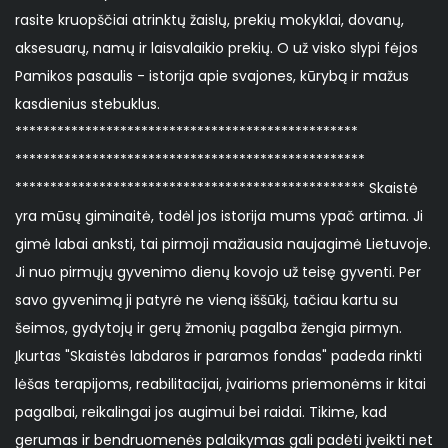
rasite kruopščiai atrinktų žaislų, prekių mokyklai, dovanų,
aksesuarų, namų ir laisvalaikio prekių. O už visko slypi fėjos
Pamikos pasaulis - istorija apie svajones, kūrybą ir mažus
kasdienius stebuklus.
*************************************************
**************************************************
************************************************** Skaistė
yra mūsų giminaitė, todėl jos istorija mums ypač artima. Ji
gimė labai anksti, tai pirmoji mažiausia naujagimė Lietuvoje.
Ji nuo pirmųjų gyvenimo dienų kovojo už teisę gyventi. Per
savo gyvenimą ji patyrė ne vieną iššūkį, tačiau kartu su
šeimos, gydytojų ir gerų žmonių pagalba žengia pirmyn.
Įkurtas "Skaistės labdaros ir paramos fondas" padeda rinkti
lėšas terapijoms, reabilitacijai, įvairioms priemonėms ir kitai
pagalbai, reikalingai jos augimui bei raidai. Tikime, kad
gerumas ir bendruomenės palaikymas gali padėti įveikti net