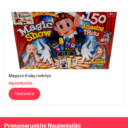
Magijos triukų rinkinys
Išparduota
Pasirinkite
Prenumeruokite Naujienlaiškį