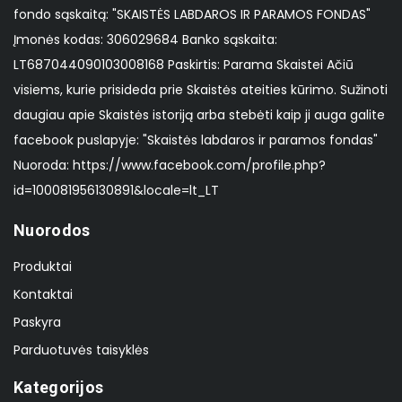
fondo sąskaitą: "SKAISTĖS LABDAROS IR PARAMOS FONDAS"
Įmonės kodas: 306029684 Banko sąskaita:
LT687044090103008168 Paskirtis: Parama Skaistei Ačiū
visiems, kurie prisideda prie Skaistės ateities kūrimo. Sužinoti
daugiau apie Skaistės istoriją arba stebėti kaip ji auga galite
facebook puslapyje: "Skaistės labdaros ir paramos fondas"
Nuoroda: https://www.facebook.com/profile.php?
id=100081956130891&locale=lt_LT
Nuorodos
Produktai
Kontaktai
Paskyra
Parduotuvės taisyklės
Kategorijos