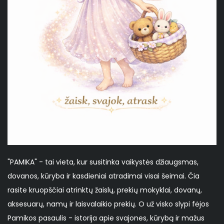
"PAMIKA" - tai vieta, kur susitinka vaikystės džiaugsmas,
dovanos, kūryba ir kasdieniai atradimai visai šeimai. Čia
rasite kruopščiai atrinktų žaislų, prekių mokyklai, dovanų,
aksesuarų, namų ir laisvalaikio prekių. O už visko slypi fėjos
Pamikos pasaulis - istorija apie svajones, kūrybą ir mažus