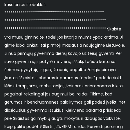
kasdienius stebuklus.
*************************************************
**************************************************
************************************************** Skaistė
yra mūsų giminaitė, todėl jos istorija mums ypač artima. Ji
gimė labai anksti, tai pirmoji mažiausia naujagimė Lietuvoje.
Ji nuo pirmųjų gyvenimo dienų kovojo už teisę gyventi. Per
savo gyvenimą ji patyrė ne vieną iššūkį, tačiau kartu su
šeimos, gydytojų ir gerų žmonių pagalba žengia pirmyn.
Įkurtas "Skaistės labdaros ir paramos fondas" padeda rinkti
lėšas terapijoms, reabilitacijai, įvairioms priemonėms ir kitai
pagalbai, reikalingai jos augimui bei raidai. Tikime, kad
gerumas ir bendruomenės palaikymas gali padėti įveikti net
didžiausius gyvenimo iššūkius. Kiekviena parama prisideda
prie Skaistės galimybių augti, mokytis ir džiaugtis vaikyste.
Kaip galite padėti? Skirti 1,2% GPM fondui. Pervesti paramą į