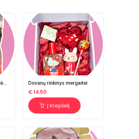
Dovanų rinkinys vaikui "Kalėdos"
Dovanų rinkinys mergaitei
€
14.50
Į Krepšelį