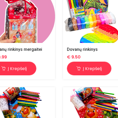
nų rinkinys mergaitei
Dovanų rinkinys
9.99
€
9.50
Į Krepšelį
Į Krepšelį