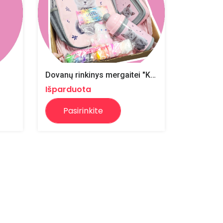
Dovanų rinkinys mergaitei "Kačiukai"
Išparduota
Pasirinkite