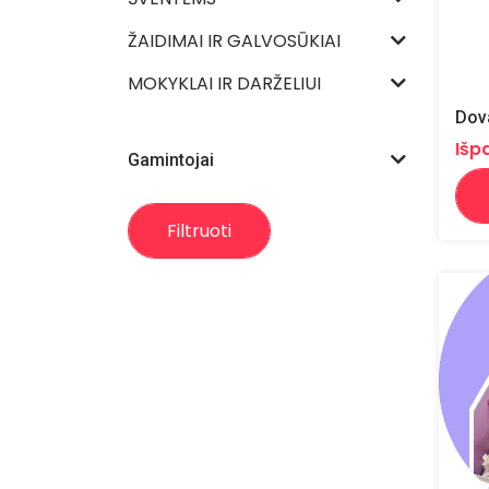
ŽAIDIMAI IR GALVOSŪKIAI
MOKYKLAI IR DARŽELIUI
Dova
Išp
Gamintojai
Filtruoti