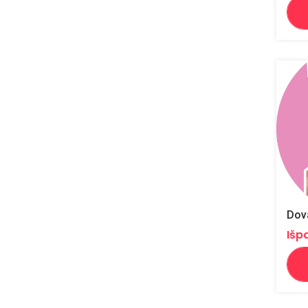
Dova
Išp