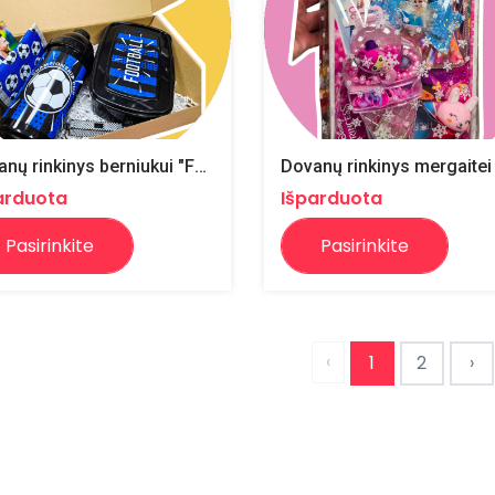
Dovanų rinkinys berniukui "Futbolas"
Dovanų rinkinys mergaitei
arduota
Išparduota
Pasirinkite
Pasirinkite
‹
1
2
›