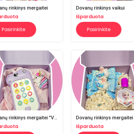
nų rinkinys mergaitei
Dovanų rinkinys vaikui
arduota
Išparduota
Pasirinkite
Pasirinkite
Dovanų rinkinys mergaitei "Vienaragiai"
arduota
Išparduota