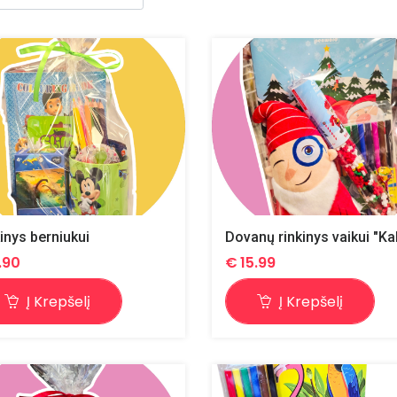
inys berniukui
1.90
€
15.99
Į Krepšelį
Į Krepšelį