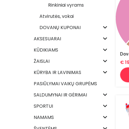
Rinkiniai vyrams
Atvirutės, vokai
DOVANŲ KUPONAI
AKSESUARAI
KŪDIKIAMS
Dova
ŽAISLAI
€
1
KŪRYBA IR LAVINIMAS
PASIŪLYMAI VAIKŲ GRUPĖMS
SALDUMYNAI IR GĖRIMAI
SPORTUI
NAMAMS
ŠVENTĖMS