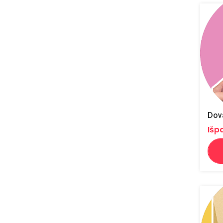
Dova
Išp