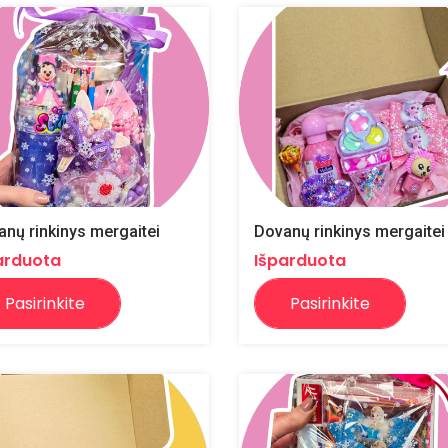
nų rinkinys mergaitei
Dovanų rinkinys mergaitei
arduota
Išparduota
Pasirinkite
Pasirinkite