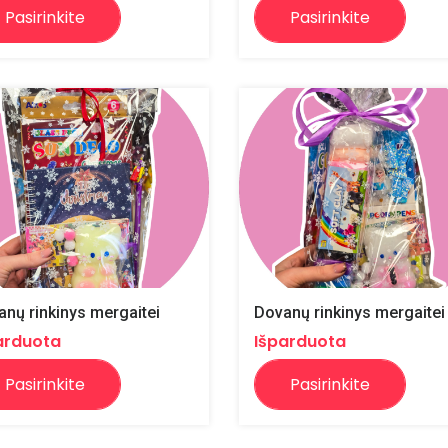
Pasirinkite
Pasirinkite
nų rinkinys mergaitei
Dovanų rinkinys mergaitei
arduota
Išparduota
Pasirinkite
Pasirinkite