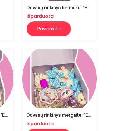
Dovanų rinkinys berniukui "Batman"
Išparduota
Pasirinkite
Dovanų rinkinys mergaitei "Elza"
Dovanų rinkinys mergaitei "Elza"
Išparduota