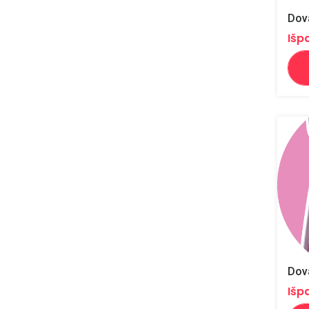
Dova
Išp
Išp