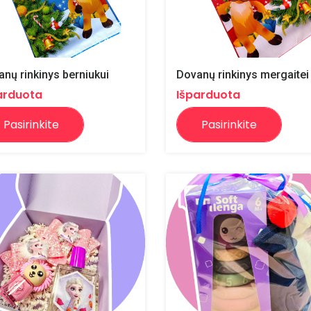
nų rinkinys berniukui
Dovanų rinkinys mergaitei
arduota
Išparduota
Pasirinkite
Pasirinkite