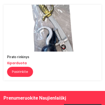
Pirato rinkinys
Išparduota
Pasirinkite
Prenumeruokite Naujienlaiškį