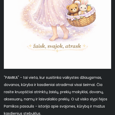
"PAMIKA" - tai vieta, kur susitinka vaikystės džiaugsmas,
dovanos, kūryba ir kasdieniai atradimai visai šeimai. Čia
rasite kruopščiai atrinktų žaislų, prekių mokyklai, dovanų,
aksesuarų, namų ir laisvalaikio prekių. O už visko slypi fėjos
Pamikos pasaulis - istorija apie svajones, kūrybą ir mažus
kasdienius stebuklus.