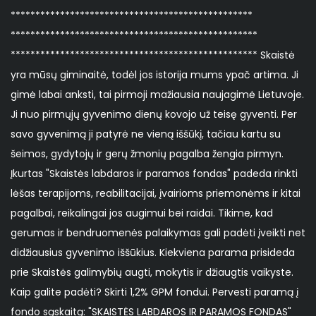
*************************************************
**************************************************
************************************************** Skaistė
yra mūsų giminaitė, todėl jos istorija mums ypač artima. Ji
gimė labai anksti, tai pirmoji mažiausia naujagimė Lietuvoje.
Ji nuo pirmųjų gyvenimo dienų kovojo už teisę gyventi. Per
savo gyvenimą ji patyrė ne vieną iššūkį, tačiau kartu su
šeimos, gydytojų ir gerų žmonių pagalba žengia pirmyn.
Įkurtas "Skaistės labdaros ir paramos fondas" padeda rinkti
lėšas terapijoms, reabilitacijai, įvairioms priemonėms ir kitai
pagalbai, reikalingai jos augimui bei raidai. Tikime, kad
gerumas ir bendruomenės palaikymas gali padėti įveikti net
didžiausius gyvenimo iššūkius. Kiekviena parama prisideda
prie Skaistės galimybių augti, mokytis ir džiaugtis vaikyste.
Kaip galite padėti? Skirti 1,2% GPM fondui. Pervesti paramą į
fondo sąskaitą: "SKAISTĖS LABDAROS IR PARAMOS FONDAS"