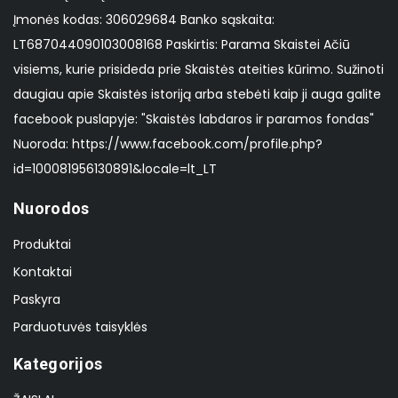
Įmonės kodas: 306029684 Banko sąskaita:
LT687044090103008168 Paskirtis: Parama Skaistei Ačiū
visiems, kurie prisideda prie Skaistės ateities kūrimo. Sužinoti
daugiau apie Skaistės istoriją arba stebėti kaip ji auga galite
facebook puslapyje: "Skaistės labdaros ir paramos fondas"
Nuoroda: https://www.facebook.com/profile.php?
id=100081956130891&locale=lt_LT
Nuorodos
Produktai
Kontaktai
Paskyra
Parduotuvės taisyklės
Kategorijos