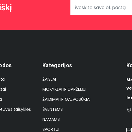
iškį
odos
Kategorijos
Ko
tai
ŽAISLAI
Ma
ve
tai
MOKYKLAI IR DARŽELIUI
In
a
ŽAIDIMAI IR GALVOSŪKIAI
tuvės taisyklės
ŠVENTĖMS
NAMAMS
SPORTUI