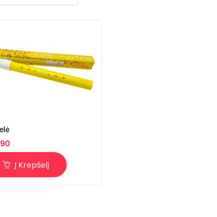
elė
.90
Į Krepšelį