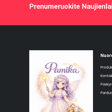
Prenumeruokite Naujienla
Nuor
Produk
Kontak
Paskyr
Parduo