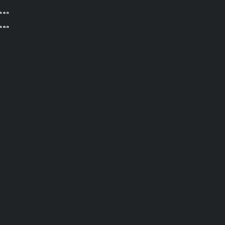
**
***
***