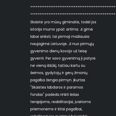
***********************************************
***********************************************
***********************************************
Skaistė yra mūsų giminaitė, todėl jos
istorija mums ypač artima. Ji gimė
labai anksti, tai pirmoji mažiausia
naujagimė Lietuvoje. Ji nuo pirmųjų
gyvenimo dienų kovojo už teisę
gyventi. Per savo gyvenimą ji patyrė
ne vieną iššūkį, tačiau kartu su
šeimos, gydytojų ir gerų žmonių
pagalba žengia pirmyn. Įkurtas
"Skaistės labdaros ir paramos
fondas" padeda rinkti lėšas
terapijoms, reabilitacijai, įvairioms
priemonėms ir kitai pagalbai,