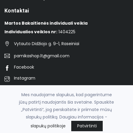
Kontaktai
Martos Bakaitienės individuali veikla
Individualios veiklos nr:
1404225
Vytauto Didžiojo g. 9-1, Raseiniai
pamikashop.lt@gmail.com
Facebook
Instagram
TikTok
Mes naudojame slapukus, kad pagerintume
jūsų patirtį naudojantis šia svetaine. Spauskite
„Patvirtinti“, jog perskaitėte ir priimate mūsų
© 2026
Pamika
slapukų politiką. Daugiau informacijos -
el. parduotuvių nuoma
fronto.lt
slapukų politikoje
Patvirtinti