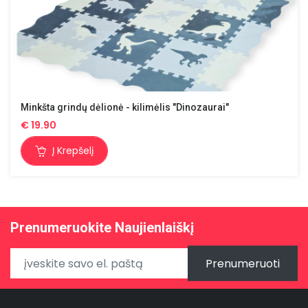
Minkšta grindų dėlionė - kilimėlis "Dinozaurai"
€
19.90
Į Krepšelį
Prenumeruokite Naujienlaiškį
Prenumeruoti