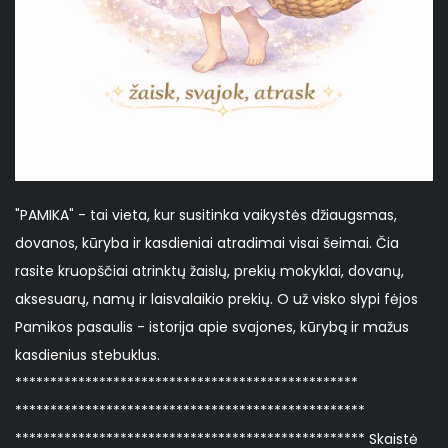
"PAMIKA" - tai vieta, kur susitinka vaikystės džiaugsmas,
dovanos, kūryba ir kasdieniai atradimai visai šeimai. Čia
rasite kruopščiai atrinktų žaislų, prekių mokyklai, dovanų,
aksesuarų, namų ir laisvalaikio prekių. O už visko slypi fėjos
Pamikos pasaulis - istorija apie svajones, kūrybą ir mažus
kasdienius stebuklus.
*************************************************
**************************************************
************************************************** Skaistė