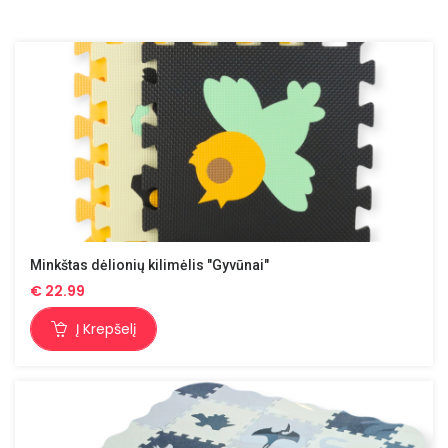
Minkštas dėlionių kilimėlis "Gyvūnai"
€
22.99
Į Krepšelį