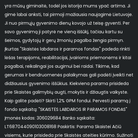
yra mūsų giminaitė, todėl jos istorija mums ypač artima. Ji
gimė labai anksti, tai pirmoji mažiausia naujagimė Lietuvoje.
Ji nuo pirmųjų gyvenimo dienų kovojo už teisę gyventi. Per
savo gyvenimą ji patyrė ne vieną iššūkį, tačiau kartu su
šeimos, gydytojų ir gerų žmonių pagalba žengia pirmyn.
Įkurtas "Skaistės labdaros ir paramos fondas" padeda rinkti
lėšas terapijoms, reabilitacijai, įvairioms priemonėms ir kitai
pagalbai, reikalingai jos augimui bei raidai. Tikime, kad
gerumas ir bendruomenės palaikymas gali padėti įveikti net
didžiausius gyvenimo iššūkius. Kiekviena parama prisideda
prie Skaistės galimybių augti, mokytis ir džiaugtis vaikyste.
Kaip galite padėti? Skirti 1,2% GPM fondui. Pervesti paramą į
fondo sąskaitą: "SKAISTĖS LABDAROS IR PARAMOS FONDAS"
Įmonės kodas: 306029684 Banko sąskaita:
LT687044090103008168 Paskirtis: Parama Skaistei Ačiū
visiems, kurie prisideda prie Skaistės ateities kūrimo. Sužinoti