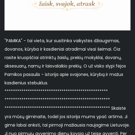
"PAMIKA" - tai vieta, kur susitinka vaikystės džiaugsmas,
dovanos, kūryba ir kasdieniai atradimai visai šeimai. Čia
rasite kruopščiai atrinktų žaislų, prekių mokyklai, dovanų,
aksesuarų, namų ir laisvalaikio prekių. O už visko slypi fėjos
Pamikos pasaulis - istorija apie svajones, kūrybą ir mažus
kasdienius stebuklus.
*************************************************
**************************************************
************************************************** Skaistė
yra mūsų giminaitė, todėl jos istorija mums ypač artima. Ji
gimė labai anksti, tai pirmoji mažiausia naujagimė Lietuvoje.
Ji nuo pirmųjų gyvenimo dienų kovojo už teisę gyventi. Per