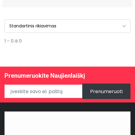
1 – 0 iš 0
Prenumeruokite Naujienlaiškį
Prenumeruoti