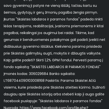
savo gyvenimą ji patyrė ne vieną iššūkį, tačiau kartu su
šeimos, gydytojų ir gerų žmonių pagalba žengia pirmyn.
Įkurtas "Skaistės labdaros ir paramos fondas" padeda rinkti
lėšas terapijoms, reabilitacijai, įvairioms priemonėms ir kitai
pagalbai, reikalingai jos augimui bei raidai. Tikime, kad
gerumas ir bendruomenės palaikymas gali padėti įveikti net
didžiausius gyvenimo iššūkius. Kiekviena parama prisideda
prie Skaistės galimybių augti, mokytis ir džiaugtis vaikyste.
Kaip galite padėti? Skirti 1,2% GPM fondui. Pervesti paramą į
fondo sąskaitą: "SKAISTĖS LABDAROS IR PARAMOS FONDAS"
Įmonės kodas: 306029684 Banko sąskaita:
LT687044090103008168 Paskirtis: Parama Skaistei Ačiū
visiems, kurie prisideda prie Skaistės ateities kūrimo. Sužinoti
daugiau apie Skaistės istoriją arba stebėti kaip ji auga galite
facebook puslapyje: "Skaistės labdaros ir paramos fondas"
Nuoroda: https://www.facebook.com/profile.php?