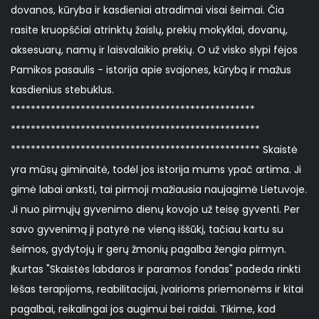
dovanos, kūryba ir kasdieniai atradimai visai šeimai. Čia
rasite kruopščiai atrinktų žaislų, prekių mokyklai, dovanų,
aksesuarų, namų ir laisvalaikio prekių. O už visko slypi fėjos
Pamikos pasaulis - istorija apie svajones, kūrybą ir mažus
kasdienius stebuklus.
*************************************************
**************************************************
************************************************** Skaistė
yra mūsų giminaitė, todėl jos istorija mums ypač artima. Ji
gimė labai anksti, tai pirmoji mažiausia naujagimė Lietuvoje.
Ji nuo pirmųjų gyvenimo dienų kovojo už teisę gyventi. Per
savo gyvenimą ji patyrė ne vieną iššūkį, tačiau kartu su
šeimos, gydytojų ir gerų žmonių pagalba žengia pirmyn.
Įkurtas "Skaistės labdaros ir paramos fondas" padeda rinkti
lėšas terapijoms, reabilitacijai, įvairioms priemonėms ir kitai
pagalbai, reikalingai jos augimui bei raidai. Tikime, kad