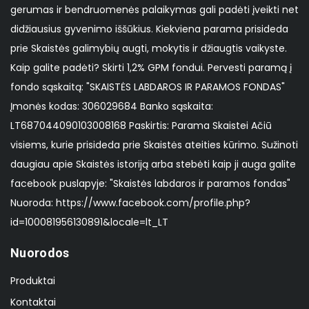
gerumas ir bendruomenės palaikymas gali padėti įveikti net
didžiausius gyvenimo iššūkius. Kiekviena parama prisideda
prie Skaistės galimybių augti, mokytis ir džiaugtis vaikyste.
Kaip galite padėti? Skirti 1,2% GPM fondui. Pervesti paramą į
fondo sąskaitą: "SKAISTĖS LABDAROS IR PARAMOS FONDAS"
Įmonės kodas: 306029684 Banko sąskaita:
LT687044090103008168 Paskirtis: Parama Skaistei Ačiū
visiems, kurie prisideda prie Skaistės ateities kūrimo. Sužinoti
daugiau apie Skaistės istoriją arba stebėti kaip ji auga galite
facebook puslapyje: "Skaistės labdaros ir paramos fondas"
Nuoroda: https://www.facebook.com/profile.php?
id=100081956130891&locale=lt_LT
Nuorodos
Produktai
Kontaktai