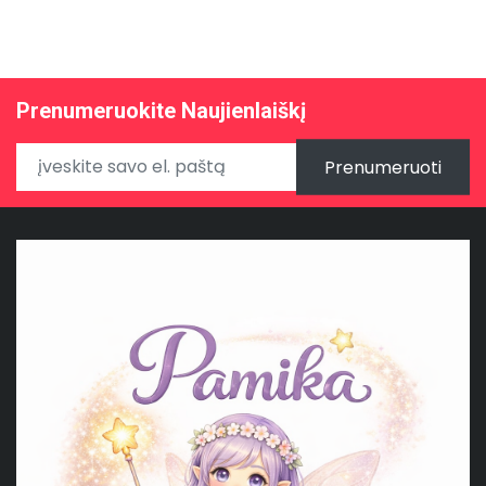
Prenumeruokite Naujienlaiškį
Prenumeruoti