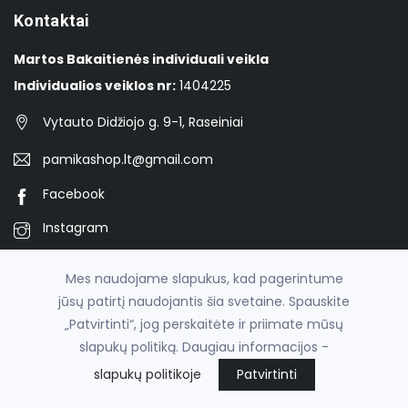
Kontaktai
Martos Bakaitienės individuali veikla
Individualios veiklos nr:
1404225
Vytauto Didžiojo g. 9-1, Raseiniai
pamikashop.lt@gmail.com
Facebook
Instagram
TikTok
Mes naudojame slapukus, kad pagerintume
jūsų patirtį naudojantis šia svetaine. Spauskite
„Patvirtinti“, jog perskaitėte ir priimate mūsų
© 2026
Pamika
slapukų politiką. Daugiau informacijos -
el. parduotuvių nuoma
fronto.lt
slapukų politikoje
Patvirtinti