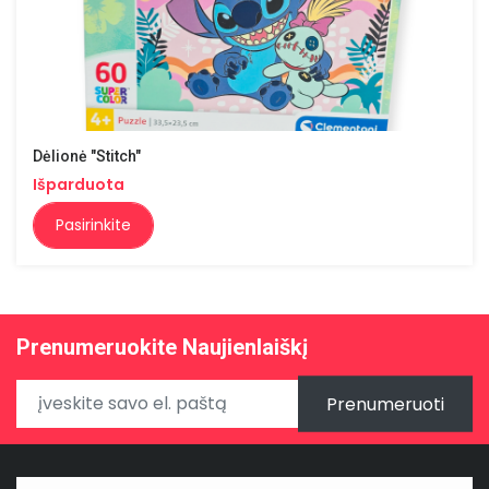
Dėlionė "Stitch"
Išparduota
Pasirinkite
Prenumeruokite Naujienlaiškį
Prenumeruoti