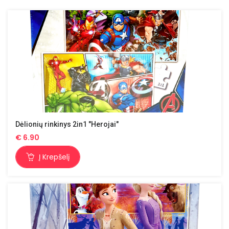
Dėlionių rinkinys 2in1 "Herojai"
€
6.90
Į Krepšelį