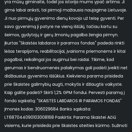
yra mūsų giminaitė, todėl jos istorija mums ypač artima. Ji
gimė labai anksti, tai pirmoji mažiausia naujagimė Lietuvoje.
Ji nuo pirmųjų gyvenimo dienų kovojo už teisę gyventi. Per
savo gyvenimą ji patyrė ne vieną iššūkį, tačiau kartu su
šeimos, gydytojų ir gerų žmonių pagalba žengia pirmyn.
Įkurtas "Skaistės labdaros ir paramos fondas" padeda rinkti
lėšas terapijoms, reabilitacijai, įvairioms priemonėms ir kitai
pagalbai, reikalingai jos augimui bei raidai. Tikime, kad
gerumas ir bendruomenės palaikymas gali padėti įveikti net
didžiausius gyvenimo iššūkius. Kiekviena parama prisideda
prie Skaistės galimybių augti, mokytis ir džiaugtis vaikyste.
Kaip galite padėti? Skirti 1,2% GPM fondui. Pervesti paramą į
fondo sąskaitą: "SKAISTĖS LABDAROS IR PARAMOS FONDAS"
Įmonės kodas: 306029684 Banko sąskaita:
LT687044090103008168 Paskirtis: Parama Skaistei Ačiū
visiems, kurie prisideda prie Skaistės ateities kūrimo. Sužinoti