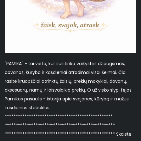
"PAMIKA" - tai vieta, kur susitinka vaikystės džiaugsmas,
dovanos, kūryba ir kasdieniai atradimai visai šeimai. Čia
rasite kruopščiai atrinktų žaislų, prekių mokyklai, dovanų,
aksesuarų, namų ir laisvalaikio prekių. O už visko slypi fėjos
Pamikos pasaulis - istorija apie svajones, kūrybą ir mažus
kasdienius stebuklus.
*************************************************
**************************************************
************************************************** Skaistė