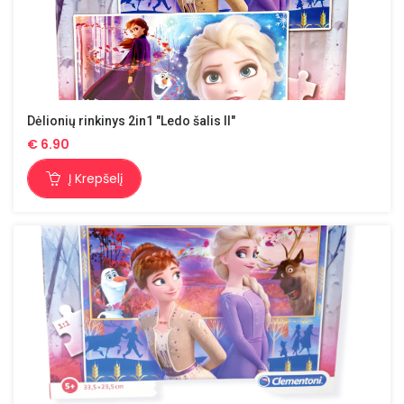
Dėlionių rinkinys 2in1 "Ledo šalis II"
€
6.90
Į Krepšelį