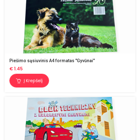
Piešimo sąsiuvinis A4 formatas "Gyvūnai"
€
1.45
Į Krepšelį