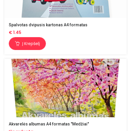
Spalvotas dvipusis kartonas A4 formatas
€
1.45
Į Krepšelį
Akvarelės albumas A4 formatas "Medžiai"