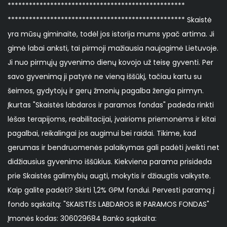
**************************************************
************************************************** Skaistė
yra mūsų giminaitė, todėl jos istorija mums ypač artima. Ji
gimė labai anksti, tai pirmoji mažiausia naujagimė Lietuvoje.
Ji nuo pirmųjų gyvenimo dienų kovojo už teisę gyventi. Per
savo gyvenimą ji patyrė ne vieną iššūkį, tačiau kartu su
šeimos, gydytojų ir gerų žmonių pagalba žengia pirmyn.
Įkurtas "Skaistės labdaros ir paramos fondas" padeda rinkti
lėšas terapijoms, reabilitacijai, įvairioms priemonėms ir kitai
pagalbai, reikalingai jos augimui bei raidai. Tikime, kad
gerumas ir bendruomenės palaikymas gali padėti įveikti net
didžiausius gyvenimo iššūkius. Kiekviena parama prisideda
prie Skaistės galimybių augti, mokytis ir džiaugtis vaikyste.
Kaip galite padėti? Skirti 1,2% GPM fondui. Pervesti paramą į
fondo sąskaitą: "SKAISTĖS LABDAROS IR PARAMOS FONDAS"
Įmonės kodas: 306029684 Banko sąskaita: