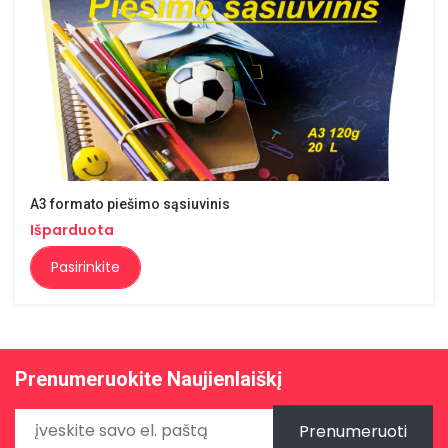
A3 formato piešimo sąsiuvinis
Išparduota
Pasirinkite
Prenumeruokite Naujienlaiškį
Prenumeruoti