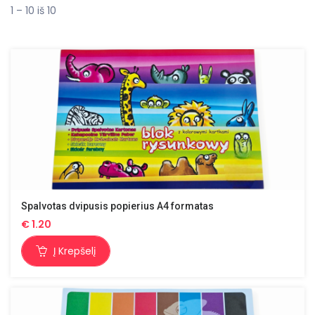
1 – 10 iš 10
Spalvotas dvipusis popierius A4 formatas
€
1.20
Į Krepšelį