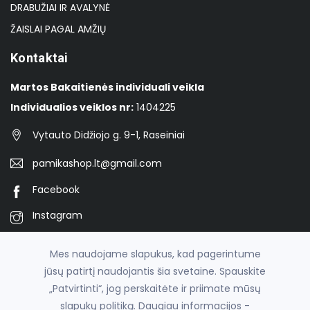
DRABUŽIAI IR AVALYNĖ
ŽAISLAI PAGAL AMŽIŲ
Kontaktai
Martos Bakaitienės individuali veikla
Individualios veiklos nr:
1404225
Vytauto Didžiojo g. 9-1, Raseiniai
pamikashop.lt@gmail.com
Facebook
Instagram
TikTok
Mes naudojame slapukus, kad pagerintume
jūsų patirtį naudojantis šia svetaine. Spauskite
„Patvirtinti“, jog perskaitėte ir priimate mūsų
© 2026
Pamika
slapukų politiką. Daugiau informacijos -