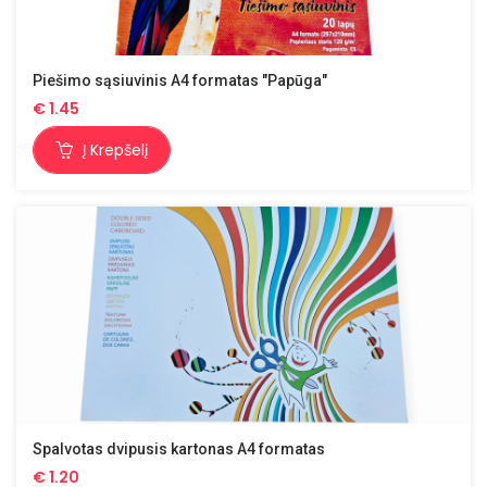
Piešimo sąsiuvinis A4 formatas "Papūga"
€
1.45
Į Krepšelį
Spalvotas dvipusis kartonas A4 formatas
€
1.20