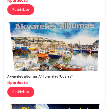
Išparduota
Pasirinkite
Akvarelės albumas A4 formatas "Uostas"
Išparduota
Pasirinkite