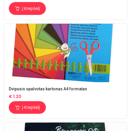
Į Krepšelį
Dvipusis spalvotas kartonas A4 formatas
€
1.20
Į Krepšelį