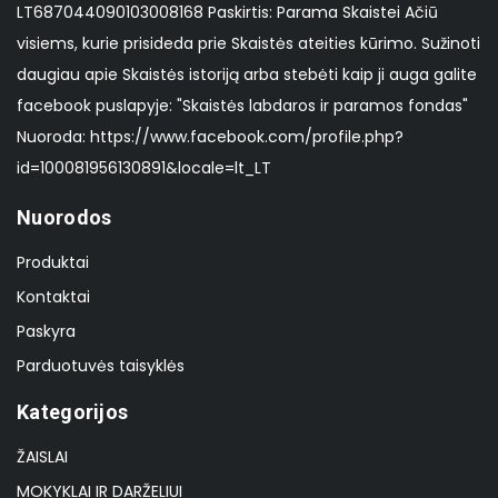
LT687044090103008168 Paskirtis: Parama Skaistei Ačiū
visiems, kurie prisideda prie Skaistės ateities kūrimo. Sužinoti
daugiau apie Skaistės istoriją arba stebėti kaip ji auga galite
facebook puslapyje: "Skaistės labdaros ir paramos fondas"
Nuoroda: https://www.facebook.com/profile.php?
id=100081956130891&locale=lt_LT
Nuorodos
Produktai
Kontaktai
Paskyra
Parduotuvės taisyklės
Kategorijos
ŽAISLAI
MOKYKLAI IR DARŽELIUI