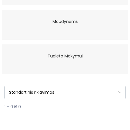
Maudynėms
Tualeto Mokymui
1 – 0 iš 0