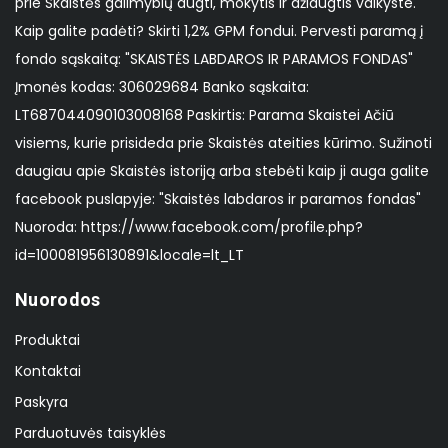
prie Skaistės galimybių augti, mokytis ir džiaugtis vaikyste.
Kaip galite padėti? Skirti 1,2% GPM fondui. Pervesti paramą į
fondo sąskaitą: "SKAISTĖS LABDAROS IR PARAMOS FONDAS"
Įmonės kodas: 306029684 Banko sąskaita:
LT687044090103008168 Paskirtis: Parama Skaistei Ačiū
visiems, kurie prisideda prie Skaistės ateities kūrimo. Sužinoti
daugiau apie Skaistės istoriją arba stebėti kaip ji auga galite
facebook puslapyje: "Skaistės labdaros ir paramos fondas"
Nuoroda: https://www.facebook.com/profile.php?
id=100081956130891&locale=lt_LT
Nuorodos
Produktai
Kontaktai
Paskyra
Parduotuvės taisyklės