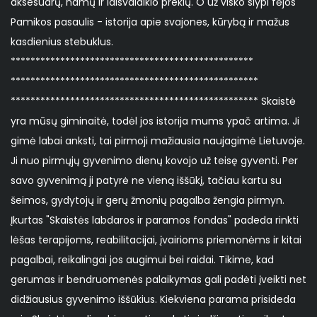
aksesuarų, namų ir laisvalaikio prekių. O už visko slypi fėjos
Pamikos pasaulis - istorija apie svajones, kūrybą ir mažus
kasdienius stebuklus.
*************************************************
**************************************************
************************************************** Skaistė
yra mūsų giminaitė, todėl jos istorija mums ypač artima. Ji
gimė labai anksti, tai pirmoji mažiausia naujagimė Lietuvoje.
Ji nuo pirmųjų gyvenimo dienų kovojo už teisę gyventi. Per
savo gyvenimą ji patyrė ne vieną iššūkį, tačiau kartu su
šeimos, gydytojų ir gerų žmonių pagalba žengia pirmyn.
Įkurtas "Skaistės labdaros ir paramos fondas" padeda rinkti
lėšas terapijoms, reabilitacijai, įvairioms priemonėms ir kitai
pagalbai, reikalingai jos augimui bei raidai. Tikime, kad
gerumas ir bendruomenės palaikymas gali padėti įveikti net
didžiausius gyvenimo iššūkius. Kiekviena parama prisideda