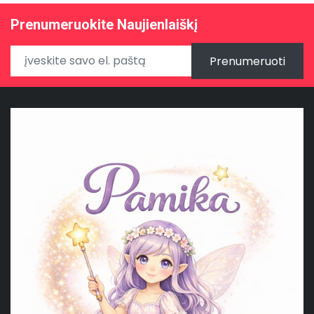
Prenumeruokite Naujienlaiškį
Prenumeruoti