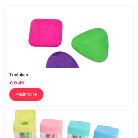
Trintukas
€
0.45
Pasirinkite