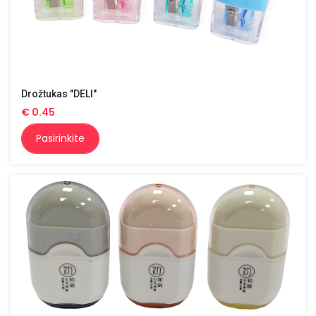
Drožtukas "DELI"
€
0.45
Pasirinkite