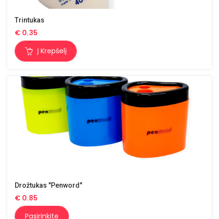
Trintukas
€
0.35
Į Krepšelį
Drožtukas "Penword"
€
0.85
Pasirinkite