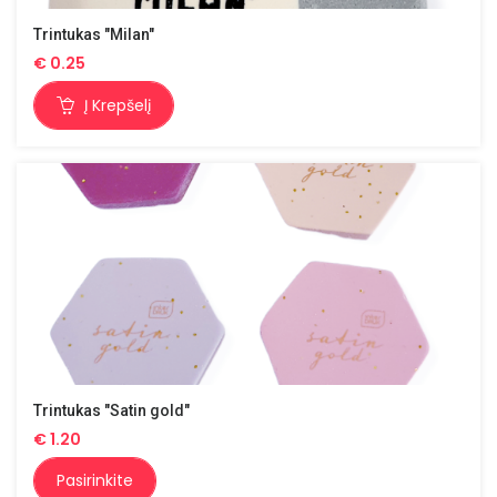
Trintukas "Milan"
€
0.25
Į Krepšelį
Trintukas "Satin gold"
€
1.20
Pasirinkite