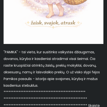
"PAMIKA" - tai vieta, kur susitinka vaikystės džiaugsmas,
dovanos, kūryba ir kasdieniai atradimai visai šeimai. Čia
rasite kruopščiai atrinktų žaislų, prekių mokyklai, dovanų,
aksesuarų, namų ir laisvalaikio prekių. O už visko slypi fėjos
Pamikos pasaulis - istorija apie svajones, kūrybą ir mažus
kasdienius stebuklus.
*************************************************
**************************************************
************************************************** Skaistė