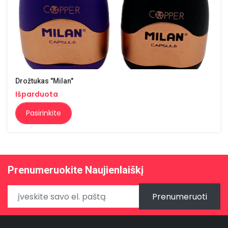
Drožtukas "Milan"
Išparduota
Pasirinkite
Prenumeruokite Naujienlaiškį
Prenumeruoti