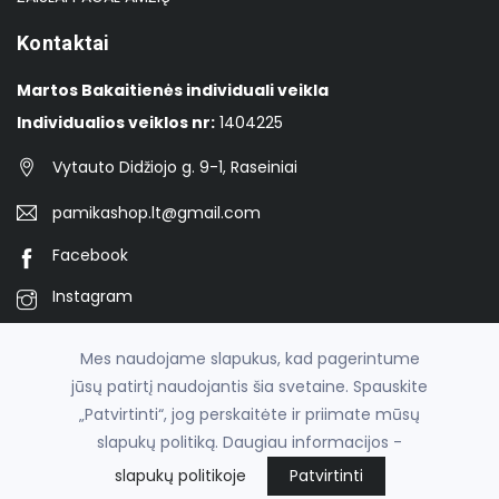
Kontaktai
Martos Bakaitienės individuali veikla
Individualios veiklos nr:
1404225
Vytauto Didžiojo g. 9-1, Raseiniai
pamikashop.lt@gmail.com
Facebook
Instagram
TikTok
Mes naudojame slapukus, kad pagerintume
jūsų patirtį naudojantis šia svetaine. Spauskite
„Patvirtinti“, jog perskaitėte ir priimate mūsų
© 2026
Pamika
slapukų politiką. Daugiau informacijos -
el. parduotuvių nuoma
fronto.lt
slapukų politikoje
Patvirtinti