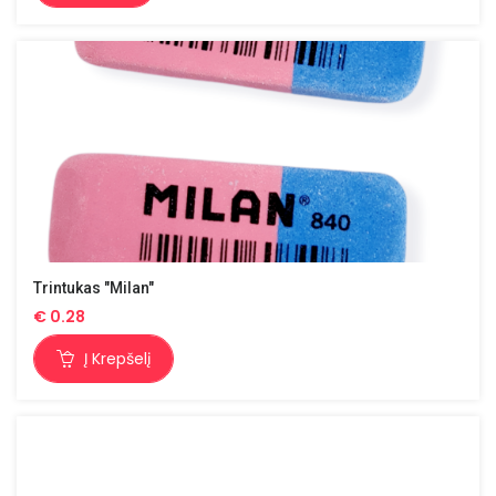
Trintukas "Milan"
€
0.28
Į Krepšelį