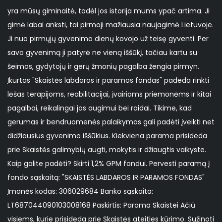
yra mūsų giminaitė, todėl jos istorija mums ypač artima. Ji
gimė labai anksti, tai pirmoji mažiausia naujagimė Lietuvoje.
Ji nuo pirmųjų gyvenimo dienų kovojo už teisę gyventi. Per
savo gyvenimą ji patyrė ne vieną iššūkį, tačiau kartu su
šeimos, gydytojų ir gerų žmonių pagalba žengia pirmyn.
Įkurtas "Skaistės labdaros ir paramos fondas" padeda rinkti
lėšas terapijoms, reabilitacijai, įvairioms priemonėms ir kitai
pagalbai, reikalingai jos augimui bei raidai. Tikime, kad
gerumas ir bendruomenės palaikymas gali padėti įveikti net
didžiausius gyvenimo iššūkius. Kiekviena parama prisideda
prie Skaistės galimybių augti, mokytis ir džiaugtis vaikyste.
Kaip galite padėti? Skirti 1,2% GPM fondui. Pervesti paramą į
fondo sąskaitą: "SKAISTĖS LABDAROS IR PARAMOS FONDAS"
Įmonės kodas: 306029684 Banko sąskaita:
LT687044090103008168 Paskirtis: Parama Skaistei Ačiū
visiems, kurie prisideda prie Skaistės ateities kūrimo. Sužinoti