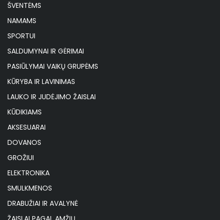
ŠVENTĖMS
NAMAMS
SPORTUI
SALDUMYNAI IR GĖRIMAI
PASIŪLYMAI VAIKŲ GRUPĖMS
KŪRYBA IR LAVINIMAS
LAUKO IR JUDĖJIMO ŽAISLAI
KŪDIKIAMS
AKSESUARAI
DOVANOS
GROŽIUI
ELEKTRONIKA
SMULKMENOS
DRABUŽIAI IR AVALYNĖ
ŽAISLAI PAGAL AMŽIŲ