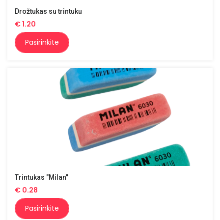
Drožtukas su trintuku
€
1.20
Pasirinkite
Trintukas "Milan"
€
0.28
Pasirinkite