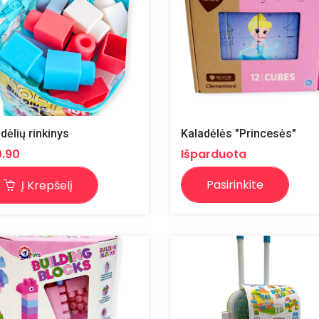
dėlių rinkinys
Kaladėlės "Princesės"
0.90
Išparduota
Pasirinkite
Į Krepšelį