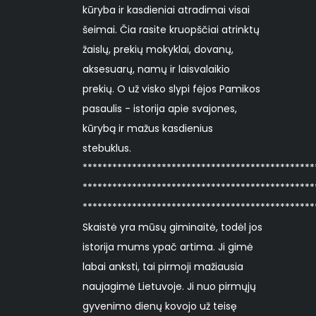
kūryba ir kasdieniai atradimai visai
šeimai. Čia rasite kruopščiai atrinktų
žaislų, prekių mokyklai, dovanų,
aksesuarų, namų ir laisvalaikio
prekių. O už visko slypi fėjos Pamikos
pasaulis - istorija apie svajones,
kūrybą ir mažus kasdienius
stebuklus.
***********************************************
***********************************************
***********************************************
Skaistė yra mūsų giminaitė, todėl jos
istorija mums ypač artima. Ji gimė
labai anksti, tai pirmoji mažiausia
naujagimė Lietuvoje. Ji nuo pirmųjų
gyvenimo dienų kovojo už teisę