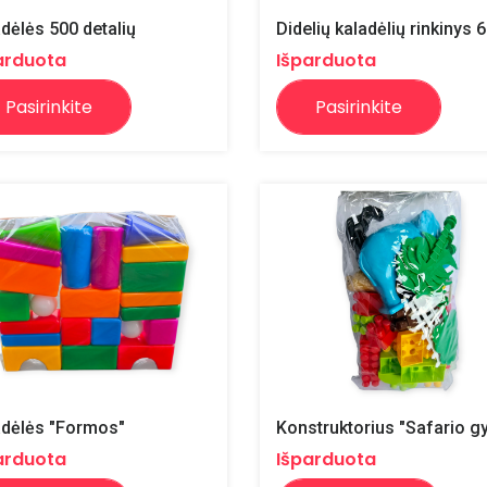
dėlės 500 detalių
arduota
Išparduota
Pasirinkite
Pasirinkite
adėlės "Formos"
arduota
Išparduota