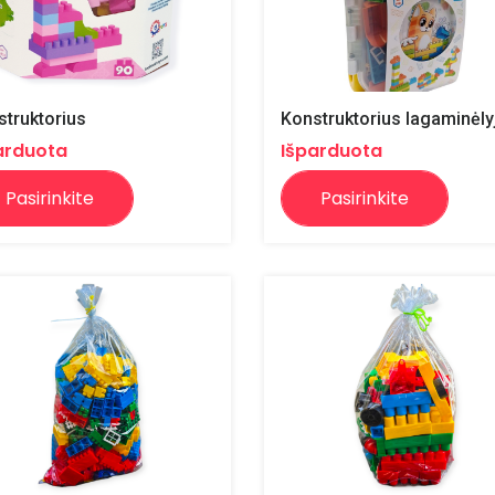
struktorius
Konstruktorius lagaminėly
arduota
Išparduota
Pasirinkite
Pasirinkite