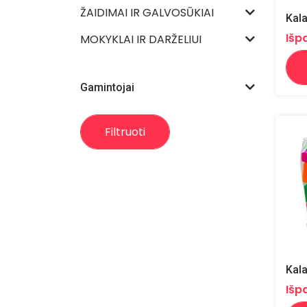
ŽAIDIMAI IR GALVOSŪKIAI
Kala
Išp
MOKYKLAI IR DARŽELIUI
Gamintojai
Filtruoti
Kal
Išp