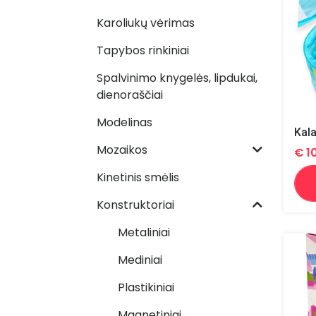
Karoliukų vėrimas
Tapybos rinkiniai
Spalvinimo knygelės, lipdukai,
dienoraščiai
Modelinas
Kala
Mozaikos
€
1
Kinetinis smėlis
Konstruktoriai
Metaliniai
Mediniai
Plastikiniai
Magnetiniai