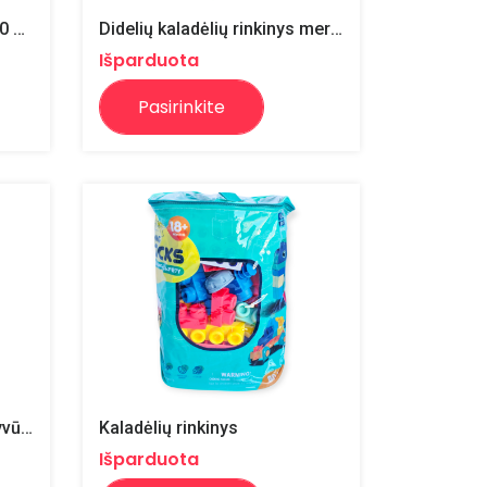
Didelių kaladėlių rinkinys 60 detalių
Didelių kaladėlių rinkinys mergaitėms 60 detalių
Išparduota
Pasirinkite
Konstruktorius "Safario gyvūnai"
Kaladėlių rinkinys
Išparduota