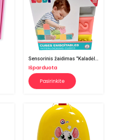
Sensorinis žaidimas "Kaladėlės"
Išparduota
Pasirinkite