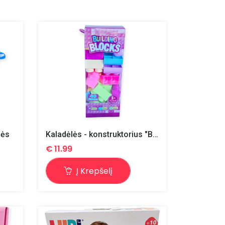
lės
Kaladėlės - konstruktorius "Blocks"
€
11.99
Į Krepšelį