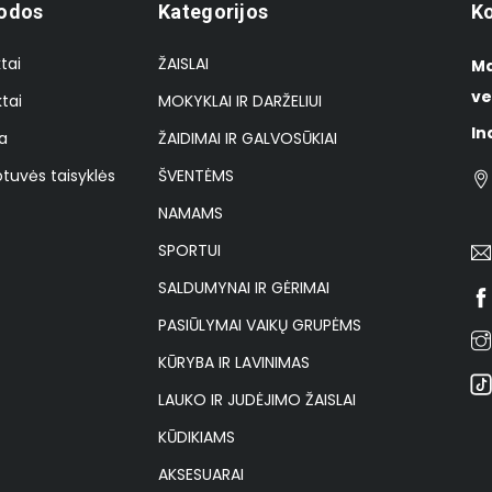
odos
Kategorijos
Ko
tai
ŽAISLAI
Ma
ve
tai
MOKYKLAI IR DARŽELIUI
In
a
ŽAIDIMAI IR GALVOSŪKIAI
tuvės taisyklės
ŠVENTĖMS
NAMAMS
SPORTUI
SALDUMYNAI IR GĖRIMAI
PASIŪLYMAI VAIKŲ GRUPĖMS
KŪRYBA IR LAVINIMAS
LAUKO IR JUDĖJIMO ŽAISLAI
KŪDIKIAMS
AKSESUARAI