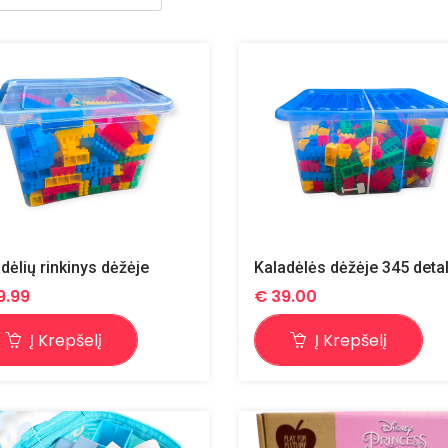
dėlių rinkinys dėžėje
Kaladėlės dėžėje 345 deta
9.99
€
39.00
Į Krepšelį
Į Krepšelį