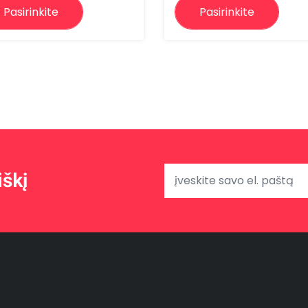
Pasirinkite
Pasirinkite
iškį