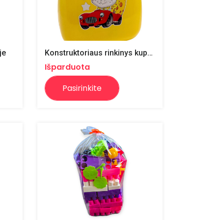
je
Konstruktoriaus rinkinys kuprinėje
Išparduota
Pasirinkite