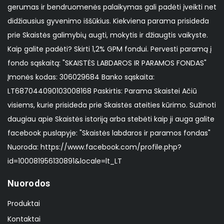
gerumas ir bendruomenės palaikymas gali padėti įveikti net
didžiausius gyvenimo iššūkius. Kiekviena parama prisideda
prie Skaistės galimybių augti, mokytis ir džiaugtis vaikyste.
Kaip galite padėti? Skirti 1,2% GPM fondui. Pervesti paramą į
fondo sąskaitą: "SKAISTĖS LABDAROS IR PARAMOS FONDAS"
Įmonės kodas: 306029684 Banko sąskaita:
LT687044090103008168 Paskirtis: Parama Skaistei Ačiū
visiems, kurie prisideda prie Skaistės ateities kūrimo. Sužinoti
daugiau apie Skaistės istoriją arba stebėti kaip ji auga galite
facebook puslapyje: "Skaistės labdaros ir paramos fondas"
Nuoroda: https://www.facebook.com/profile.php?
id=100081956130891&locale=lt_LT
Nuorodos
Produktai
Kontaktai