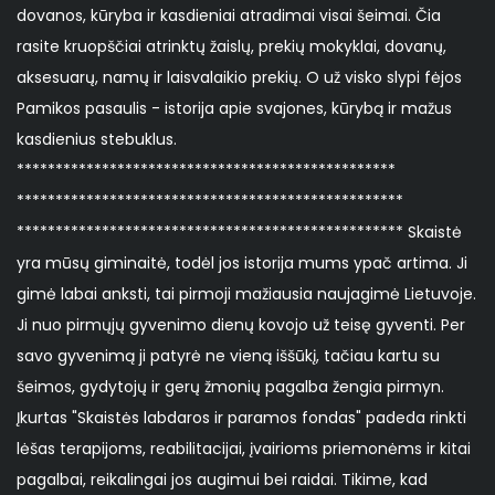
dovanos, kūryba ir kasdieniai atradimai visai šeimai. Čia
rasite kruopščiai atrinktų žaislų, prekių mokyklai, dovanų,
aksesuarų, namų ir laisvalaikio prekių. O už visko slypi fėjos
Pamikos pasaulis - istorija apie svajones, kūrybą ir mažus
kasdienius stebuklus.
*************************************************
**************************************************
************************************************** Skaistė
yra mūsų giminaitė, todėl jos istorija mums ypač artima. Ji
gimė labai anksti, tai pirmoji mažiausia naujagimė Lietuvoje.
Ji nuo pirmųjų gyvenimo dienų kovojo už teisę gyventi. Per
savo gyvenimą ji patyrė ne vieną iššūkį, tačiau kartu su
šeimos, gydytojų ir gerų žmonių pagalba žengia pirmyn.
Įkurtas "Skaistės labdaros ir paramos fondas" padeda rinkti
lėšas terapijoms, reabilitacijai, įvairioms priemonėms ir kitai
pagalbai, reikalingai jos augimui bei raidai. Tikime, kad