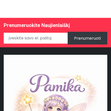
Prenumeruokite Naujienlaiškį
Prenumeruoti