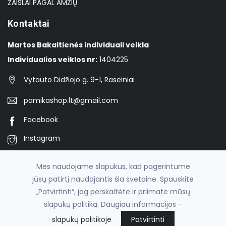
ŽAISLAI PAGAL AMŽIŲ
Kontaktai
Martos Bakaitienės individuali veikla
Individualios veiklos nr:
1404225
Vytauto Didžiojo g. 9-1, Raseiniai
pamikashop.lt@gmail.com
Facebook
Instagram
TikTok
Mes naudojame slapukus, kad pagerintume
jūsų patirtį naudojantis šia svetaine. Spauskite
„Patvirtinti“, jog perskaitėte ir priimate mūsų
© 2026
Pamika
slapukų politiką. Daugiau informacijos -
el. parduotuvių nuoma
fronto.lt
slapukų politikoje
Patvirtinti