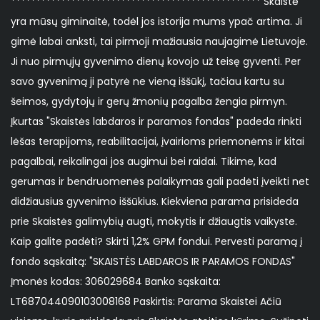
************************************************** Skaistė
yra mūsų giminaitė, todėl jos istorija mums ypač artima. Ji
gimė labai anksti, tai pirmoji mažiausia naujagimė Lietuvoje.
Ji nuo pirmųjų gyvenimo dienų kovojo už teisę gyventi. Per
savo gyvenimą ji patyrė ne vieną iššūkį, tačiau kartu su
šeimos, gydytojų ir gerų žmonių pagalba žengia pirmyn.
Įkurtas "Skaistės labdaros ir paramos fondas" padeda rinkti
lėšas terapijoms, reabilitacijai, įvairioms priemonėms ir kitai
pagalbai, reikalingai jos augimui bei raidai. Tikime, kad
gerumas ir bendruomenės palaikymas gali padėti įveikti net
didžiausius gyvenimo iššūkius. Kiekviena parama prisideda
prie Skaistės galimybių augti, mokytis ir džiaugtis vaikyste.
Kaip galite padėti? Skirti 1,2% GPM fondui. Pervesti paramą į
fondo sąskaitą: "SKAISTĖS LABDAROS IR PARAMOS FONDAS"
Įmonės kodas: 306029684 Banko sąskaita:
LT687044090103008168 Paskirtis: Parama Skaistei Ačiū