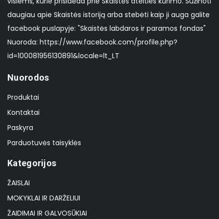
visiems, kurie prisideda prie Skaistės ateities kūrimo. Sužinoti
daugiau apie Skaistės istoriją arba stebėti kaip ji auga galite
facebook puslapyje: "Skaistės labdaros ir paramos fondas"
Nuoroda: https://www.facebook.com/profile.php?
id=100081956130891&locale=lt_LT
Nuorodos
Produktai
Kontaktai
Paskyra
Parduotuvės taisyklės
Kategorijos
ŽAISLAI
MOKYKLAI IR DARŽELIUI
ŽAIDIMAI IR GALVOSŪKIAI