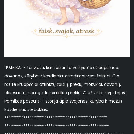
"PAMIKA" - tai vieta, kur susitinka vaikystės džiaugsmas,
dovanos, kūryba ir kasdieniai atradimai visai šeimai. Čia
rasite kruopščiai atrinktų žaislų, prekių mokyklai, dovanų,
aksesuarų, namų ir laisvalaikio prekių. O už visko slypi fėjos
Pamikos pasaulis - istorija apie svajones, kūrybą ir mažus
kasdienius stebuklus.
*************************************************
**************************************************