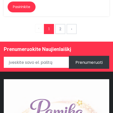
Pasirinkite
‹
1
2
›
Prenumeruokite Naujienlaiškį
Prenumeruoti