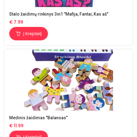
Stalo žaidimų rinkinys 3in1 "Mafija, Fantai, Kas aš"
€
7.99
Į Krepšelį
Medinis žaidimas "Balansas"
€
11.99