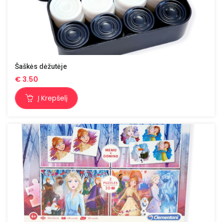
Šaškės dėžutėje
€
3.50
Į Krepšelį