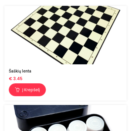
Šaškių lenta
€
3.45
Į Krepšelį