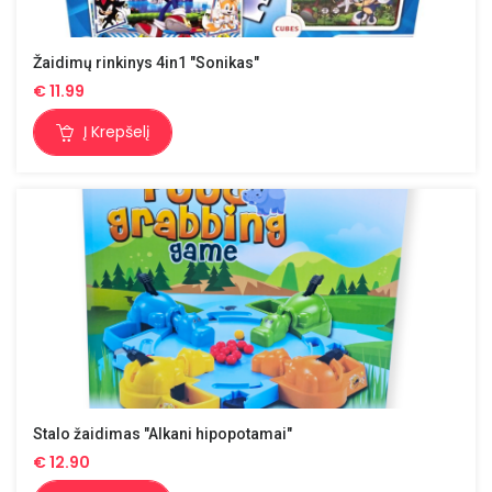
Žaidimų rinkinys 4in1 "Sonikas"
€
11.99
Į Krepšelį
Stalo žaidimas "Alkani hipopotamai"
€
12.90