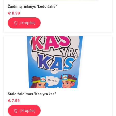
Žaidimų rinkinys "Ledo šalis"
€
11.99
Į Krepšelį
Stalo žaidimas "Kas yra kas"
€
7.99
Į Krepšelį