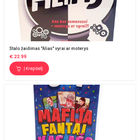
Stalo žaidimas "Alias" vyrai ar moterys
€
22.99
Į Krepšelį