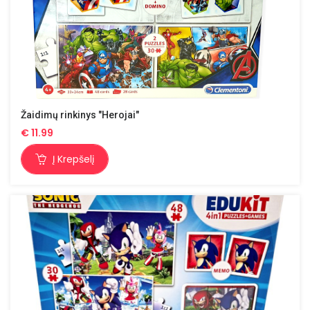
Žaidimų rinkinys "Herojai"
€
11.99
Į Krepšelį