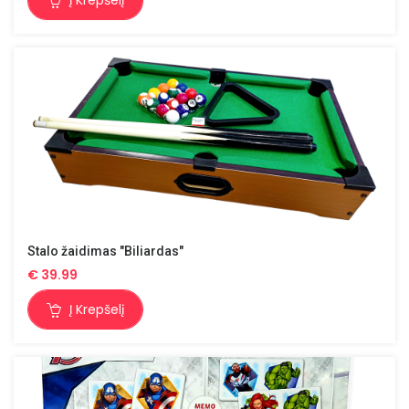
Į Krepšelį
Stalo žaidimas "Biliardas"
€
39.99
Į Krepšelį