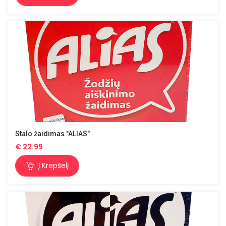
Stalo žaidimas "ALIAS"
€
22.99
Į Krepšelį