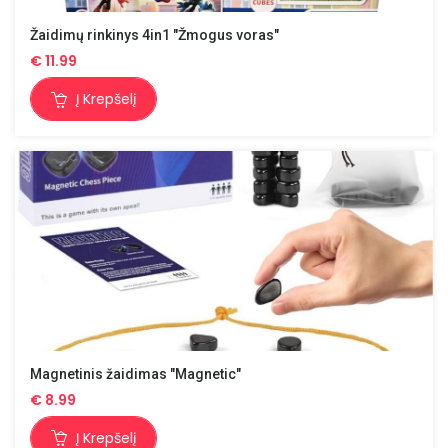
Žaidimų rinkinys 4in1 "Žmogus voras"
€
11.99
Į Krepšelį
Magnetinis žaidimas "Magnetic"
€
8.99
Į Krepšelį