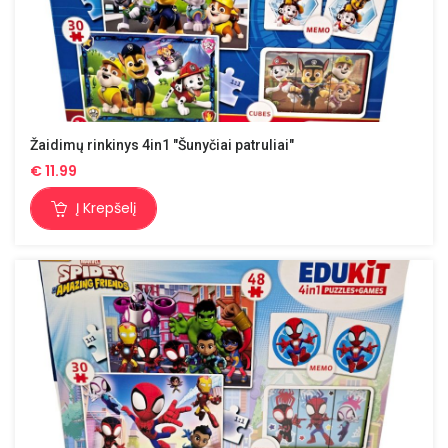
Žaidimų rinkinys 4in1 "Šunyčiai patruliai"
€
11.99
Į Krepšelį