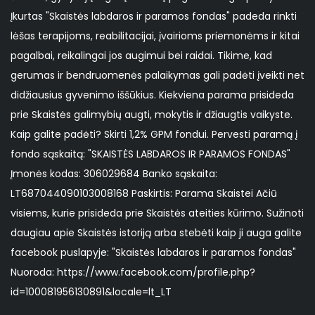
Įkurtas "Skaistės labdaros ir paramos fondas" padeda rinkti
lėšas terapijoms, reabilitacijai, įvairioms priemonėms ir kitai
pagalbai, reikalingai jos augimui bei raidai. Tikime, kad
gerumas ir bendruomenės palaikymas gali padėti įveikti net
didžiausius gyvenimo iššūkius. Kiekviena parama prisideda
prie Skaistės galimybių augti, mokytis ir džiaugtis vaikyste.
Kaip galite padėti? Skirti 1,2% GPM fondui. Pervesti paramą į
fondo sąskaitą: "SKAISTĖS LABDAROS IR PARAMOS FONDAS"
Įmonės kodas: 306029684 Banko sąskaita:
LT687044090103008168 Paskirtis: Parama Skaistei Ačiū
visiems, kurie prisideda prie Skaistės ateities kūrimo. Sužinoti
daugiau apie Skaistės istoriją arba stebėti kaip ji auga galite
facebook puslapyje: "Skaistės labdaros ir paramos fondas"
Nuoroda: https://www.facebook.com/profile.php?
id=100081956130891&locale=lt_LT