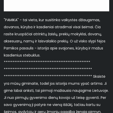
"PAMIKA" - tai vieta, kur susitinka vaikystės džiaugsmas,
dovanos, kūryba ir kasdieniai atradimai visai šeimai. Čia
rasite kruopščiai atrinktų žaislų, prekių mokyklai, dovanų,
aksesuarų, namų ir laisvalaikio prekių. O už visko slypi fėjos
Pamikos pasaulis - istorija apie svajones, kūrybą ir mažus
kasdienius stebuklus.
*************************************************
**************************************************
************************************************** Skaistė
yra mūsų giminaitė, todėl jos istorija mums ypač artima. Ji
gimė labai anksti, tai pirmoji mažiausia naujagimė Lietuvoje.
Ji nuo pirmųjų gyvenimo dienų kovojo už teisę gyventi. Per
savo gyvenimą ji patyrė ne vieną iššūkį, tačiau kartu su
šeimos, gydytojų ir gerų žmonių pagalba žengia pirmyn.