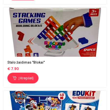
Stalo žaidimas "Blokai"
€
7.90
Į Krepšelį