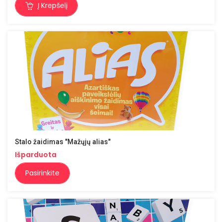
Į Krepšelį
Stalo žaidimas "Mažųjų alias"
Išparduota
Pasirinkite