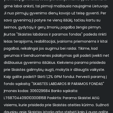
gimė labai anksti, tai pirmoji mažiausia naujagimė Lietuvoje.
Ji nuo pirmųjų gyvenimo dienų kovojo už teisę gyventi. Per
savo gyvenimą ji patyrė ne vieną iššūkį, tačiau kartu su
šeimos, gydytojų ir gerų žmonių pagalba žengia pirmyn.
Įkurtas "Skaistės labdaros ir paramos fondas" padeda rinkti
lėšas terapijoms, reabilitacijai, įvairioms priemonėms ir kitai
pagalbai, reikalingai jos augimui bei raidai. Tikime, kad
gerumas ir bendruomenės palaikymas gali padėti įveikti net
didžiausius gyvenimo iššūkius. Kiekviena parama prisideda
prie Skaistės galimybių augti, mokytis ir džiaugtis vaikyste.
Kaip galite padėti? Skirti 1,2% GPM fondui. Pervesti paramą į
fondo sąskaitą: "SKAISTĖS LABDAROS IR PARAMOS FONDAS"
Įmonės kodas: 306029684 Banko sąskaita:
LT687044090103008168 Paskirtis: Parama Skaistei Ačiū
visiems, kurie prisideda prie Skaistės ateities kūrimo. Sužinoti
daugiau apie Skaistės istoriją arba stebėti kaip ji auga galite