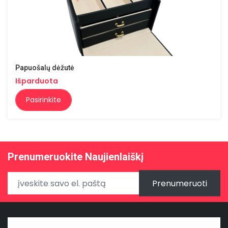
Papuošalų dėžutė
Išparduota
Pasirinkite
Prenumeruokite Naujienlaiškį
Prenumeruoti