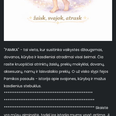
"PAMIKA" - tai vieta, kur susitinka vaikystės džiaugsmas,
dovanos, kūryba ir kasdieniai atradimai visai šeimai. Čia
rasite kruopščiai atrinktų žaislų, prekių mokyklai, dovanų,
aksesuarų, namų ir laisvalaikio prekių. O už visko slypi fėjos
Pamikos pasaulis - istorija apie svajones, kūrybą ir mažus
kasdienius stebuklus.
*************************************************
**************************************************
************************************************** Skaistė
yra mūsų giminaitė, todėl jos istorija mums ypač artima. Ji