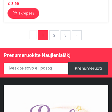
€
3.99
Į Krepšelį
‹
1
2
3
›
Prenumeruokite Naujienlaiškį
Prenumeruoti