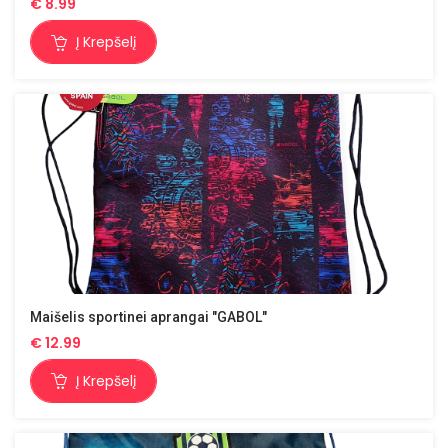
€
8.99
Į Krepšelį
Maišelis sportinei aprangai "GABOL"
€
12.99
Į Krepšelį