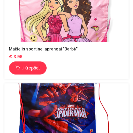
Maišelis sportinei aprangai "Barbė"
€
3.99
Į Krepšelį