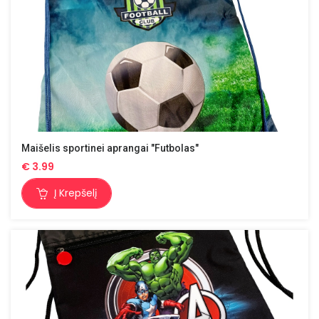
Maišelis sportinei aprangai "Futbolas"
€
3.99
Į Krepšelį