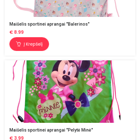
Maišelis sportinei aprangai "Balerinos"
€
8.99
Į Krepšelį
Maišelis sportinei aprangai "Pelytė Minė"
€
3.99