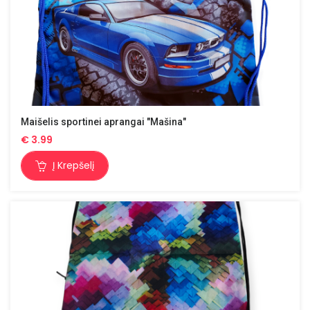
Maišelis sportinei aprangai "Mašina"
€
3.99
Į Krepšelį