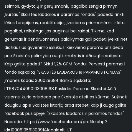
šeimos, gydytojų ir gerų žmonių pagalba žengia pirmyn.
Įkurtas "Skaistės labdaros ir paramos fondas" padeda rinkti
lėšas terapijoms, reabilitacijai, įvairioms priemonėms ir kitai
pagalbai, reikalingai jos augimui bei raidai. Tikime, kad
gerumas ir bendruomenės palaikymas gali padėti įveikti net
didžiausius gyvenimo iššūkius. Kiekviena parama prisideda
prie Skaistės galimybių augti, mokytis ir džiaugtis vaikyste.
Kaip galite padėti? Skirti 1,2% GPM fondui. Pervesti paramą į
fondo sąskaitą: "SKAISTĖS LABDAROS IR PARAMOS FONDAS"
Įmonės kodas: 306029684 Banko sąskaita:
LT687044090103008168 Paskirtis: Parama Skaistei Ačiū
visiems, kurie prisideda prie Skaistės ateities kūrimo. Sužinoti
daugiau apie Skaistės istoriją arba stebėti kaip ji auga galite
facebook puslapyje: "Skaistės labdaros ir paramos fondas"
Nuoroda: https://www.facebook.com/profile.php?
id=100081956130891&locale=lt_LT