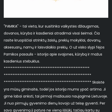
"PAMIKA" - tai vieta, kur susitinka vaikystės džiaugsmas,
dovanos, kūryba ir kasdieniai atradimai visai šeimai. Čia
rasite kruopščiai atrinktų žaislų, prekių mokyklai, dovanų,
aksesuarų, namų ir laisvalaikio prekių. O už visko slypi fėjos
Pamikos pasaulis - istorija apie svajones, kūrybą ir mažus
kasdienius stebuklus.
*************************************************
**************************************************
************************************************** Skaistė
yra mūsų giminaitė, todėl jos istorija mums ypač artima. Ji
gimė labai anksti, tai pirmoji mažiausia naujagimė Lietuvoje.
Ji nuo pirmųjų gyvenimo dienų kovojo už teisę gyventi. Per
savo gyvenimą ji patyrė ne vieną iššūkį, tačiau kartu su