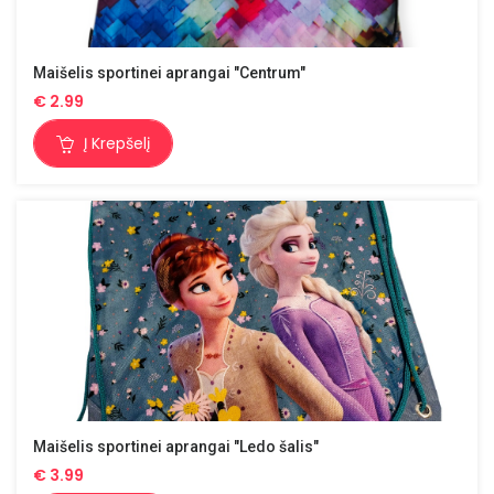
Maišelis sportinei aprangai "Centrum"
€
2.99
Į Krepšelį
Maišelis sportinei aprangai "Ledo šalis"
€
3.99