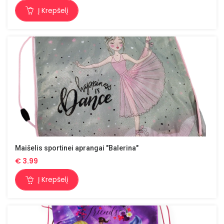
Į Krepšelį
Maišelis sportinei aprangai "Balerina"
€
3.99
Į Krepšelį