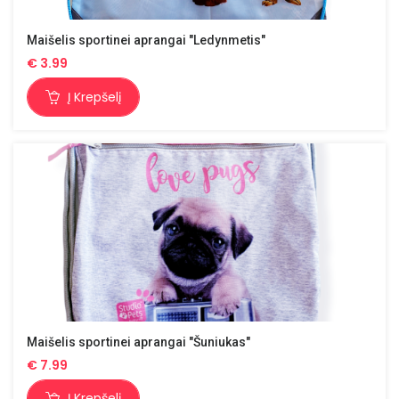
Maišelis sportinei aprangai "Ledynmetis"
€
3.99
Į Krepšelį
Maišelis sportinei aprangai "Šuniukas"
€
7.99
Į Krepšelį