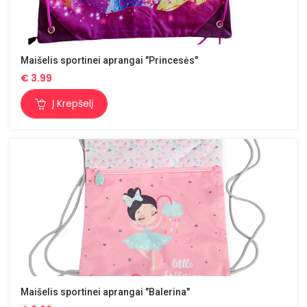
Maišelis sportinei aprangai "Princesės"
€
3.99
Į Krepšelį
Maišelis sportinei aprangai "Balerina"