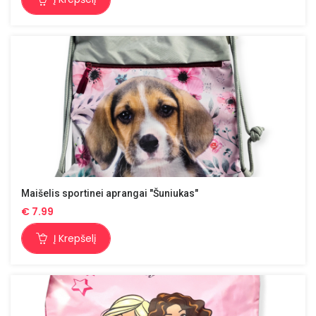
Maišelis sportinei aprangai "Šuniukas"
€
7.99
Į Krepšelį