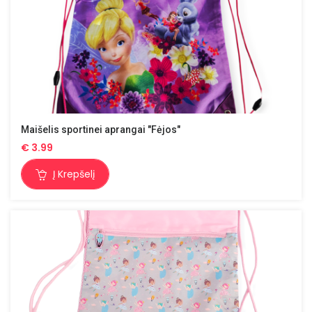
Maišelis sportinei aprangai "Fėjos"
€
3.99
Į Krepšelį