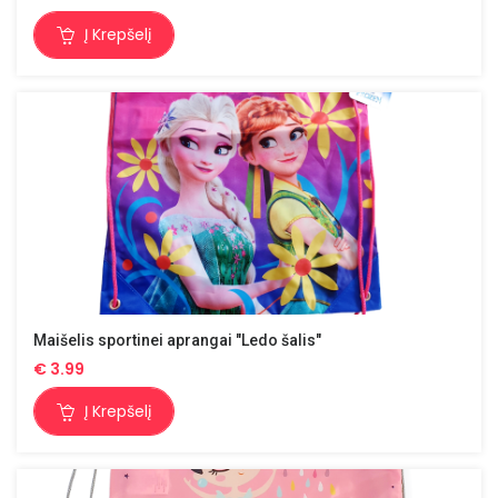
Į Krepšelį
Maišelis sportinei aprangai "Ledo šalis"
€
3.99
Į Krepšelį