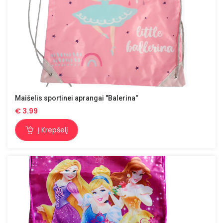
Maišelis sportinei aprangai "Balerina"
€
3.99
Į Krepšelį