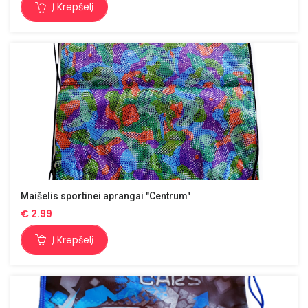
Į Krepšelį
Maišelis sportinei aprangai "Centrum"
€
2.99
Į Krepšelį